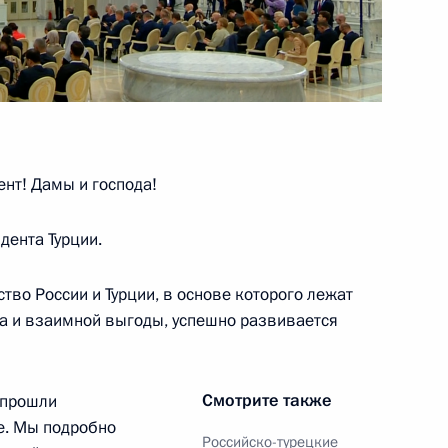
ийско-турецких переговоров
12
29м
16
нт! Дамы и господа!
дента Турции.
тво России и Турции, в основе которого лежат
а и взаимной выгоды, успешно развивается
иново
11
ь, Тургиново
Смотрите также
 прошли
е. Мы подробно
Российско-турецкие