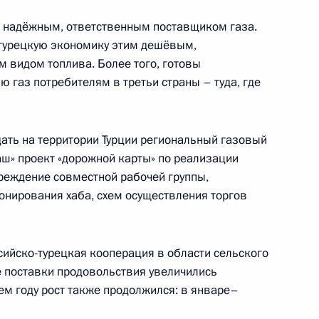
 Жапаровым по видеосвязи
 Киргизии школ с обучением
ет надёжным, ответственным поставщиком газа.
турецкую экономику этим дешёвым,
 видом топлива. Более того, готовы
ю газ потребителям в третьи страны – туда, где
ать на территории Турции региональный газовый
аш» проект «дорожной карты» по реализации
рации развития «ВЭБ.РФ»
3
чреждение совместной рабочей группы,
нирования хаба, схем осуществления торгов
ийско-турецкая кооперация в области сельского
ом Белоруссии Александром
 поставки продовольствия увеличились
ем году рост также продолжился: в январе–