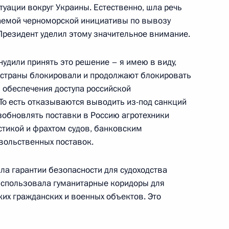
туации вокруг Украины. Естественно, шла речь
й области Виталием Хоценко
5
ваемой черноморской инициативы по вывозу
 Президент уделил этому значительное внимание.
нудили принять это решение – я имею в виду,
 страны блокировали и продолжают блокировать
 обеспечения доступа российской
 Совета Безопасности
То есть отказываются выводить из-под санкций
1
зобновлять поставки в Россию агротехники
стикой и фрахтом судов, банковским
вольственных поставок.
ла гарантии безопасности для судоходства
 использовала гуманитарные коридоры для
нской области Владимиром
4
ких гражданских и военных объектов. Это