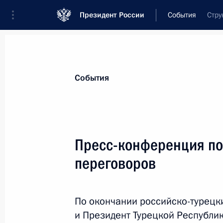
Президент России
События
Стру
Президент
Администрация
Государст
Новости
Стенограммы
Поездки
Те
События
Показа
Пресс-конференция по
переговоров
Телефонный разговор с Наследным
Мухаммедом Бен Сальманом Аль С
6 сентября 2023 года, 12:20
По окончании российско-турецк
и Президент Турецкой Республи