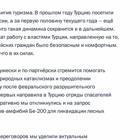
вития туризма. В прошлом году Турцию посетили
сии, а за первую половину текущего года – ещё
что такая динамика сохранится и в дальнейшем.
 работу с властями Турции, направленную на то,
 службы судебных приставов
1
сийских граждан было безопасным и комфортным.
что в их силах.
ружески и по-партнёрски стремится помогать
о природных катаклизмах и преодолении
зу после февральского разрушительного
первых направила в Турцию отряды спасателей
министром Индии Нарендрой
ративно мы откликнулись и на запрос
тов-амфибий Бе-200 для ликвидации лесных
переговоров мы уделили актуальным