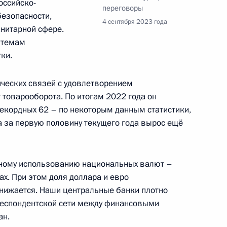
оссийско-
переговоры
безопасности,
4 сентября 2023 года
анитарной сфере.
м»
:
42
 темам
асть, Солнечногорск
ки.
ческих связей с удовлетворением
товарооборота. По итогам 2022 года он
разовательных учреждений
6
55м
рекордных 62 – по некоторым данным статистики,
 за первую половину текущего года вырос ещё
асть, Солнечногорск
вному использованию национальных валют –
говоры Владимира Путина
х. При этом доля доллара и евро
ки Реджепом Тайипом
нижается. Наши центральные банки плотно
еспондентской сети между финансовыми
ан.