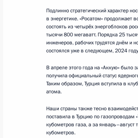
Подлинно стратегический характер нос
в энергетике. «Росатом» продолжает в
Церемония по случаю начала строи
состоять из четырёх энергоблоков ро
школ с обучением на русском язык
тысячи 800 мегаватт. Порядка 25 тыся
инженеров, рабочих трудятся днём и н
1 сентября 2023 года, 14:20
Московская обл
состоялся уже в следующем, 2024 году
В апреле этого года на «Аккую» было 
31 августа 2023 года, четверг
получила официальный статус ядерного
Таким образом, Турция вступила в клу
Совещание по вопросам социально
атома.
Красноярского края
31 августа 2023 года, 17:45
Москва, Кремль
Наши страны также тесно взаимодейст
поставила в Турцию по газопроводам «
кубометров газа, а за январь–август
1 сентября Владимир Путин провед
кубометров.