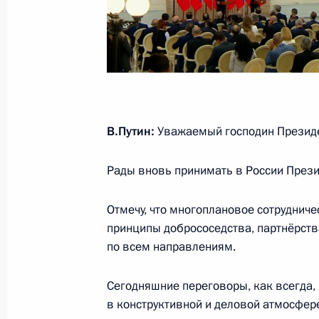
Пресс-конференция по итогам росс
4 сентября 2023 года, 17:05
Сочи
Российско-турецкие переговоры
В.Путин:
Уважаемый господин Президе
4 сентября 2023 года, 13:20
Сочи
Рады вновь принимать в России Прези
Отмечу, что многоплановое сотрудничес
2 сентября 2023 года, суббота
принципы добрососедства, партнёрств
Владимир Путин посетил село Тург
по всем направлениям.
2 сентября 2023 года, 13:30
Тверская област
Сегодняшние переговоры, как всегда,
в конструктивной и деловой атмосфер