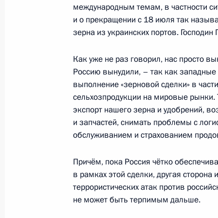
международным темам, в частности си
Встреча с врио губернатора Омско
и о прекращении с 18 июля так назы
зерна из украинских портов. Господин
28 августа 2023 года, 13:15
Москва, Кремль
Как уже не раз говорил, нас просто вы
Россию вынудили, – так как западные
25 августа 2023 года, пятница
выполнение «зерновой сделки» в части
Совещание с постоянными членами
сельхозпродукции на мировые рынки. 
экспорт нашего зерна и удобрений, во
25 августа 2023 года, 13:20
Москва, Кремль
и запчастей, снимать проблемы с логи
обслуживанием и страхованием продо
24 августа 2023 года, четверг
Причём, пока Россия чётко обеспечива
в рамках этой сделки, другая сторона
Встреча с врио губернатора Херсо
террористических атак против российс
Сальдо
не может быть терпимым дальше.
24 августа 2023 года, 20:20
Москва, Кремль