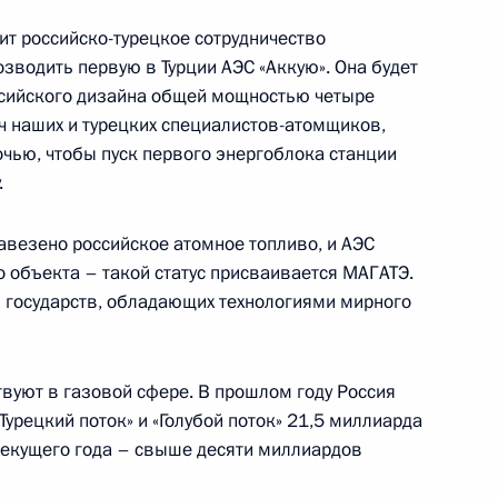
ит российско-турецкое сотрудничество
озводить первую в Турции АЭС «Аккую». Она будет
тельства в Киргизии трёх
5
15м
ссийского дизайна общей мощностью четыре
е
ч наших и турецких специалистов-атомщиков,
очью, чтобы пуск первого энергоблока станции
асть, Солнечногорск
.
завезено российское атомное топливо, и АЭС
 объекта – такой статус присваивается МАГАТЭ.
б государств, обладающих технологиями мирного
-экономического развития
:
11
вуют в газовой сфере. В прошлом году Россия
Турецкий поток» и «Голубой поток» 21,5 миллиарда
 текущего года – свыше десяти миллиардов
ёт открытый урок «Разговор