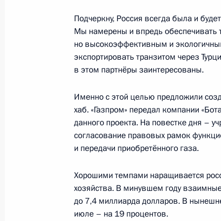
о важном» и совместно с Садыром
даст старт началу строительства в
Подчеркну, Россия всегда была и буд
на русском языке
Мы намерены и впредь обеспечивать 
но высокоэффективным и экологичным
31 августа 2023 года, 15:00
экспортировать транзитом через Турци
в этом партнёры заинтересованы.
30 августа 2023 года, среда
Именно с этой целью предложили созд
хаб. «Газпром» передал компании «Бот
Встреча с председателем госкорпо
данного проекта. На повестке дня – у
Игорем Шуваловым
согласование правовых рамок функцио
30 августа 2023 года, 13:40
Москва, Кремль
и передачи приобретённого газа.
Хорошими темпами наращивается росс
Телефонный разговор с Президент
хозяйства. В минувшем году взаимные
Лукашенко
до 7,4 миллиарда долларов. В нынешн
июле – на 19 процентов.
30 августа 2023 года, 11:45