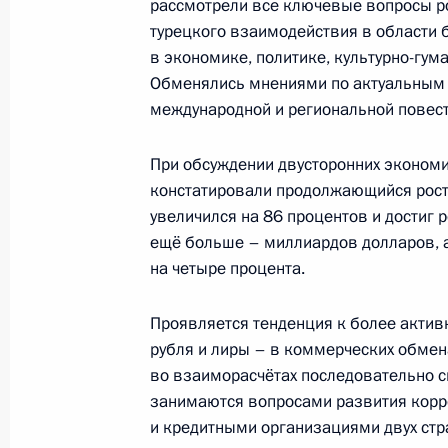
рассмотрели все ключевые вопросы р
1 сентября 2023 года, пятница
турецкого взаимодействия в области 
в экономике, политике, культурно-гум
Открытый урок «Разговор о важно
Обменялись мнениями по актуальным
1 сентября 2023 года, 17:50
Московская обл
международной и региональной повест
При обсуждении двусторонних экономи
констатировали продолжающийся рост 
Церемония открытия новых общеоб
увеличился на 86 процентов и достиг 
в регионах России
ещё больше – миллиардов долларов, а
1 сентября 2023 года, 15:35
Московская обл
на четыре процента.
Проявляется тенденция к более акти
4 сентября в Сочи состоятся пере
рубля и лиры – в коммерческих обмена
с Президентом Турецкой Республи
во взаиморасчётах последовательно с
Эрдоганом
занимаются вопросами развития корр
и кредитными организациями двух стр
1 сентября 2023 года, 15:00