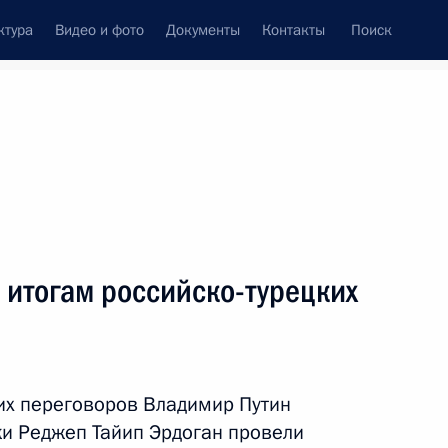
ктура
Видео и фото
Документы
Контакты
Поиск
венный Совет
Совет Безопасности
Комиссии и советы
леграммы
Сведения о Президенте
сентябрь, 2023
ть следующие материалы
 итогам российско-турецких
 принцем Саудовской Аравии
аудом
их переговоров Владимир Путин
ки Реджеп Тайип Эрдоган провели