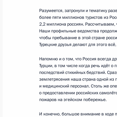
Разумеется, затронули и тематику раз
более пяти миллионов туристов из Рос
29 августа 2023 года, вторник
2,2 миллиона россиян. Рассчитываем, 
Наши профильные ведомства продолжат
Встреча с директором Федеральной
чтобы пребывание в этой стране рос
Дмитрием Аристовым
Турецкие друзья делают для этого всё, 
29 августа 2023 года, 13:35
Москва, Кремль
Напомню и о том, что Россия всегда д
Турции, в том числе когда речь идёт 
последствий стихийных бедствий. Сра
28 августа 2023 года, понедельник
землетрясения наша страна одной из 
Телефонный разговор с Премьер-
и медицинский персонал. Столь же опе
Моди
о предоставлении российских самолё
пожаров на эгейском побережье.
28 августа 2023 года, 16:25
И конечно, большое внимание в ходе 