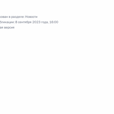
ован в разделе:
Новости
бликации:
8 сентября 2023 года, 16:00
ая версия
инфраструктуры Москвы
6
21м
мет участие в VIII Восточном
выборах мэра Москвы
1
1м
ь