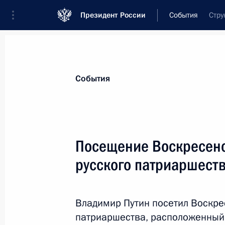
Президент России
События
Стру
Президент
Администрация
Государст
Новости
Стенограммы
Поездки
Те
События
Показа
Посещение Воскресенс
русского патриаршеств
Встреча с модераторами сессий В
12 сентября 2023 года, 08:15
Приморский кр
Владимир Путин посетил Воскре
патриаршества, расположенный 