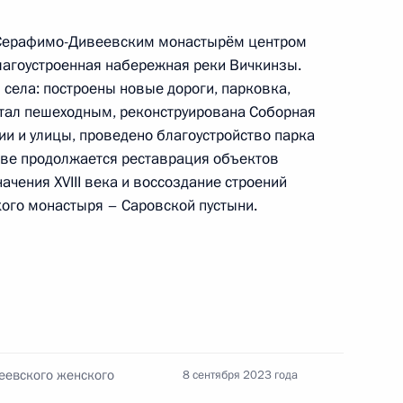
 Серафимо-Дивеевским монастырём центром
лагоустроенная набережная реки Вичкинзы.
 Россию посетит
 села: построены новые дороги, парковка,
 КНДР Ким Чен Ын
стал пешеходным, реконструирована Соборная
ии и улицы, проведено благоустройство парка
рове продолжается реставрация объектов
ачения XVIII века и воссоздание строений
кого монастыря – Саровской пустыни.
лекса «Звезда»
18
6м
рай, Большой Камень
ье
ом переходного периода
еевского женского
8 сентября 2023 года