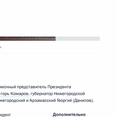
Госсовета КНР Чжан Гоцином
3
ай, остров Русский
 Пани Ятхоту
4
ай, остров Русский
а.
ик
ого края Олегом Кожемяко
3
омочный представитель Президента
ай, остров Русский
горь Комаров
, губернатор Нижегородской
жегородский и Арзамасский Георгий (Данилов).
ьтурно-образовательных
8
35м
Дополнительно
идент