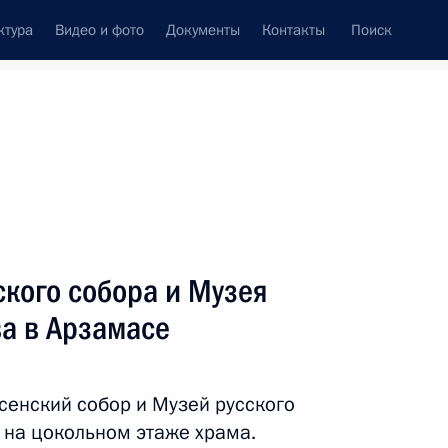
ктура
Видео и фото
Документы
Контакты
Поиск
венный Совет
Совет Безопасности
Комиссии и советы
леграммы
Сведения о Президенте
сентябрь, 2023
ть следующие материалы
кого собора и Музея
а в Арзамасе
ЭФ
:
8
ай, остров Русский
сенский собор и Музей русского
на цокольном этаже храма.