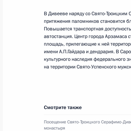
В Дивееве наряду со Свято-Троицким
притяжения паломников становится б
По приглашению Владимира Путина
Повышается транспортная доступность
Председатель Государственных дел
автостанция. Центр города Арзамаса 
площадь, прилегающие к ней территор
11 сентября 2023 года, 14:00
имени А.П.Гайдара и дендрария. В Са
культурного наследия федерального зн
на территории Свято-Успенского мужс
Посещение судостроительного комп
11 сентября 2023 года, 13:05
Приморский к
Смотрите также
10 сентября 2023 года, воскресен
Телефонный разговор с Президент
Посещение Свято-Троицкого Серафимо-Див
Республики Мали Ассими Гойтой
монастыря