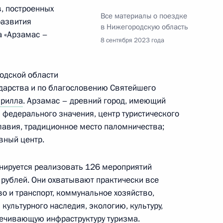
рове, Калининграде
, построенных
Все материалы о поездке
развития
в Нижегородскую область
а «Арзамас –
ай, остров Русский
8 сентября 2023 года
одской области
точных городов
:
9
ударства и по благословению Святейшего
ай, остров Русский
рилла
. Арзамас – древний город, имеющий
я федерального значения, центр туристического
авия, традиционное место паломничества;
вный центр.
 Дальнего Востока
7
27м
ай, остров Русский
анируется реализовать 126 мероприятий
рублей. Они охватывают практически все
о и транспорт, коммунальное хозяйство,
я «Город трудовой доблести»
культурного наследия, экологию, культуру,
печивающую инфраструктуру туризма.