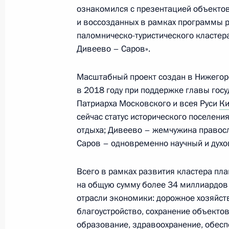
комплексов во Владивостоке, Кеме
ознакомился с презентацией объектов
и Севастополе
и воссозданных в рамках программы 
паломническо-туристического кластер
11 сентября 2023 года, 18:25
Приморский кр
Дивеево – Саров».
Масштабный проект создан в Нижегор
Совещание по развитию дальневос
в 2018 году при поддержке главы гос
11 сентября 2023 года, 17:20
Приморский кр
Патриарха Московского и всея Руси
Ки
сейчас статус исторического поселени
отдыха; Дивеево – жемчужина правосл
Саров – одновременно научный и духо
Презентация результатов развития
11 сентября 2023 года, 15:15
Приморский кр
Всего в рамках развития кластера пл
на общую сумму более 34 миллиардов 
отрасли экономики: дорожное хозяйств
Указ о присвоении почётного звани
благоустройство, сохранение объектов 
образование, здравоохранение, обес
11 сентября 2023 года, 15:10