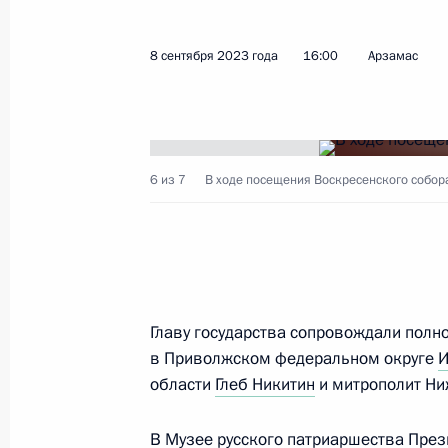
Встреча с заместителем Премьера 
12 сентября 2023 года, 06:40
Приморский кр
8 сентября 2023 года
16:00
Арзамас
Встреча с Вице-президентом Лаоса
12 сентября 2023 года, 06:20
Приморский кр
6 из 7
В ходе посещения Воскресенского собор
11 сентября 2023 года, понедельн
Встреча с губернатором Приморск
Главу государства сопровождали полн
11 сентября 2023 года, 18:40
Приморский кр
в Приволжском федеральном округе
И
области
Глеб Никитин
и митрополит Ни
Доклад о создании музейных и кул
В Музее русского патриаршества През