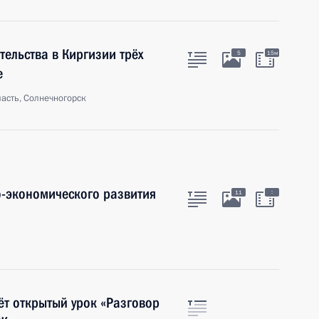
тельства в Киргизии трёх
5
15м
е
асть, Солнечногорск
-экономического развития
:
11
ёт открытый урок «Разговор