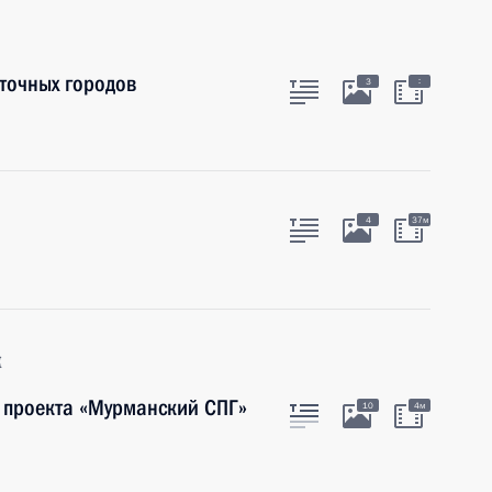
точных городов
:
3
4
37м
к
 проекта «Мурманский СПГ»
10
4м