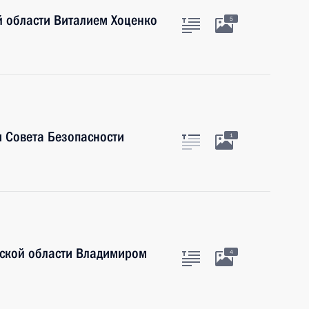
й области Виталием Хоценко
5
 Совета Безопасности
1
нской области Владимиром
4