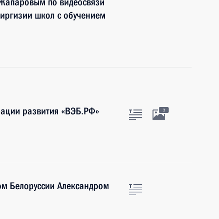
 Жапаровым по видеосвязи
 Киргизии школ с обучением
рации развития «ВЭБ.РФ»
3
ом Белоруссии Александром