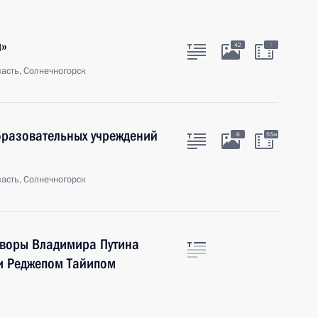
м»
:
42
асть, Солнечногорск
разовательных учреждений
6
55м
асть, Солнечногорск
говоры Владимира Путина
ки Реджепом Тайипом