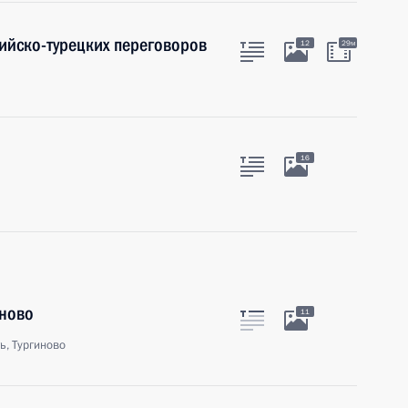
ийско-турецких переговоров
12
29м
16
иново
11
ь, Тургиново