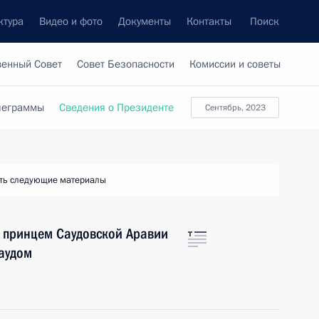
ктура
Видео и фото
Документы
Контакты
Поиск
венный Совет
Совет Безопасности
Комиссии и советы
леграммы
Сведения о Президенте
сентябрь, 2023
ть следующие материалы
 принцем Саудовской Аравии
аудом