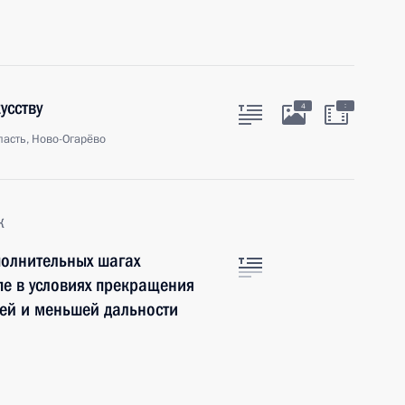
усству
:
4
асть, Ново-Огарёво
к
полнительных шагах
пе в условиях прекращения
ней и меньшей дальности