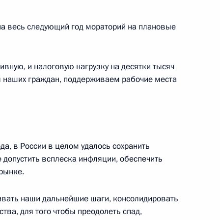
на весь следующий год мораторий на плановые
ой Ирины Скобцевой
вную, и налоговую нагрузку на десятки тысяч
ы наших граждан, поддерживаем рабочие места
том Франции Эммануэлем
да, в России в целом удалось сохранить
 допустить всплеска инфляции, обеспечить
рынке.
ивать наши дальнейшие шаги, консолидировать
ть предыдущие материалы
тва, для того чтобы преодолеть спад,