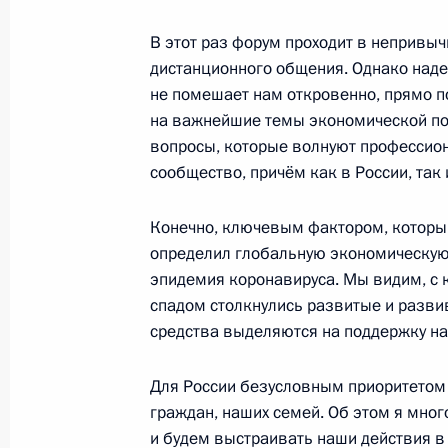
В этот раз форум проходит в непривы
28 октября 2020 года, среда
дистанционного общения. Однако надею
Совещание с членами Правительст
не помешает нам откровенно, прямо п
на важнейшие темы экономической по
28 октября 2020 года, 14:30
Московская обл
вопросы, которые волнуют профессио
сообщество, причём как в России, так 
27 октября 2020 года, вторник
Конечно, ключевым фактором, который
определил глобальную экономическую 
Телефонный разговор с Президент
эпидемия коронавируса. Мы видим, с
Эрдоганом
спадом столкнулись развитые и разв
27 октября 2020 года, 22:00
средства выделяются на поддержку н
Для России безусловным приоритетом 
граждан, наших семей. Об этом я мног
Заседание Совета по культуре и иск
и будем выстраивать наши действия в