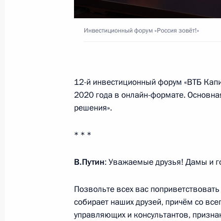
Инвестиционный форум «Россия зовёт!»
29 октября 2020 года, четверг
Встреча с главой ВТБ Андреем Кос
29 октября 2020 года, 17:15
Московская обл
12-й инвестиционный форум «ВТБ Капи
2020 года в онлайн-формате. Основна
решения».
Инвестиционный форум «Россия зо
* * *
29 октября 2020 года, 16:30
Московская обл
В.Путин
: Уважаемые друзья! Дамы и г
Соболезнования Президенту Фран
Позвольте всех вас поприветствовать 
29 октября 2020 года, 15:30
собирает наших друзей, причём со вс
управляющих и консультантов, призна