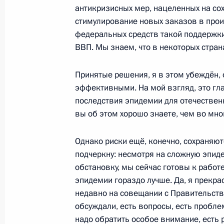
27 октября 2020 года, 19:15
Московская обл
антикризисных мер, нацеленных на сох
стимулирование новых заказов в прои
федеральных средств такой поддержки
26 октября 2020 года, понедельни
ВВП. Мы знаем, что в некоторых стран
Заявление Владимира Путина о до
Принятые решения, я в этом убеждён,
по деэскалации обстановки в Евро
эффективными. На мой взгляд, это гл
действия Договора о ракетах сред
последствия эпидемии для отечествен
(РСМД)
вы об этом хорошо знаете, чем во мног
26 октября 2020 года, 12:05
Однако риски ещё, конечно, сохраняют
подчеркну: несмотря на сложную эпи
обстановку, мы сейчас готовы к работе
Встреча с Председателем Государс
эпидемии гораздо лучше. Да, я прекр
Володиным
недавно на совещании с Правительств
26 октября 2020 года, 10:00
Московская обл
обсуждали, есть вопросы, есть пробле
надо обратить особое внимание, есть 