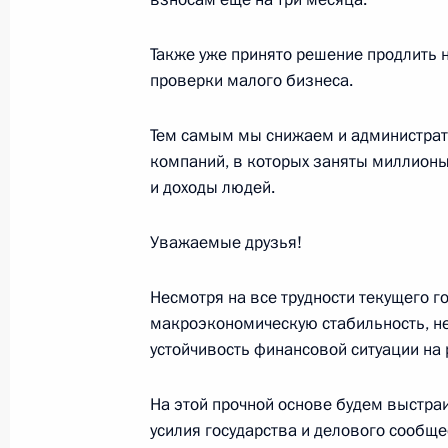
Также уже принято решение продлить 
проверки малого бизнеса.
20 октября 2020 года, вторник
Соболезнования в связи с кончин
Тем самым мы снижаем и администрати
компаний, в которых заняты миллион
20 октября 2020 года, 20:45
и доходы людей.
Уважаемые друзья!
Телефонный разговор с Президен
Макроном
Несмотря на все трудности текущего го
макроэкономическую стабильность, не
20 октября 2020 года, 18:15
устойчивость финансовой ситуации на 
На этой прочной основе будем выстра
Показа
усилия государства и делового сообщес