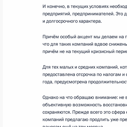
Маратом Хуснуллиным
И конечно, в текущих условиях необх
21 октября 2020 года, 17:35
Московская обл
предприятий, предпринимателей. Это 
и долгосрочного характера.
Причём особый акцент мы делаем на п
Встреча с Никитой Михалковым
что для таких компаний вдвое снижены
21 октября 2020 года, 17:00
Московская обл
причём не на текущий кризисный перио
Для тех малых и средних компаний, ко
Встреча с членами правления РСП
предоставлена отсрочка по налогам и
года, предусмотрена продолжительност
21 октября 2020 года, 16:40
Московская обл
Однако на что обращаю внимание: не 
объективную возможность восстанови
Подписан Указ о присвоении звани
сохраняются. Прежде всего это сфера 
Федерации Никите Михалкову
компаний предлагаю продлить уже пре
взносам ещё на три месяца.
21 октября 2020 года, 10:00