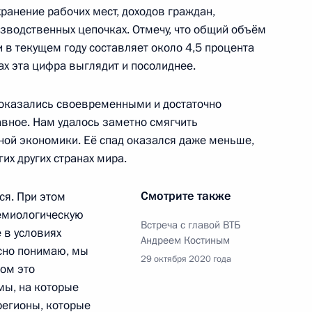
асть, Ново-Огарёво
ранение рабочих мест, доходов граждан,
зводственных цепочках. Отмечу, что общий объём
 в текущем году составляет около 4,5 процента
к
ах эта цифра выглядит и посолиднее.
полнительных шагах
 оказались своевременными и достаточно
пе в условиях прекращения
авное. Нам удалось заметно смягчить
ней и меньшей дальности
ной экономики. Её спад оказался даже меньше,
их других странах мира.
Смотрите также
ся. При этом
демиологическую
Встреча с главой ВТБ
 в условиях
твенной Думы Вячеславом
Андреем Костиным
2
асно понимаю, мы
29 октября 2020 года
ом это
асть, Ново-Огарёво
мы, на которые
регионы, которые