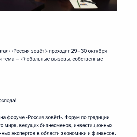
тиным
3
асть, Ново-Огарёво
тал» «Россия зовёт!» проходит 29–30 октября
я тема – «Глобальные вызовы, собственные
вёт!»
:
6
асть, Ново-Огарёво
оспода!
ции Эммануэлю Макрону
на форуме «Россия зовёт!». Форум по традиции
его мира, ведущих бизнесменов, инвестиционных
нных экспертов в области экономики и финансов.