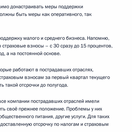
одимо донастраивать меры поддержки
асть, Ново-Огарёво
должны быть меры как оперативного, так
оддержку малого и среднего бизнеса. Напомню,
3
 страховые взносы – с 30 сразу до 15 процентов,
асть, Ново-Огарёво
д, а на постоянной основе.
торые работают в пострадавших отраслях,
П
 страховым взносам за первый квартал текущего
3
51м
ь такой отсрочки до полугода.
асть, Ново-Огарёво
все компании пострадавших отраслей имели
ть своё прежнее положение. Проблемы у них
я Героя Труда Российской
общественного питания, другие услуги. Для таких
доставленную отсрочку по налогам и страховым