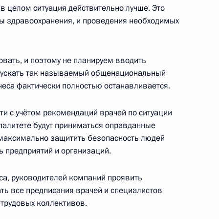
в целом ситуация действительно лучше. Это
ы здравоохранения, и проведения необходимых
росам
2
5м
овать, и поэтому не планируем вводить
асть, Ново-Огарёво
пускать так называемый общенациональный
знеса фактически полностью останавливается.
ти с учётом рекомендаций врачей по ситуации
ипалитете будут приниматься оправданные
Валдай»
:
5
 максимально защитить безопасность людей
асть, Ново-Огарёво
ь предприятий и организаций.
са, руководителей компаний проявить
ть все предписания врачей и специалистов
 трудовых коллективов.
редседателя Правительства
3