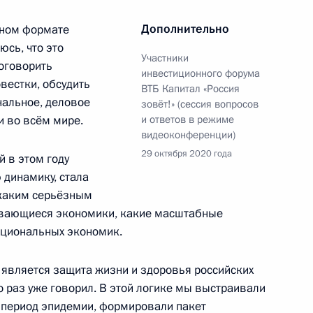
Дополнительно
чном формате
сь, что это
Участники
ва
оговорить
4
42м
инвестиционного форума
вестки, обсудить
ВТБ Капитал «Россия
асть, Ново-Огарёво
нальное, деловое
зовёт!» (сессия вопросов
и во всём мире.
и ответов в режиме
видеоконференции)
29 октября 2020 года
 в этом году
динамику, стала
ом Турции Реджепом Тайипом
 каким серьёзным
ивающиеся экономики, какие масштабные
ациональных экономик.
является защита жизни и здоровья российских
о раз уже говорил. В этой логике мы выстраивали
усству
:
4
 период эпидемии, формировали пакет