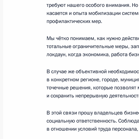
требуют нашего особого внимания. Но 
касается и опыта мобилизации систем
23 октября 2020 года, пятница
профилактических мер.
Совещание по экономическим воп
Мы чётко понимаем, как нужно действ
23 октября 2020 года, 14:30
Московская обл
тотальные ограничительные меры, за
локдаун, когда экономика, работа би
22 октября 2020 года, четверг
В случае же объективной необходимос
в конкретном регионе, городе, муниц
Заседание дискуссионного клуба «
точечные решения, которые позволят
22 октября 2020 года, 20:15
Московская обл
и сохранить непрерывную деятельност
В этой связи прошу владельцев бизне
21 октября 2020 года, среда
социальную ответственность. Соблюда
в отношении условий труда персонала,
Рабочая встреча с Заместителем П