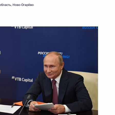
область, Ново-Огарёво
развитию космической
1
5м
ть, Ново-Огарёво
«Большая перемена»
8
35м
ть, Ново-Огарёво
 Совета Безопасности
1
асть, Ново-Огарёво