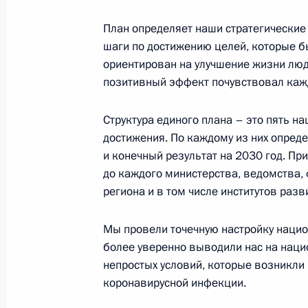
План определяет наши стратегические
23 октября 2020 года, пятница
шаги по достижению целей, которые 
Совещание по экономическим воп
ориентирован на улучшение жизни люде
позитивный эффект почувствовал каж
23 октября 2020 года, 14:30
Московская обл
Структура единого плана – это пять н
достижения. По каждому из них опред
22 октября 2020 года, четверг
и конечный результат на 2030 год. П
до каждого министерства, ведомства,
Заседание дискуссионного клуба «
региона и в том числе институтов разв
22 октября 2020 года, 20:15
Московская обл
Мы провели точечную настройку нацио
более уверенно выводили нас на наци
21 октября 2020 года, среда
непростых условий, которые возникли 
коронавирусной инфекции.
Рабочая встреча с Заместителем П