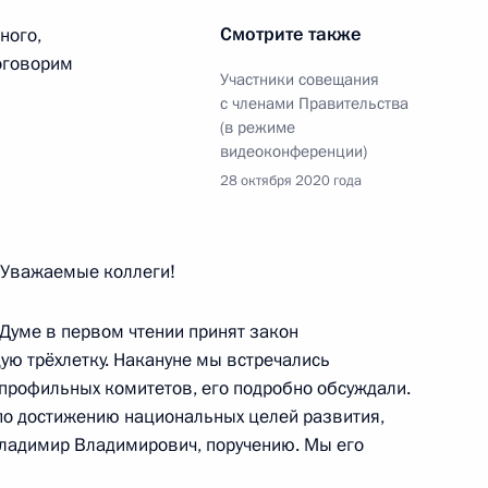
асть, Ново-Огарёво
Смотрите также
ного,
оговорим
Участники совещания
к
с членами Правительства
(в режиме
полнительных шагах
видеоконференции)
пе в условиях прекращения
28 октября 2020 года
ней и меньшей дальности
Уважаемые коллеги!
 Думе в первом чтении принят закон
ю трёхлетку. Накануне мы встречались
твенной Думы Вячеславом
2
профильных комитетов, его подробно обсуждали.
 по достижению национальных целей развития,
асть, Ново-Огарёво
Владимир Владимирович, поручению. Мы его