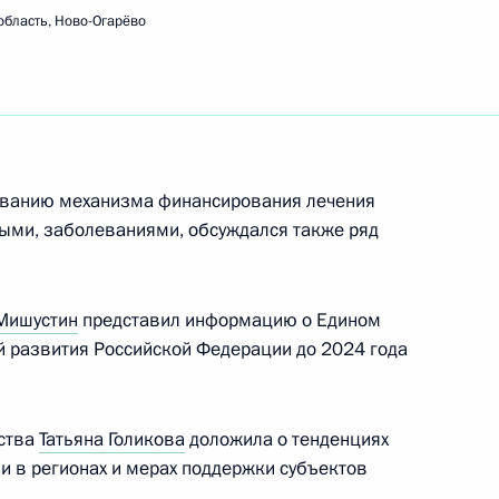
область, Ново-Огарёво
развитию космической
1
5м
ть, Ново-Огарёво
ованию механизма финансирования лечения
ными, заболеваниями, обсуждался также ряд
«Большая перемена»
8
35м
ть, Ново-Огарёво
Мишустин
представил информацию о Едином
 развития Российской Федерации до 2024 года
ства
Татьяна Голикова
доложила о тенденциях
 Совета Безопасности
1
и в регионах и мерах поддержки субъектов
асть, Ново-Огарёво