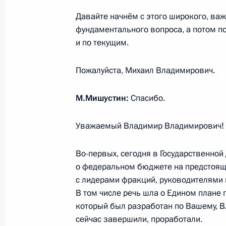
27 октября 2020 года, 19:15
Московская обл
Давайте начнём с этого широкого, важ
фундаментального вопроса, а потом п
и по текущим.
26 октября 2020 года, понедельни
Заявление Владимира Путина о до
Пожалуйста, Михаил Владимирович.
по деэскалации обстановки в Евро
действия Договора о ракетах сред
М.Мишустин:
Спасибо.
(РСМД)
Уважаемый Владимир Владимирович! 
26 октября 2020 года, 12:05
Во-первых, сегодня в Государственной
о федеральном бюджете на предстоящу
Встреча с Председателем Государс
с лидерами фракций, руководителями 
Володиным
В том числе речь шла о Едином плане
26 октября 2020 года, 10:00
Московская обл
который был разработан по Вашему, 
сейчас завершили, проработали.