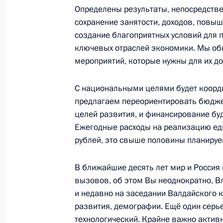
Маратом Хуснуллиным
Определены результаты, непосредств
сохранение занятости, доходов, повыш
21 октября 2020 года, 17:35
Московская обл
создание благоприятных условий для 
ключевых отраслей экономики. Мы обн
мероприятий, которые нужны для их д
Встреча с Никитой Михалковым
21 октября 2020 года, 17:00
Московская обл
С национальными целями будет коорд
предлагаем переориентировать бюдже
целей развития, и финансирование бу
Ежегодные расходы на реализацию еди
Встреча с членами правления РСП
рублей, это свыше половины планируе
21 октября 2020 года, 16:40
Московская обл
В ближайшие десять лет мир и Россия
вызовов, об этом Вы неоднократно, В
Подписан Указ о присвоении звани
и недавно на заседании Валдайского к
Федерации Никите Михалкову
развития, демографии. Ещё один сер
технологический. Крайне важно актив
21 октября 2020 года, 10:00