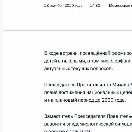
28 октября 2020 года
14:30
Московская 
Совещание по финансированию и 
отрасли
2 ноября 2020 года, 15:40
Московская облас
В ходе встречи, посвящённой формир
детей с тяжёлыми, в том числе орфан
Встреча с финалистами конкурса 
актуальных текущих вопросов.
2 ноября 2020 года, 14:45
Московская облас
Председатель Правительства
Михаил 
плане достижения национальных целей
и на плановый период до 2030 года.
30 октября 2020 года, пятница
Заместитель Председателя Правитель
Совещание с постоянными членами
развития эпидемиологической ситуаци
30 октября 2020 года, 14:40
Московская обл
в борьбе с COVID-19.