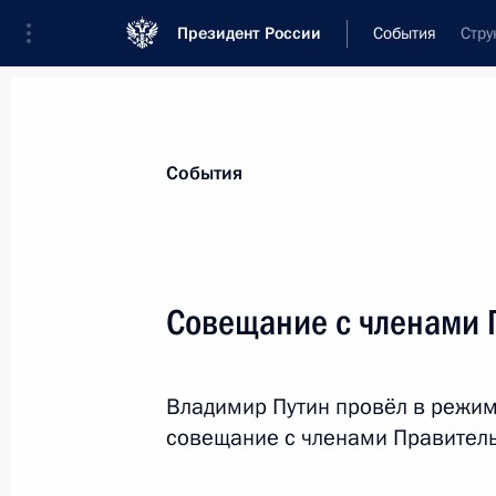
Президент России
События
Стру
Президент
Администрация
Государст
Новости
Стенограммы
Поездки
Те
События
Показа
Совещание с членами 
2 ноября 2020 года, понедельник
Владимир Путин провёл в режи
Телефонные разговоры с Николом
совещание с членами Правител
Алиевым
2 ноября 2020 года, 22:20