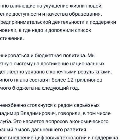
енно влияющие на улучшение жизни людей,
ение доступности и качества образования,
асть, Ново-Огарёво
предпринимательской деятельности и поддержки
овили, а где надо и дополнили список
остижения.
3
асть, Ново-Огарёво
инироваться и бюджетная политика. Мы
тную систему на достижение национальных
дет жёстко увязано с конечными результатами.
ного плана составят более 12 триллионов
П
3
51м
мого бюджета на следующий год.
асть, Ново-Огарёво
 неизбежно столкнутся с рядом серьёзных
ладимир Владимирович, говорили, в том числе
я Героя Труда Российской
луба. Это касается вопросов экономического
ьезный вызов дальнейшего развития –
ное внедрение цифровых технологий и поддержка