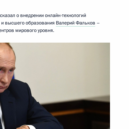
сказал о внедрении онлайн-технологий
и и высшего образования
Валерий Фальков
–
ентров мирового уровня.
тиным
3
асть, Ново-Огарёво
вёт!»
:
6
асть, Ново-Огарёво
ции Эммануэлю Макрону