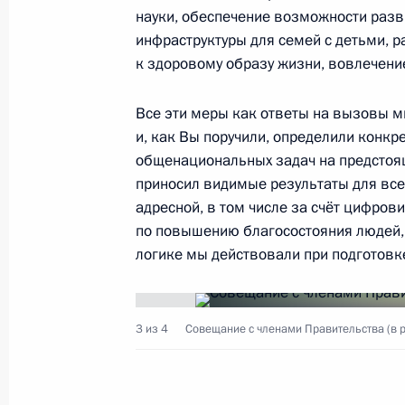
науки, обеспечение возможности разв
инфраструктуры для семей с детьми, 
к здоровому образу жизни, вовлечени
20 октября 2020 года, вторник
Все эти меры как ответы на вызовы м
Соболезнования в связи с кончин
и, как Вы поручили, определили конк
20 октября 2020 года, 20:45
общенациональных задач на предстоящ
приносил видимые результаты для все
адресной, в том числе за счёт цифро
по повышению благосостояния людей, 
Телефонный разговор с Президен
логике мы действовали при подготовке
Макроном
20 октября 2020 года, 18:15
3 из 4
Совещание с членами Правительства (в 
Показа