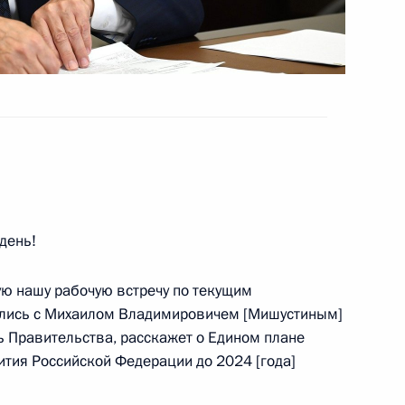
ва
4
42м
асть, Ново-Огарёво
ом Турции Реджепом Тайипом
день!
ю нашу рабочую встречу по текущим
ились с Михаилом Владимировичем [Мишустиным]
ль Правительства, расскажет о Едином плане
тия Российской Федерации до 2024 [года]
усству
:
4