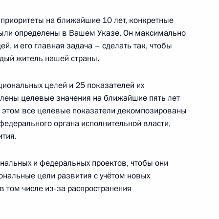
 приоритеты на ближайшие 10 лет, конкретные
были определены в Вашем Указе. Он максимально
росам
й, и его главная задача – сделать так, чтобы
2
5м
дый житель нашей страны.
асть, Ново-Огарёво
ациональных целей и 25 показателей их
елены целевые значения на ближайшие пять лет
ри этом все целевые показатели декомпозированы
 федерального органа исполнительной власти,
Валдай»
:
5
ития.
асть, Ново-Огарёво
нальных и федеральных проектов, чтобы они
ональные цели развития с учётом новых
в том числе из‑за распространения
редседателя Правительства
3