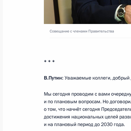
28 октября 2020 года, среда
Совещание с членами Правительст
Совещание с членами Правительства
28 октября 2020 года, 14:30
Московская обл
* * *
27 октября 2020 года, вторник
Телефонный разговор с Президент
В.Путин:
Уважаемые коллеги, добрый 
Эрдоганом
Мы сегодня проводим с вами очередну
27 октября 2020 года, 22:00
и по плановым вопросам. Но договор
о том, что начнёт сегодня Председате
достижения национальных целей разви
Заседание Совета по культуре и иск
и на плановый период до 2030 года.