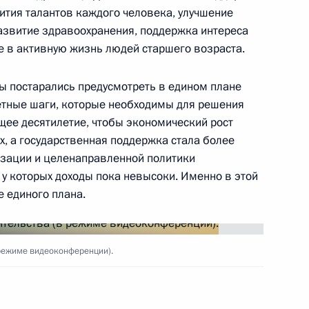
ития талантов каждого человека, улучшение
развитие здравоохранения, поддержка интереса
е в активную жизнь людей старшего возраста.
ы постарались предусмотреть в едином плане
ой Ирины Скобцевой
ретные шаги, которые необходимы для решения
ее десятилетие, чтобы экономический рост
х, а государственная поддержка стала более
визации и целенаправленной политики
у которых доходы пока невысоки. Именно в этой
том Франции Эммануэлем
 единого плана.
режиме видеоконференции).
ть предыдущие материалы