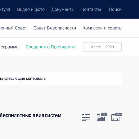
ктура
Видео и фото
Документы
Контакты
Поиск
венный Совет
Совет Безопасности
Комиссии и советы
леграммы
Сведения о Президенте
апрель, 2023
ть следующие материалы
беспилотных авиасистем
5
59м