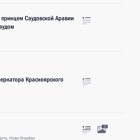
 принцем Саудовской Аравии
аудом
бернатора Красноярского
3
асть, Ново-Огарёво