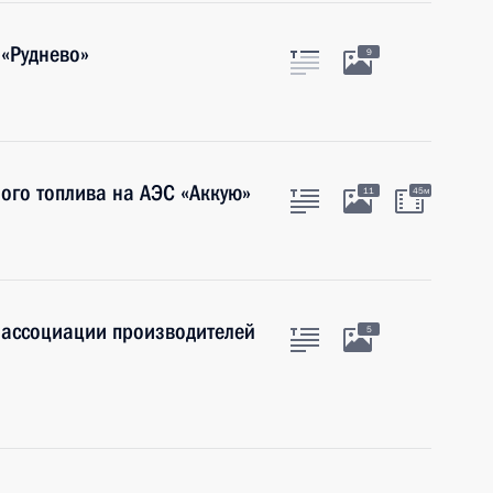
«Руднево»
9
ого топлива на АЭС «Аккую»
11
45м
 ассоциации производителей
5