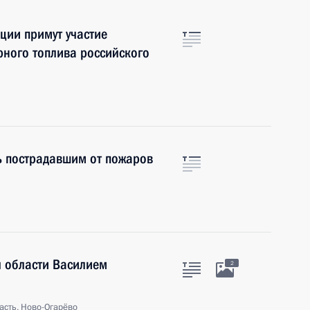
ции примут участие
рного топлива российского
ь пострадавшим от пожаров
й области Василием
2
асть, Ново-Огарёво