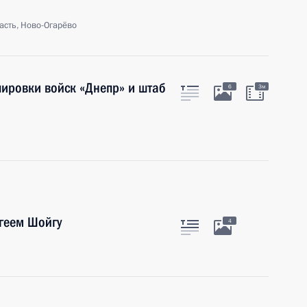
асть, Ново-Огарёво
пировки войск «Днепр» и штаб
6
3м
геем Шойгу
4