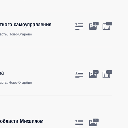
тного самоуправления
:
6
асть, Ново-Огарёво
ва
:
4
асть, Ново-Огарёво
 области Михаилом
3