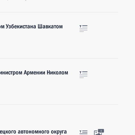
ом Узбекистана Шавкатом
министром Армении Николом
ецкого автономного округа
4