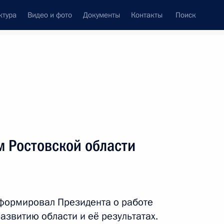
ктура
Видео и фото
Документы
Контакты
Поиск
венный Совет
Совет Безопасности
Комиссии и советы
леграммы
Сведения о Президенте
апрель, 2023
ть следующие материалы
м Ростовской области
беспилотных авиасистем
5
59м
нформировал Президента о работе
звитию области и её результатах.