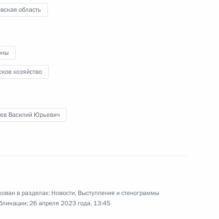
вская область
ции примут участие
рного топлива российского
оны
ское хозяйство
ь пострадавшим от пожаров
бев Василий Юрьевич
й области Василием
2
ован в разделах:
Новости
,
Выступления и стенограммы
бликации:
26 апреля 2023 года, 13:45
асть, Ново-Огарёво