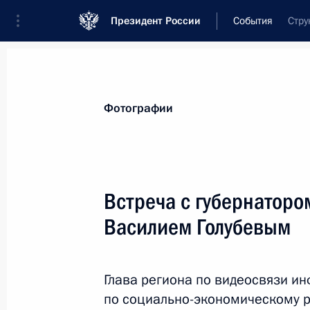
Президент России
События
Стру
Президент
Администрация
Государст
Новости
Стенограммы
Поездки
Те
Фотографии
Показа
Встреча с губернаторо
Василием Голубевым
27 апреля 2023 года, четверг
Презентация организаций в сфере 
Глава региона по видеосвязи и
27 апреля 2023 года, 23:30
Москва
по социально-экономическому ра