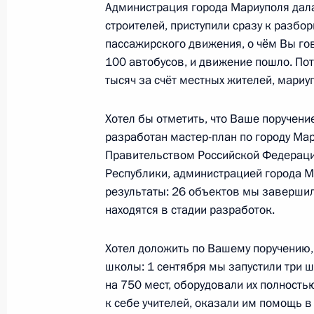
Церемония по случаю завоза ядерн
Администрация города Мариуполя дала
строителей, приступили сразу к разб
27 апреля 2023 года, 17:15
Москва, Кремль
пассажирского движения, о чём Вы го
100 автобусов, и движение пошло. Пот
тысяч за счёт местных жителей, мариу
Встреча с президентом Российской
удобрений Андреем Гурьевым
Хотел бы отметить, что Ваше поручени
27 апреля 2023 года, 15:45
Москва, Кремль
разработан мастер-план по городу Ма
Правительством Российской Федераци
Республики, администрацией города М
результаты: 26 объектов мы завершил
Показа
находятся в стадии разработок.
Хотел доложить по Вашему поручению,
школы: 1 сентября мы запустили три ш
на 750 мест, оборудовали их полность
к себе учителей, оказали им помощь в