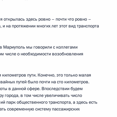
та
я открылась здесь ровно – почти что ровно –
а, и на протяжении многих лет этот вид транспорта
ской области Глебом
4
в Мариуполь мы говорили с коллегами
, Ново-Огарёво
том числе о необходимости возобновления
и километров пути. Конечно, это только малая
мвайных путей было почти на сто километров.
3
боты в данной сфере. Впоследствии будем
у города, в том числе увеличивать число
ий парк общественного транспорта, а здесь есть
вать современную систему пассажирских