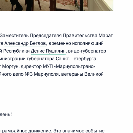
ом Венесуэлы Николасом
 Заместитель Председателя Правительства
Марат
га
Александр Беглов
, временно исполняющий
й Республики
Денис Пушилин
, вице-губернатор
инистрации губернатора Санкт-Петербурга
 Моргун, директор МУП «Мариупольтранс»
йного депо №3 Мариуполя, ветераны Великой
ого развития Максимом
3
день!
 трамвайное движение. Это значимое событие