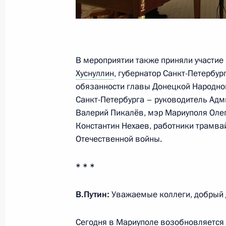
4 мая 2023 года, четверг
Телефонный разговор с Президент
В мероприятии также приняли участие
Мадуро
Хуснуллин
, губернатор Санкт-Петербур
4 мая 2023 года, 21:00
обязанности главы Донецкой Народно
Санкт-Петербурга – руководитель Адм
Валерий Пикалёв, мэр Мариуполя Олег
Константин Нехаев, работники трамва
Встреча с Министром экономическ
Отечественной войны.
Решетниковым
4 мая 2023 года, 15:10
Москва, Кремль
* * *
В.Путин:
Уважаемые коллеги, добрый 
3 мая 2023 года, среда
Сегодня в Мариуполе возобновляется