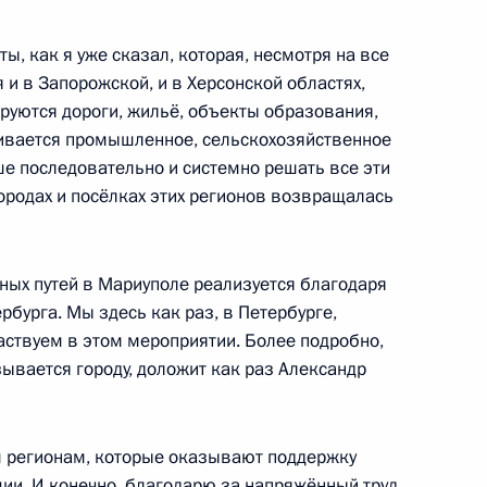
о края Виктором Томенко
2
ы, как я уже сказал, которая, несмотря на все
 и в Запорожской, и в Херсонской областях,
ируются дороги, жильё, объекты образования,
живается промышленное, сельскохозяйственное
кой области Александром
2
ше последовательно и системно решать все эти
ородах и посёлках этих регионов возвращалась
йных путей в Мариуполе реализуется благодаря
ва
:
бурга. Мы здесь как раз, в Петербурге,
5
аствуем в этом мероприятии. Более подробно,
зывается городу, доложит как раз Александр
ариуполе
5
31м
м регионам, которые оказывают поддержку
и. И конечно, благодарю за напряжённый труд