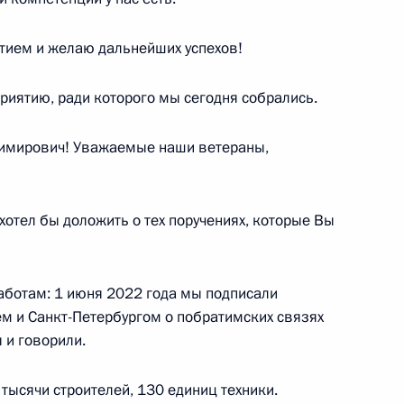
ой авиации
5
41м
тием и желаю дальнейших успехов!
риятию, ради которого мы сегодня собрались.
мирович! Уважаемые наши ветераны,
беспилотных авиасистем
5
59м
тел бы доложить о тех поручениях, которые Вы
работам: 1 июня 2022 года мы подписали
«Руднево»
9
м и Санкт-Петербургом о побратимских связях
ы и говорили.
 тысячи строителей, 130 единиц техники.