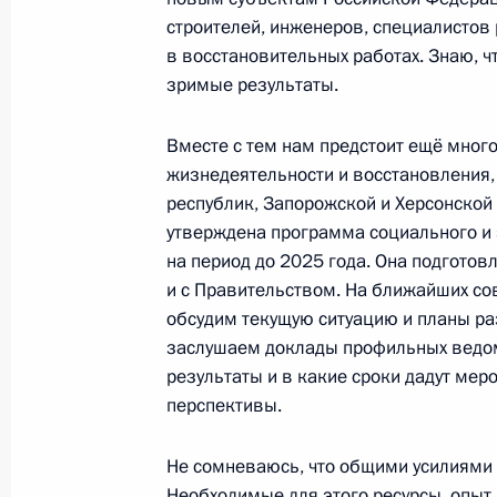
строителей, инженеров, специалистов
в восстановительных работах. Знаю, чт
зримые результаты.
29 апреля 2023 года, суббота
Видеообращение к участникам и г
Вместе с тем нам предстоит ещё мног
обратного отсчёта до начала перв
жизнедеятельности и восстановления,
республик, Запорожской и Херсонской 
соревнований «Игры будущего»
утверждена программа социального и 
29 апреля 2023 года, 11:10
на период до 2025 года. Она подготов
и с Правительством. На ближайших со
обсудим текущую ситуацию и планы ра
28 апреля 2023 года, пятница
заслушаем доклады профильных ведом
результаты и в какие сроки дадут ме
Встреча с Советом законодателей
перспективы.
28 апреля 2023 года, 17:45
Санкт-Петербур
Не сомневаюсь, что общими усилиями 
Необходимые для этого ресурсы, опыт 