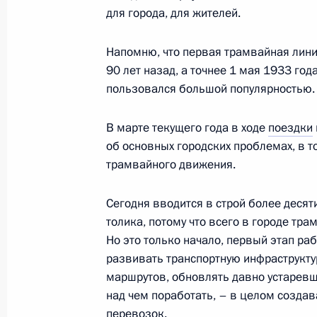
Сообщение пресс-службы Президен
для города, для жителей.
3 мая 2023 года, 14:35
Напомню, что первая трамвайная лини
90 лет назад, а точнее 1 мая 1933 год
пользовался большой популярностью.
Встреча с губернатором Нижегород
Никитиным
В марте текущего года в ходе
поездки
3 мая 2023 года, 14:05
Московская область
об основных городских проблемах, в 
трамвайного движения.
2 мая 2023 года, вторник
Сегодня вводится в строй более десят
толика, потому что всего в городе тра
Встреча с Валерием Гергиевым
Но это только начало, первый этап ра
2 мая 2023 года, 19:55
Санкт-Петербург
развивать транспортную инфраструктур
маршрутов, обновлять давно устаревш
над чем поработать, – в целом созда
перевозок.