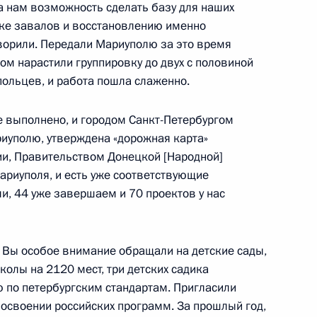
ого топлива на АЭС «Аккую»
11
45м
 нам возможность сделать базу для наших
орке завалов и восстановлению именно
ворили. Передали Мариуполю за это время
ом нарастили группировку до двух с половиной
польцев, и работа пошла слаженно.
 ассоциации производителей
5
е выполнено, и городом Санкт-Петербургом
риуполю, утверждена «дорожная карта»
и, Правительством Донецкой [Народной]
ариуполя, и есть уже соответствующие
и, 44 уже завершаем и 70 проектов у нас
ть предыдущие материалы
 Вы особое внимание обращали на детские сады,
колы на 2120 мест, три детских садика
ю по петербургским стандартам. Пригласили
 освоении российских программ. За прошлый год,