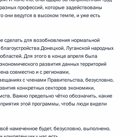
 разных профессий, которые задействованы
о они ведутся в высоком темпе, и уже есть
остям церемонии запуска
ое сделать для возобновления нормальной
1
3м
ых международных
 благоустройства Донецкой, Луганской народных
областей. Для этого в конце апреля была
экономического развития данных территорий
лена совместно и с регионами,
вещаниях с членами Правительства, безусловно,
звития конкретных секторов экономики,
ств. Важно предельно чётко обозначить, какие
роприятия этой программы, чтобы люди видели
4
13м
г
всё намеченное будет, безусловно, выполнено.
и компетенции у нас есть.