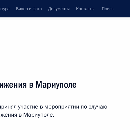
ктура
Видео и фото
Документы
Контакты
Поиск
венный Совет
Совет Безопасности
Комиссии и советы
леграммы
Сведения о Президенте
май, 2023
ть следующие материалы
вижения в Мариуполе
м иностранных государств
 в Великой Отечественной
принял участие в мероприятии по случаю
ижения в Мариуполе.