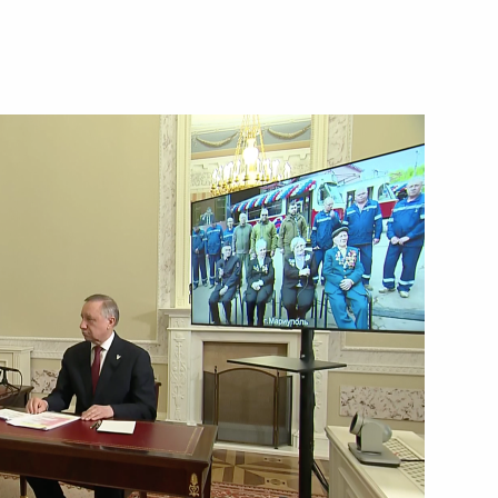
с природными пожарами
 Совета Безопасности
1
ко-киргизские переговоры