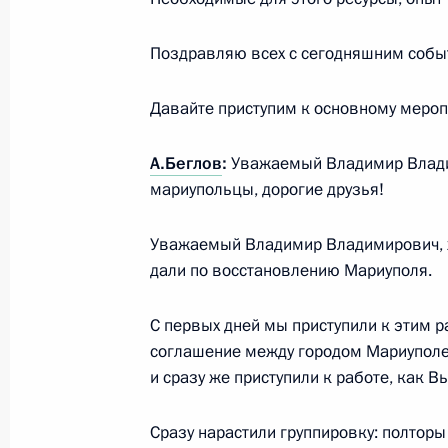
Совещание по развитию беспилотн
Поздравляю всех с сегодняшним собы
28 апреля 2023 года, 00:15
Москва
Давайте приступим к основному мероп
27 апреля 2023 года, четверг
А.Беглов
:
Уважаемый Владимир Влади
мариупольцы, дорогие друзья!
Презентация организаций в сфере 
27 апреля 2023 года, 23:30
Москва
Уважаемый Владимир Владимирович, хо
дали по восстановлению Мариуполя.
С первых дней мы приступили к этим 
Посещение индустриального парка 
соглашение между городом Мариуполе
27 апреля 2023 года, 20:45
Москва
и сразу же приступили к работе, как В
Сразу нарастили группировку: полторы