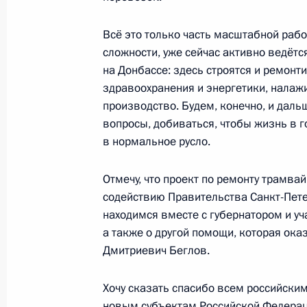
Встреча с губернатором Алтайског
2 мая 2023 года, 18:30
Санкт-Петербург
Всё это только часть масштабной работ
сложности, уже сейчас активно ведётся
на Донбассе: здесь строятся и ремонт
здравоохранения и энергетики, нала
Встреча с губернатором Воронежс
производство. Будем, конечно, и даль
Гусевым
вопросы, добиваться, чтобы жизнь в г
2 мая 2023 года, 18:00
Санкт-Петербург
в нормальное русло.
Отмечу, что проект по ремонту трамва
Совещание с членами Правительст
содействию Правительства Санкт-Петер
находимся вместе с губернатором и уч
2 мая 2023 года, 17:25
Санкт-Петербург
а также о другой помощи, которая ока
Дмитриевич Беглов.
Запуск трамвайного движения в М
Хочу сказать спасибо всем российски
новым субъектам Российской Федераци
2 мая 2023 года, 15:25
Санкт-Петербург