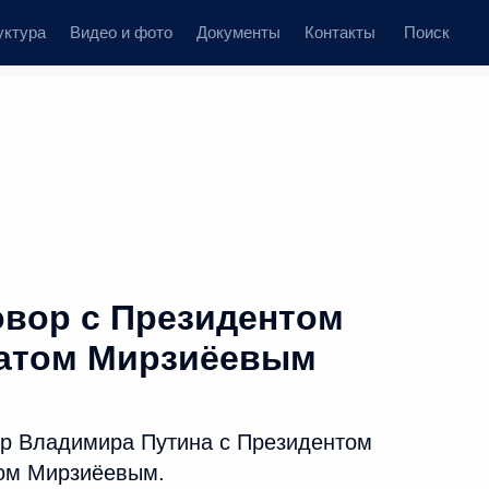
уктура
Видео и фото
Документы
Контакты
Поиск
вор с Президентом
катом Мирзиёевым
ор Владимира Путина с Президентом
том Мирзиёевым.