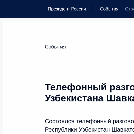
Президент России
События
Стр
События
Телефонный разго
Узбекистана Шав
Состоялся телефонный разгов
Республики Узбекистан Шавка