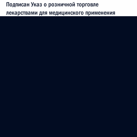
Подписан Указ о розничной торговле
лекарствами для медицинского применения
17 марта 2020 года, 16:20
Об оппозиции – системной и не только (интервью
ТАСС)
17 марта 2020 года, 15:00
Посещение центра по мониторингу ситуации
с коронавирусом
17 марта 2020 года, 14:40
Москва
Заседание коллегии Генпрокуратуры