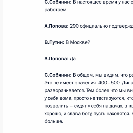
С.Собянин:
В настоящее время у нас 
работаем.
Осмотр больницы в Коммунарке
А.Попова:
290 официально подтвержде
24 марта 2020 года, 16:10
Коммунарка
В.Путин:
В Москве?
Совещание о мерах по борьбе с р
А.Попова:
Да.
коронавируса в России
24 марта 2020 года, 14:15
Московская обла
С.Собянин:
В общем, мы видим, что р
Это не имеет значения. 400–500. Дин
разворачивается. Тем более что мы ви
у себя дома, просто не тестируются, к
23 марта 2020 года, понедельник
позволить – сидят у себя на дачах, в 
Поздравление Аслану Бжании с из
хорошо, и слава богу, пусть находятся.
больше.
23 марта 2020 года, 16:40