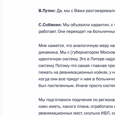
21 марта 2020 года, 20:10
В.Путин:
Да, мы с Вами разговаривали
С.Собянин:
Мы объявили карантин, с ч
20 марта 2020 года, пятница
работает. Они переходят на больничны
Телефонный разговор с Президен
Мне кажется, что аналогичную меру на
20 марта 2020 года, 16:15
динамика. Мы с [губернатором Моско
идентичную систему. Это в Питере надо
систему. Потому что самая главная про
лежать на реанимационных койках, у н
Телефонный разговор с Президент
когда они все придут к нам в больнич
Жомартом Токаевым
был постепенным. Иначе просто систем
20 марта 2020 года, 15:40
Мы подготовили поручения по региона
коек иметь, какого плана, отработали 
Совещание с постоянными членами
реанимационных мест, сколько ИВЛ, с