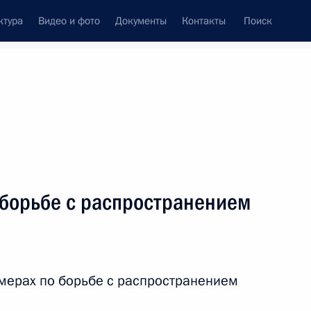
ктура
Видео и фото
Документы
Контакты
Поиск
венный Совет
Совет Безопасности
Комиссии и советы
леграммы
Сведения о Президенте
март, 2020
ть следующие материалы
 борьбе с распространением
и
деральных органов
мерах по борьбе с распространением