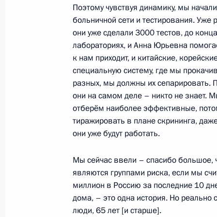
Поэтому чувствуя динамику, мы начал
больничной сети и тестирования. Уже 
Встреча с главой Минпромторга Д
они уже сделали 3000 тестов, до конц
лабораториях, и Анна Юрьевна помогае
23 марта 2020 года, 13:45
Москва, Кремль
к нам приходит, и китайские, корейски
специальную систему, где мы прокачив
разных, мы должны их сепарировать. П
Подписаны указы о лауреатах прем
они на самом деле – никто не знает. 
деятелей культуры и за произведен
отберём наиболее эффективные, пото
2019 года
тиражировать в плане скрининга, даже
они уже будут работать.
23 марта 2020 года, 12:00
Москва
Мы сейчас ввели – спасибо большое, 
являются группами риска, если мы счит
21 марта 2020 года, суббота
миллион в Россию за последние 10 дне
дома, – это одна история. Но реально
Телефонный разговор с премьер-м
люди, 65 лет [и старше].
Конте