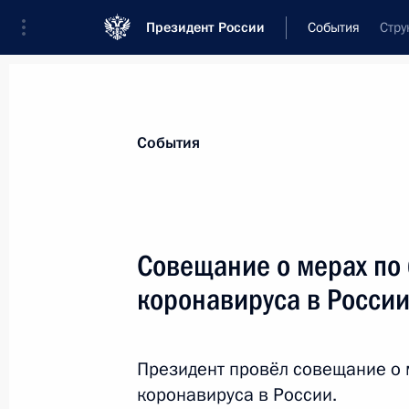
Президент России
События
Стру
Президент
Администрация
Государст
Новости
Стенограммы
Поездки
Те
События
Показа
Совещание о мерах по
коронавируса в Росси
25 марта 2020 года, среда
Внесены изменения в структуру фе
исполнительной власти
Президент провёл совещание о 
коронавируса в России.
25 марта 2020 года, 19:10