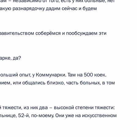
м – независимо от того, есть у них больные, нет
такую разнарядочку дадим сейчас и будем
равительством соберёмся и пообсуждаем эти
тополя Михаилом
3
м
арке, да?
ольший опыт, у Коммунарки. Там на 500 коек.
 Сергеем Аксёновым
нием, или общались близко, часть больных, в том
3
м
 тяжести, из них два – высокой степени тяжести:
льнице, 52‑й, по‑моему. Они уже на искусственном
венности Крыма
:
8