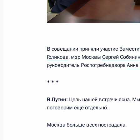
Обращение к гражданам России
25 марта 2020 года, 16:30
В совещании приняли участие Замест
Голикова
, мэр Москвы
Сергей Собяни
24 марта 2020 года, вторник
руководитель Роспотребнадзора
Анна
Совещание о мерах по поддержке 
* * *
24 марта 2020 года, 16:45
Московская обла
В.Путин:
Цель нашей встречи ясна. Мы
поговорим ещё отдельно.
26 марта Владимир Путин примет у
«Группы двадцати» в формате вид
Москва больше всех пострадала.
24 марта 2020 года, 16:20