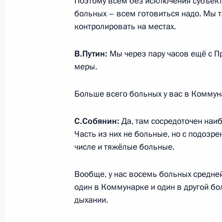
Поэтому всем без исключения субъекта
19 марта 2020 года, 15:00
больных – всем готовиться надо. Мы 
контролировать на местах.
В.Путин:
Мы через пару часов ещё с П
Встреча с врио губернатора Севас
меры.
Развожаевым
19 марта 2020 года, 11:30
Республика Кры
Больше всего больных у вас в Коммун
С.Собянин:
Да, там сосредоточен наиб
Встреча с главой Республики Крым
Часть из них не больные, но с подозре
числе и тяжёлые больные.
19 марта 2020 года, 11:00
Республика Кры
Вообще, у нас восемь больных средней
один в Коммунарке и один в другой бо
18 марта 2020 года, среда
дыхании.
Встреча с представителями общест