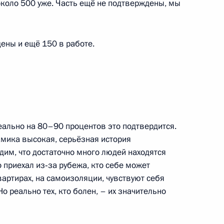
около 500 уже. Часть ещё не подтверждены, мы
12
14м
ны и ещё 150 в работе.
аспространением
4
7м
сть, Ново-Огарёво
еально на 80–90 процентов это подтвердится.
амика высокая, серьёзная история
дим, что достаточно много людей находятся
то приехал из‑за рубежа, кто себе может
квартирах, на самоизоляции, чувствуют себя
бранием главой Абхазии
 Но реально тех, кто болен, – их значительно