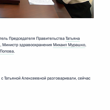
1
18м
итель Председателя Правительства
Татьяна
н
, Министр здравоохранения
Михаил Мурашко
,
 Попова
.
экономики
4
1м
сть, Ново-Огарёво
 с Татьяной Алексеевной разговаривали, сейчас
частие в экстренном саммите
еоконференции