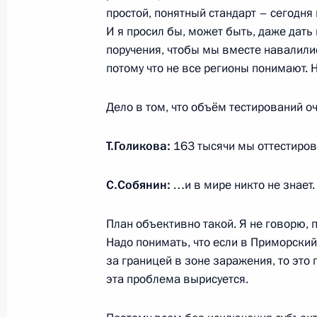
простой, понятный стандарт – сегодня
20 марта 2020 года, 14:40
Москва, Кремль
И я просил бы, может быть, даже дать
поручения, чтобы мы вместе навалилис
потому что не все регионы понимают. 
Поздравление Ирине Антоновой с 
Дело в том, что объём тестирований о
20 марта 2020 года, 09:30
Т.Голикова:
163 тысячи мы оттестиров
19 марта 2020 года, четверг
С.Собянин:
…и в мире никто не знает.
Телефонный разговор с Председат
План объективно такой. Я не говорю, п
19 марта 2020 года, 18:15
Надо понимать, что если в Приморски
за границей в зоне заражения, то это
эта проблема вырисуется.
Об общественных настроениях и пл
(интервью ТАСС)