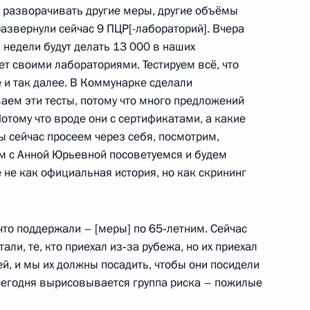
и разворачивать другие меры, другие объёмы
развернули сейчас 9 ПЦР[-лабораторий]. Вчера
енисом Мантуровым
4
а недели будут делать 13 000 в наших
т своими лабораториями. Тестируем всё, что
е и так далее. В Коммунарке сделали
аем эти тесты, потому что много предложений
отому что вроде они с сертификатами, а какие
ий Президента для молодых
Мы сейчас просеем через себя, посмотрим,
ия для детей и юношества
м с Анной Юрьевной посоветуемся и будем
 не как официальная история, но как скрининг
что поддержали – [меры] по 65‑летним. Сейчас
али, те, кто приехал из‑за рубежа, но их приехал
й, и мы их должны посадить, чтобы они посидели
 сегодня вырисовывается группа риска – пожилые
инистром Италии Джузеппе