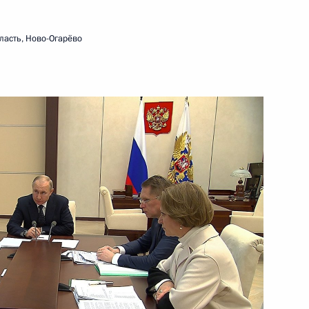
ласть, Ново-Огарёво
 по вопросу одобрения
бочих дней
министром Индии Нарендрой