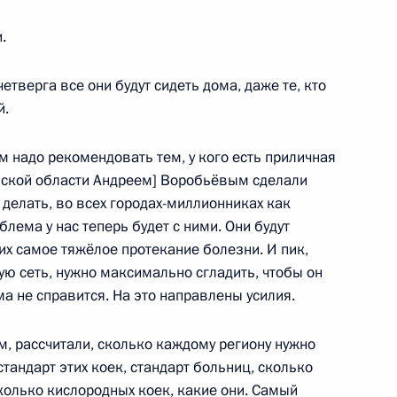
.
етверга все они будут сидеть дома, даже те, кто
й.
том Сирии Башаром Асадом
м надо рекомендовать тем, у кого есть приличная
вской области Андреем] Воробьёвым сделали
 делать, во всех городах-миллионниках как
блема у нас теперь будет с ними. Они будут
их самое тяжёлое протекание болезни. И пик,
ом Казахстана Касым-
ную сеть, нужно максимально сгладить, чтобы он
а не справится. На это направлены усилия.
м, рассчитали, сколько каждому региону нужно
стандарт этих коек, стандарт больниц, сколько
 Совета Безопасности
колько кислородных коек, какие они. Самый
6