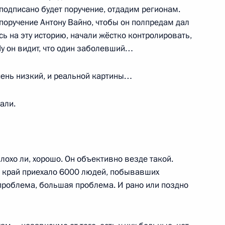
 подписано будет поручение, отдадим регионам.
 поручение Антону Вайно, чтобы он полпредам дал
ь на эту историю, начали жёстко контролировать,
Ну он видит, что один заболевший…
Днём рождения
чень низкий, и реальной картины…
али.
елем КНР Си Цзиньпином
лохо ли, хорошо. Он объективно везде такой.
й край приехало 6000 людей, побывавших
 проблема, большая проблема. И рано или поздно
анах после 2024 года
6
6м