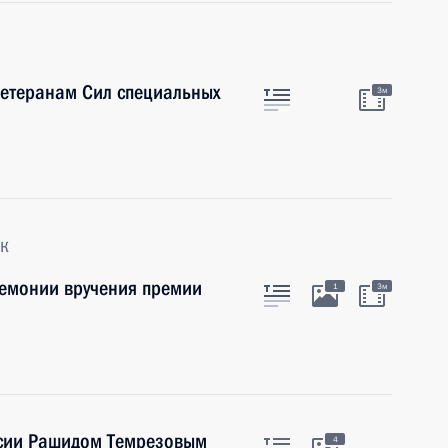
етеранам Сил специальных
3м
к
емонии вручения премии
1
3м
есии Рашидом Темрезовым
4