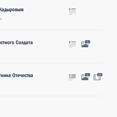
 Кадыровым
ль
стного Солдата
8
тника Отечества
1
6м