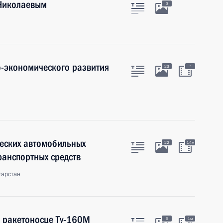
 Николаевым
3
-экономического развития
:
23
ческих автомобильных
22
14м
ранспортных средств
тарстан
а ракетоносце Ту-160М
6
1м