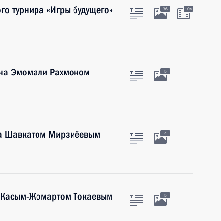
го турнира «Игры будущего»
36
10м
ана Эмомали Рахмоном
5
на Шавкатом Мирзиёевым
4
а Касым-Жомартом Токаевым
5