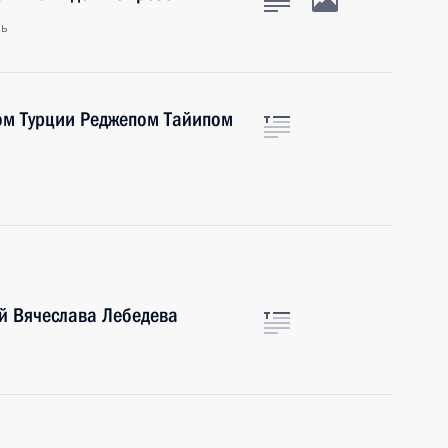
ль
ом Турции Реджепом Тайипом
й Вячеслава Лебедева