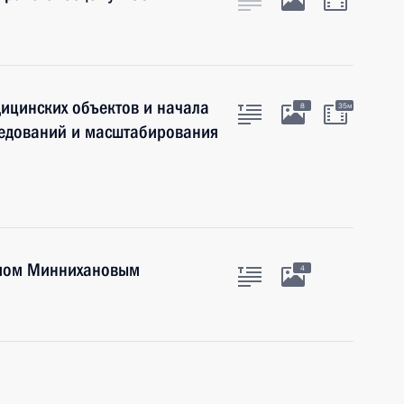
ицинских объектов и начала
8
35м
ледований и масштабирования
тамом Миннихановым
4