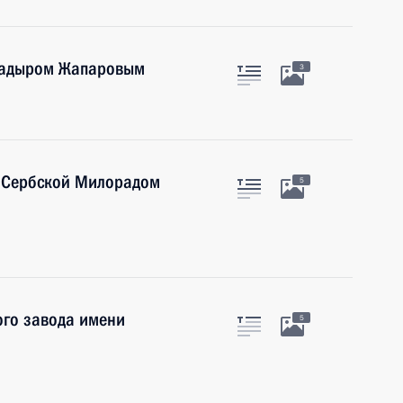
 Садыром Жапаровым
3
и Сербской Милорадом
5
го завода имени
5