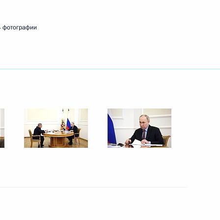
4 фотографии
етеранам Сил специальных
3м
к
емонии вручения премии
1
3м
есии Рашидом Темрезовым
4