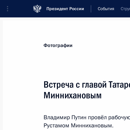
Президент России
События
Стру
Президент
Администрация
Государст
Новости
Стенограммы
Поездки
Те
Фотографии
Показа
Встреча с главой Тата
Миннихановым
28 февраля 2024 года, среда
Прощание с Вячеславом Лебедевы
Владимир Путин провёл рабочую 
28 февраля 2024 года, 10:45
Москва
Рустамом Миннихановым.