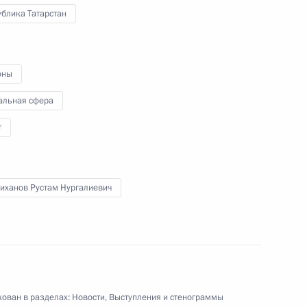
блика Татарстан
ль
оны
ом Турции Реджепом Тайипом
альная сфера
т
иханов Рустам Нургалиевич
й Вячеслава Лебедева
ован в разделах:
Новости
,
Выступления и стенограммы