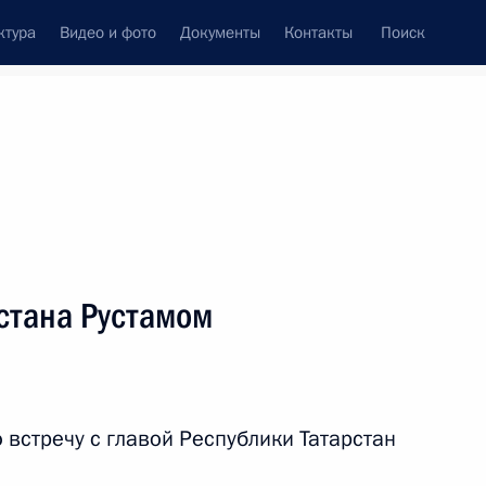
ктура
Видео и фото
Документы
Контакты
Поиск
венный Совет
Совет Безопасности
Комиссии и советы
леграммы
Сведения о Президенте
февраль, 2024
ть следующие материалы
рстана Рустамом
м
3
встречу с главой Республики Татарстан