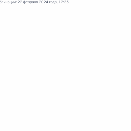
бликации:
22 февраля 2024 года, 12:35
 Кадыровым
ль
стного Солдата
8
тника Отечества
1
6м