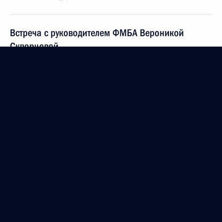
Встреча с руководителем ФМБА Вероникой
Скворцовой
15 июня 2023 года, 00:20
Москва, Кремль
14 июня 2023 года, среда
Встреча с Премьер-министром Кубы Мануэлем
Марреро Крусом
14 июня 2023 года, 15:50
Москва, Кремль
15 июня состоятся переговоры Владимира Путина