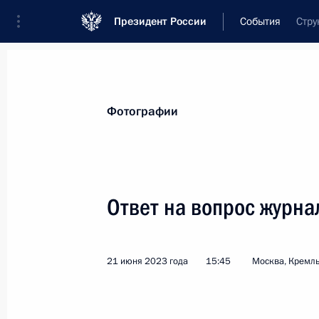
Президент России
События
Стру
Президент
Администрация
Государст
Новости
Стенограммы
Поездки
Те
Фотографии
Показа
Ответ на вопрос журна
Телефонные разговоры с президент
и Узбекистана
21 июня 2023 года
15:45
Москва, Кремл
24 июня 2023 года, 13:30