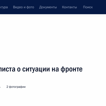
ктура
Видео и фото
Документы
Контакты
Поиск
венный Совет
Совет Безопасности
Комиссии и советы
леграммы
Сведения о Президенте
июнь, 2023
ть следующие материалы
листа о ситуации на фронте
ами Белоруссии, Казахстана
ь
2 фотографии