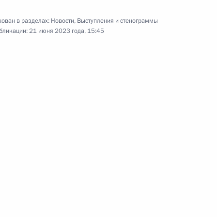
ного медицинского
4
ринологии Иваном Дедовым
ован в разделах:
Новости
,
Выступления и стенограммы
бликации:
21 июня 2023 года, 15:45
авой МИД Катара Мухаммедом
8
12