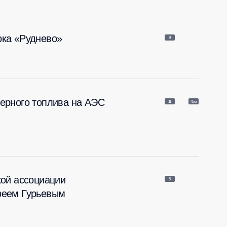
рка «Руднево»
9
ерного топлива на АЭС
11
45м
кой ассоциации
5
реем Гурьевым