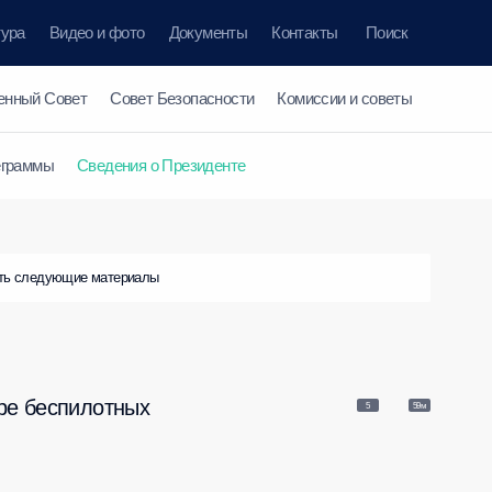
тура
Видео и фото
Документы
Контакты
Поиск
енный Совет
Совет Безопасности
Комиссии и советы
еграммы
Сведения о Президенте
ть следующие материалы
ре беспилотных
5
59м