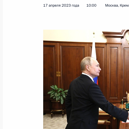
Встреча с президентом Российской
17 апреля 2023 года
10:00
Москва, Крем
удобрений Андреем Гурьевым
27 апреля 2023 года, 15:45
Москва, Кремль
26 апреля 2023 года, среда
27 апреля президенты России и Тур
в церемонии по случаю завоза яде
производства на АЭС «Аккую»
26 апреля 2023 года, 15:00
Президент поручил оказать помощ
в Свердловской области
26 апреля 2023 года, 14:00