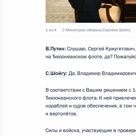
Встреча с губернатором Ростовско
1 из 4
С Министром обороны Сергеем Шойгу.
Голубевым
26 апреля 2023 года, 13:45
Московская обл
В.Путин:
Слушаю, Сергей Кужугетович,
на Тихоокеанском флоте, да? Пожалуйс
Телефонный разговор с Президент
С.Шойгу
:
Да, Владимир Владимирович,
Мирзиёевым
В соответствии с Вашим решением с 1
26 апреля 2023 года, 13:15
Тихоокеанского флота. К ней привлеч
кораблей и судов обеспечения, в том 
и вертолётов.
Телефонный разговор с Премьер-
Пашиняном
Силы и войска, участвующие в провер