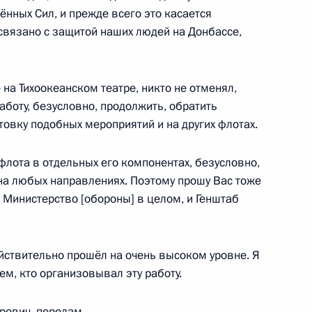
нных Сил, и прежде всего это касается
 связано с защитой наших людей на Донбассе,
3
 на Тихоокеанском театре, никто не отменял,
асть, Ново-Огарёво
работу, безусловно, продолжить, обратить
товку подобных мероприятий и на других флотах.
 флота в отдельных его компонентах, безусловно,
тного самоуправления
:
6
 на любых направлениях. Поэтому прошу Вас тоже
асть, Ново-Огарёво
и Министерство [обороны] в целом, и Генштаб
йствительно прошёл на очень высоком уровне. Я
ем, кто организовывал эту работу.
ва
:
4
асть, Ново-Огарёво
рович, передам.