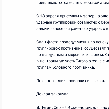
привлекаются самолёты морской авиа
21 апреля 2023 года, пятница
С 18 апреля приступим к завершающем
Совещание с постоянными членами
ударные группировки совместно с бе
задачи нанесения ракетных ударов с 
21 апреля 2023 года, 13:50
Московская обл
Силы флота проведут учения по поиск
группировок противника, осуществят 
Телефонный разговор с Наследным
по воздушным и морским мишеням. Ст
Мухаммедом Бен Сальманом Аль С
в центральную часть Тихого океана с
21 апреля 2023 года, 13:25
группам условного противника.
По завершении проверки силы флота в
20 апреля 2023 года, четверг
Доклад закончил.
Михаил Котюков назначен врио гу
края
В.Путин:
Сергей Кужугетович, для нас 