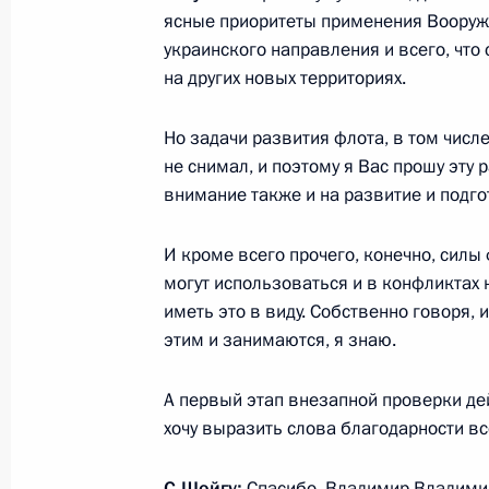
ясные приоритеты применения Вооружё
20 апреля 2023 года, 21:30
украинского направления и всего, что
на других новых территориях.
Встреча с Михаилом Котюковым
Но задачи развития флота, в том числе
20 апреля 2023 года, 17:45
Московская обл
не снимал, и поэтому я Вас прошу эту 
внимание также и на развитие и подго
И кроме всего прочего, конечно, силы
Заседание Совета по развитию мес
могут использоваться и в конфликтах
20 апреля 2023 года, 16:05
Московская обл
иметь это в виду. Собственно говоря, 
этим и занимаются, я знаю.
19 апреля 2023 года, среда
А первый этап внезапной проверки де
хочу выразить слова благодарности вс
Совещание с членами Правительст
19 апреля 2023 года, 18:20
Московская обл
С.Шойгу:
Спасибо, Владимир Владими