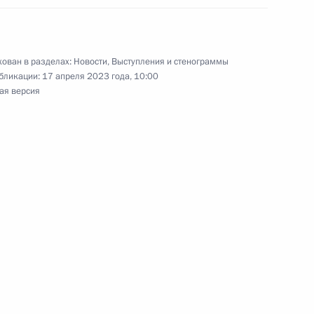
геем Шойгу
4
ован в разделах:
Новости
,
Выступления и стенограммы
бликации:
17 апреля 2023 года, 10:00
ая версия
Р Ли Шанфу
6
му и всея Руси Кириллу