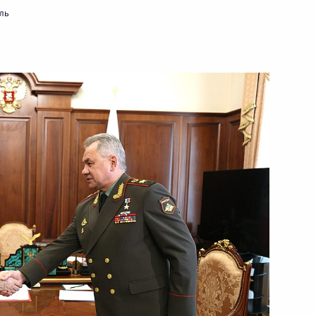
 ассоциации производителей
5
ль
ции примут участие
рного топлива российского
ь пострадавшим от пожаров