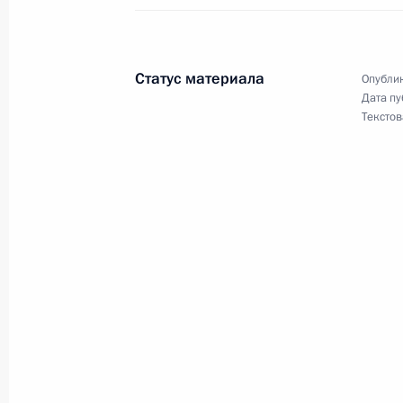
Встреча с Министром обороны Сер
17 апреля 2023 года, 10:00
Москва, Кремль
Статус материала
Опублик
Дата пу
Текстов
16 апреля 2023 года, воскресенье
Встреча с Министром обороны КН
16 апреля 2023 года, 20:00
Москва, Кремль
Поздравление Патриарху Московско
с праздником Пасхи
16 апреля 2023 года, 09:05