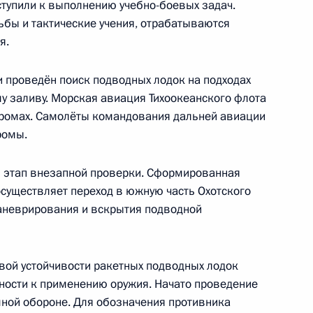
тупили к выполнению учебно-боевых задач.
ьбы и тактические учения, отрабатываются
я.
проведён поиск подводных лодок на подходах
му заливу. Морская авиация Тихоокеанского флота
ецкого автономного округа
4
дромах. Самолёты командования дальней авиации
ромы.
й этап внезапной проверки. Сформированная
осуществляет переход в южную часть Охотского
аневрирования и вскрытия подводной
едседателя Совета Федерации
4
вой устойчивости ракетных подводных лодок
вности к применению оружия. Начато проведение
шной обороне. Для обозначения противника