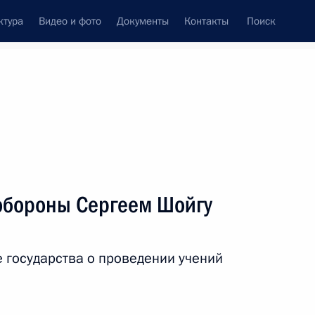
ктура
Видео и фото
Документы
Контакты
Поиск
венный Совет
Совет Безопасности
Комиссии и советы
леграммы
Сведения о Президенте
апрель, 2023
ть следующие материалы
обороны Сергеем Шойгу
ого топлива на АЭС «Аккую»
11
45м
 государства о проведении учений