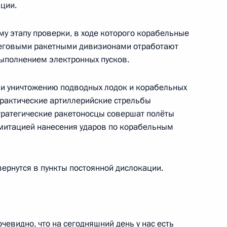
ции.
у этапу проверки, в ходе которого корабельные
 Совета Безопасности
2
реговыми ракетными дивизионами отработают
выполнением электронных пусков.
асть, Ново-Огарёво
у и уничтожению подводных лодок и корабельных
практические артиллерийские стрельбы
 принцем Саудовской Аравии
ратегические ракетоносцы совершат полёты
аудом
 имитацией нанесения ударов по корабельным
ернутся в пункты постоянной дислокации.
бернатора Красноярского
очевидно, что на сегодняшний день у нас есть