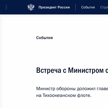
Президент России
События
Стру
Президент
Администрация
Государст
Новости
Стенограммы
Поездки
Те
События
Показа
Встреча с Министром 
Церемония по случаю завоза ядерн
Министр обороны доложил главе
27 апреля 2023 года, 17:15
Москва, Кремль
на Тихоокеанском флоте.