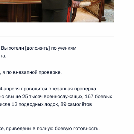
й области Василием
2
асть, Ново-Огарёво
 Вы хотели [доложить] по учениям
та.
ом Узбекистана Шавкатом
 я по внезапной проверке.
4 апреля проводится внезапная проверка
ено свыше 25 тысяч военнослужащих, 167 боевых
числе 12 подводных лодок, 89 самолётов
министром Армении Николом
ке, приведены в полную боевую готовность,