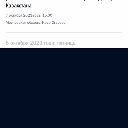
Казахстана
7 октября 2023 года, 15:00
Московская область, Ново-Огарёво
6 октября 2023 года, пятница
Президент России и Президент Узбекистана
сделали заявления для СМИ
6 октября 2023 года, 18:55
Москва, Кремль
Российско-узбекистанские переговоры
6 октября 2023 года, 18:20
Москва, Кремль