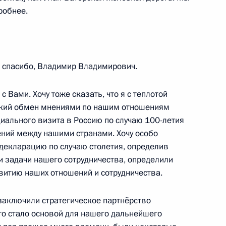
робнее.
глуном Сисулитом
2
спасибо, Владимир Владимирович.
с Вами. Хочу тоже сказать, что я с теплотой
окий обмен мнениями по нашим отношениям
хнагийн Хурэлсухом
2
циального визита в Россию по случаю 100-летия
ний между нашими странами. Хочу особо
 декларацию по случаю столетия, определив
и задачи нашего сотрудничества, определили
астников III Международного
витию наших отношений и сотрудничества.
12
 заключили стратегическое партнёрство
о стало основой для нашего дальнейшего