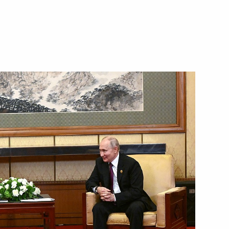
 профессиональному боксу
4
3м
ической культуры и спорта
:
20
не» и открытие спортивных
4
30м
портивная держава»
3
10м