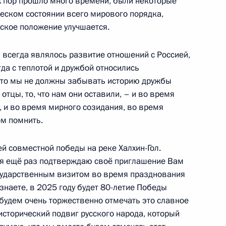
ех пор прошло много времени, были некоторые
ческом состоянии всего мирового порядка,
анда Сеттхой Тхависином
5
еское положение улучшается.
всегда являлось развитие отношений с Россией,
да с теплотой и дружбой относились
, что мы не должны забывать историю дружбы
грии Виктором Орбаном
5
 отцы, то, что нам они оставили, – и во время
, и во время мирного созидания, во время
м помнить.
й совместной победы на реке Халхин-Гол.
о Ван Тхыонгом
5
я ещё раз подтверждаю своё приглашение Вам
осударственным визитом во время празднования
 знаете, в 2025 году будет 80-летие Победы
 будем очень торжественно отмечать это славное
исторический подвиг русского народа, который
к