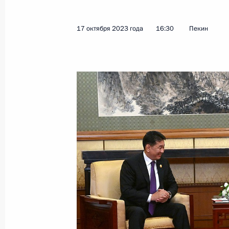
Встреча с участниками турнира по
19 октября 2023 года, 16:25
Пермь
17 октября 2023 года
16:30
Пекин
Заседание Совета по развитию физ
19 октября 2023 года, 16:05
Пермь
Осмотр презентаций «Спорт – стра
объектов в регионах России
19 октября 2023 года, 13:35
Пермь
Международный форум «Россия – с
19 октября 2023 года, 12:40
Пермь