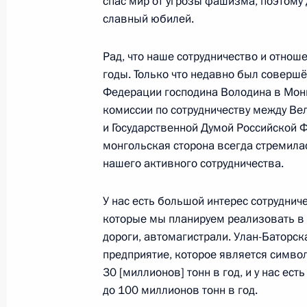
спас мир от угрозы фашизма, поэтому 
Телефонный разговор с Премьер-м
славный юбилей.
Биньямином Нетаньяху
Рад, что наше сотрудничество и отно
16 октября 2023 года, 20:05
годы. Только что недавно был соверш
Федерации господина Володина в Мон
комиссии по сотрудничеству между В
Телефонные разговоры с Президен
и Государственной Думой Российской Ф
Президентом Ирана Эбрахимом Раи
монгольская сторона всегда стремила
Махмудом Аббасом и Президентом 
нашего активного сотрудничества.
16 октября 2023 года, 18:20
У нас есть большой интерес сотруднич
которые мы планируем реализовать в
дороги, автомагистрали. Улан-Баторс
17–18 октября Владимир Путин по
предприятие, которое является символ
Республику для участия в мероприят
30 [миллионов] тонн в год, и у нас ес
Международного форума «Один пояс
до 100 миллионов тонн в год.
16 октября 2023 года, 17:00