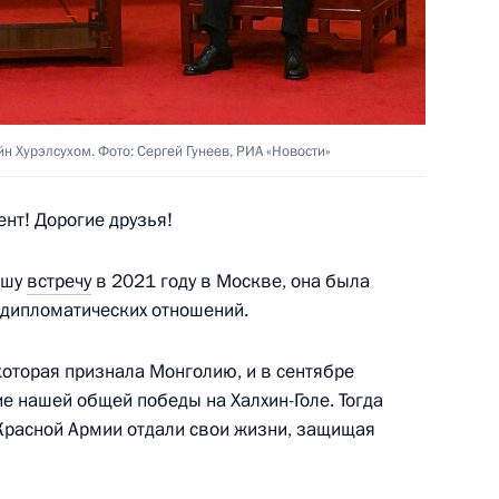
та в Китай
5
20м
н Хурэлсухом. Фото: Сергей Гунеев, РИА «Новости»
нт! Дорогие друзья!
ашу
встречу
в 2021 году в Москве, она была
4
 дипломатических отношений.
которая признала Монголию, и в сентябре
е нашей общей победы на Халхин-Голе. Тогда
один путь»
Красной Армии отдали свои жизни, защищая
9
11м