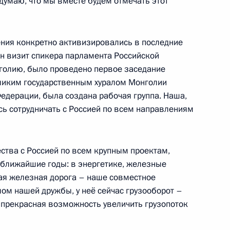
думаю, что мы вместе будем отмечать этот
инистром Израиля
шения конкретно активизировались в последние
ён визит спикера парламента Российской
голию, было проведено первое заседание
еликим государственным хуралом Монголии
том Сирии Башаром Асадом,
едерации, была создана рабочая группа. Наша,
си, Президентом Палестины
сь сотрудничать с Россией по всем направлениям
Египта Абдельфаттахом Сиси
ества с Россией по всем крупным проектам,
 ближайшие годы: в энергетике, железные
кая железная дорога – наше совместное
сетит Китайскую Народную
ом нашей дружбы, у неё сейчас грузооборот –
иях третьего
ть прекрасная возможность увеличить грузопоток
, один путь»