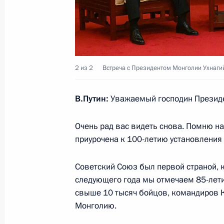
18 октября 2023 года, среда
Пресс-конференция по итогам визи
2 из 2
Встреча с Президентом Монголии Ухнагий
18 октября 2023 года, 13:05
Пекин
В.Путин:
Уважаемый господин Президе
Очень рад вас видеть снова. Помню н
Российско-китайские переговоры
приурочена к 100-летию установления
18 октября 2023 года, 09:55
Пекин
Советский Союз был первой страной, 
следующего года мы отмечаем 85-лети
Международный форум «Один пояс, 
свыше 10 тысяч бойцов, командиров 
Монголию.
18 октября 2023 года, 06:35
Пекин