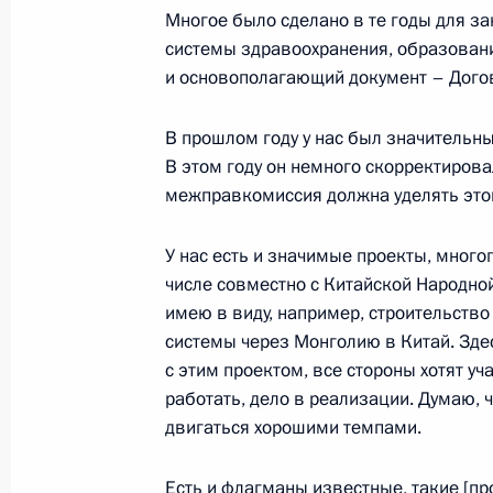
Многое было сделано в те годы для з
системы здравоохранения, образовани
17 октября 2023 года, вторник
и основополагающий документ – Догов
Неформальная встреча с Президен
В прошлом году у нас был значительны
и Президентом Узбекистана
В этом году он немного скорректировал
17 октября 2023 года, 20:30
Пекин
межправкомиссия должна уделять это
У нас есть и значимые проекты, много
Интервью телеканалу «Россия»
числе совместно с Китайской Народно
имею в виду, например, строительств
17 октября 2023 года, 20:00
Пекин
системы через Монголию в Китай. Зде
с этим проектом, все стороны хотят уча
работать, дело в реализации. Думаю, 
Встреча с исполняющим обязаннос
двигаться хорошими темпами.
Пакистана Анваром Какаром
Есть и флагманы известные, такие [пр
17 октября 2023 года, 18:35
Пекин