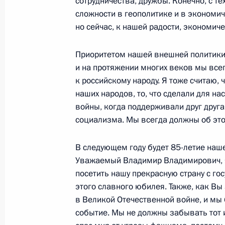
сотрудничества, дружбы. Конечно, с т
сложности в геополитике и в экономи
Встреча с Премьер-министром Таил
но сейчас, к нашей радости, экономич
17 октября 2023 года, 13:30
Пекин
Приоритетом нашей внешней политики 
и на протяжении многих веков мы всег
к российскому народу. Я тоже считаю
Встреча с Премьер-министром Вен
наших народов, то, что сделали для нас
17 октября 2023 года, 12:10
Пекин
войны, когда поддерживали друг друга
социализма. Мы всегда должны об это
В следующем году будет 85-летие наше
Встреча с Президентом Вьетнама В
Уважаемый Владимир Владимирович, 
17 октября 2023 года, 10:30
Пекин
посетить нашу прекрасную страну с г
этого славного юбилея. Также, как Вы
в Великой Отечественной войне, и мы
событие. Мы не должны забывать тот 
16 октября 2023 года, понедельни