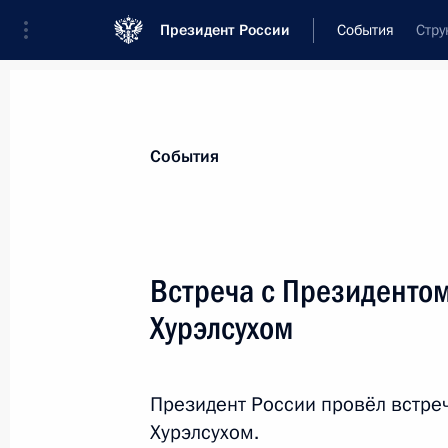
Президент России
События
Стру
Президент
Администрация
Государст
Новости
Стенограммы
Поездки
Те
События
Показа
Встреча с Президенто
Хурэлсухом
Встреча с губернатором Пермског
19 октября 2023 года, 17:15
Пермь
Президент России провёл встре
Хурэлсухом.