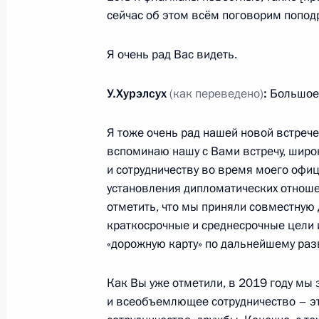
сейчас об этом всём поговорим попод
Я очень рад Вас видеть.
Встреча с Президентом Лаоса Тхон
17 октября 2023 года, 17:35
Пекин
У.Хурэлсух
(как переведено)
:
Большое 
Я тоже очень рад нашей новой встрече 
вспоминаю нашу с Вами встречу, шир
Встреча с Президентом Монголии У
и сотрудничеству во время моего офи
17 октября 2023 года, 16:30
Пекин
установления дипломатических отноше
отметить, что мы приняли совместную
краткосрочные и среднесрочные цели 
Церемония официальной встречи уч
«дорожную карту» по дальнейшему раз
форума «Один пояс, один путь»
Как Вы уже отметили, в 2019 году мы
17 октября 2023 года, 14:05
Пекин
и всеобъемлющее сотрудничество – эт