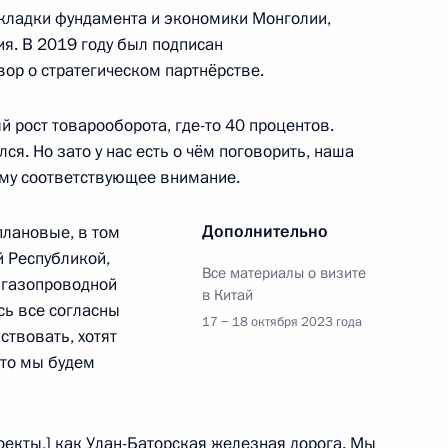
акладки фундамента и экономики Монголии,
я. В 2019 году был подписан
ор о стратегическом партнёрстве.
том Казахстана
й рост товарооборота, где-то 40 процентов.
ся. Но зато у нас есть о чём поговорить, наша
му соответствующее внимание.
Дополнительно
плановые, в том
й Республикой,
4м
Все материалы о визите
о газопроводной
в Китай
сь все согласны
17 − 18 октября 2023 года
ствовать, хотят
что мы будем
ти Премьер-министра
2
оекты,] как Улан-Баторская железная дорога. Мы