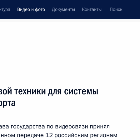
ктура
Видео и фото
Документы
Контакты
Поиск
си
ия, встречи
Встречи со СМИ
декабрь, 2023
ть следующие материалы
вой техники для системы
орта
Заявления для прессы
по итогам российско-
ава государства по видеосвязи принял
таджикистанских
ённом передаче 12 российским регионам