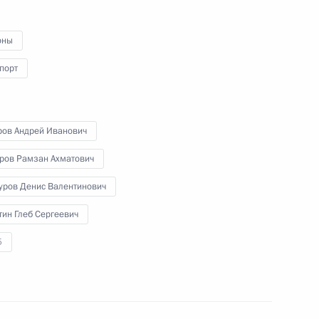
ядерного топлива на АЭС
«Руппур»
оны
порт
5 октября 2023 года
Видео, 22 мин.
ров Андрей Иванович
ров Рамзан Ахматович
уров Денис Валентинович
ин Глеб Сергеевич
5