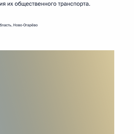
переговоров
ия их общественного транспорта.
21 ноября 2023 года
Видео, 26 мин.
бласть, Ново-Огарёво
Встреча с представителями
избирательных комиссий