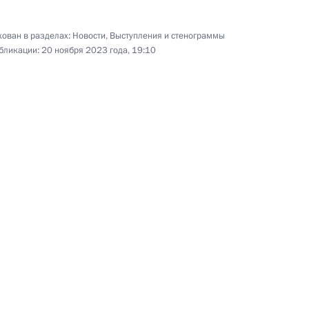
Церемония вручения
государственных наград
ован в разделах:
Новости
,
Выступления и стенограммы
бликации:
20 ноября 2023 года, 19:10
2 августа 2023 года
Видео, 58 мин.