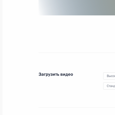
общественного транспорта
20 ноября 2023 года
Видео, 43 мин.
Загрузить видео
Высо
Станд
Церемония по случаю начала