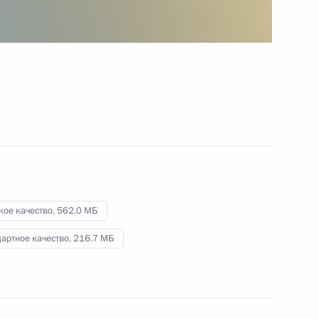
России
15 ноября 2023 года
Видео, 31 мин.
кое качество,
562.0 МБ
артное качество,
216.7 МБ
Церемония по случаю завоза