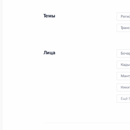
поставок российского газа
в Узбекистан через территорию
Казахстана
Темы
Реги
Транс
7 октября 2023 года
Видео, 19 мин.
Лица
Боча
Кады
Мант
Никит
Ещё 