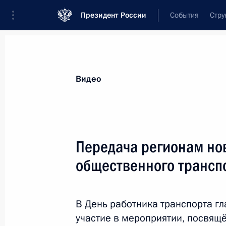
Президент России
События
Стру
Видеозаписи
Фотографии
Аудиозапи
Все материалы
Выступления
Совещан
Видео
Показа
Передача регионам но
общественного трансп
Вручение Международной
премии #МыВместе
В День работника транспорта гл
участие в мероприятии, посвящ