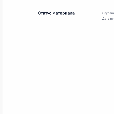
Совещание с членами
Правительства
Статус материала
Опублик
Дата пу
2 августа 2023 года
Видео, 44 мин.