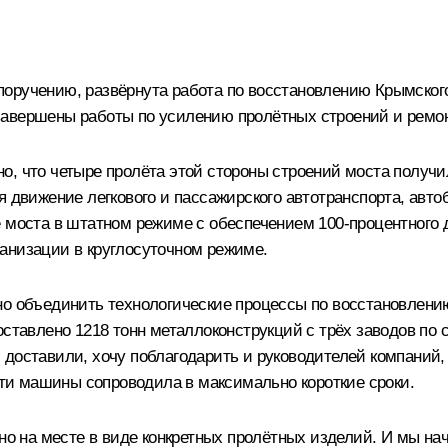
поручению, развёрнута работа по восстановлению Крымског
завершены работы по усилению пролётных строений и ремон
но, что четыре пролёта этой стороны строений моста полу
я движение легкового и пассажирского автотранспорта, авто
е моста в штатном режиме с обеспечением 100-процентного
анизации в круглосуточном режиме.
но объединить технологические процессы по восстановлени
ставлено 1218 тонн металлоконструкций с трёх заводов по ст
 доставили, хочу поблагодарить и руководителей компаний,
 эти машины сопроводила в максимально короткие сроки.
ано на месте в виде конкретных пролётных изделий. И мы на