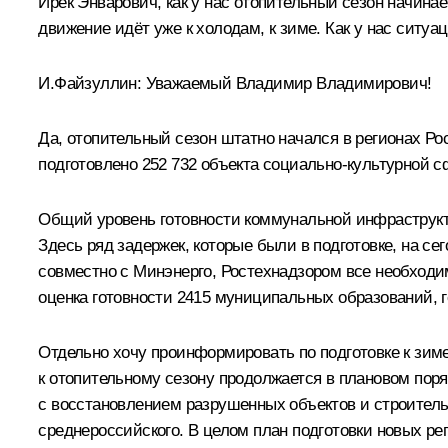
Ирек Энварович, как у нас отопительный сезон начинае
движение идёт уже к холодам, к зиме. Как у нас ситуа
И.Файзуллин
:
Уважаемый Владимир Владимирович!
Да, отопительный сезон штатно начался в регионах Р
подготовлено 252 732 объекта социально-культурной сф
Общий уровень готовности коммунальной инфраструктур
Здесь ряд задержек, которые были в подготовке, на 
совместно с Минэнерго, Ростехнадзором все необходи
оценка готовности 2415 муниципальных образований, го
Отдельно хочу проинформировать по подготовке к зиме
к отопительному сезону продолжается в плановом поряд
с восстановлением разрушенных объектов и строитель
среднероссийского. В целом план подготовки новых ре