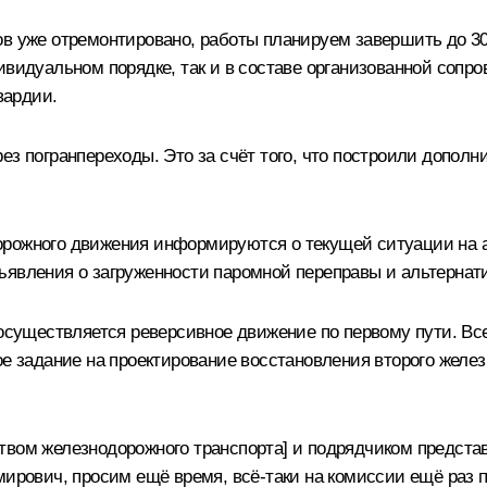
ов уже отремонтировано, работы планируем завершить до 30
ивидуальном порядке, так и в составе организованной сопр
вардии.
ез погранпереходы. Это за счёт того, что построили допол
орожного движения информируются о текущей ситуации на а
ъявления о загруженности паромной переправы и альтерна
 осуществляется реверсивное движение по первому пути. Вс
ое задание на проектирование восстановления второго желез
твом железнодорожного транспорта] и подрядчиком представ
мирович, просим ещё время, всё-таки на комиссии ещё раз п