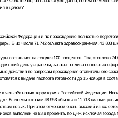
тся? Собственно, он начался уже давно, но тем не менее се
ция в целом?
оссийской Федерации и по прохождению полностью подготовл
еры. В их числе 71 742 объекта здравоохранения, 43 803 шк
ы составляет на сегодня 100 процентов. Подготовлено 74 0
сегодняшний день устранены, запасы топлива полностью сф
мые действия по вопросам прохождения отопительного сезо
товятся к выдаче паспорта готовности до 15 ноября в соотв
 в четырёх новых территориях Российской Федерации. Несмо
ке. Всего мы готовим 48 953 объекта и 11 713 километров и
ством новых. При этом отмечаем очень высокий износ сетей
гионов выполнен на 93,8 процента, по ДНР, исключая города