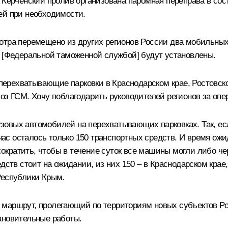
з Керченский пролив организована паромная переправа в со
ей при необходимости.
отра перемещено из других регионов России два мобильны
С [Федеральной таможенной службой] будут установлены.
ерехватывающие парковки в Краснодарском крае, Ростовск
оз ГСМ. Хочу поблагодарить руководителей регионов за опе
овых автомобилей на перехватывающих парковках. Так, если
 нас осталось только 150 транспортных средств. И время ожи
 сократить, чтобы в течение суток все машины могли либо че
дств стоит на ожидании, из них 150 – в Краснодарском крае
Республики Крым.
 маршрут, пролегающий по территориям новых субъектов Ро
ановительные работы.