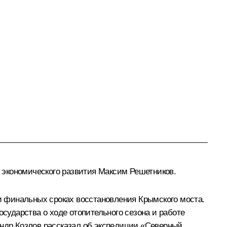
 экономического развития
Максим Решетников
.
и финальных сроках восстановления Крымского моста.
сударства о ходе отопительного сезона и работе
ндр Козлов
рассказал об экспедиции «Северный