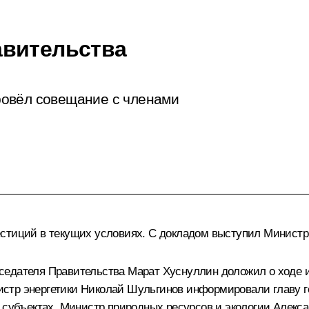
авительства
ровёл совещание с членами
естиций в текущих условиях. С докладом выступил Министр
дседателя Правительства
Марат Хуснуллин
доложил о ходе 
стр энергетики
Николай Шульгинов
информировали главу го
х субъектах. Министр природных ресурсов и экологии
Алекса