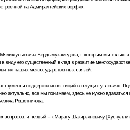
остроенной на Адмиралтейских верфях.
 Мяликгулыевича Бердымухамедова
, с которым мы только 
ея в виду его существенный вклад в развитие межгосударст
азвития наших межгосударственных связей.
инструменты поддержки инвестиций в текущих условиях. По
нно актуально, все мы понимаем, здесь не нужно вдаваться 
ьевича Решетникова.
их вопросов, и первый – к Марату Шакирзяновичу [Хуснулли