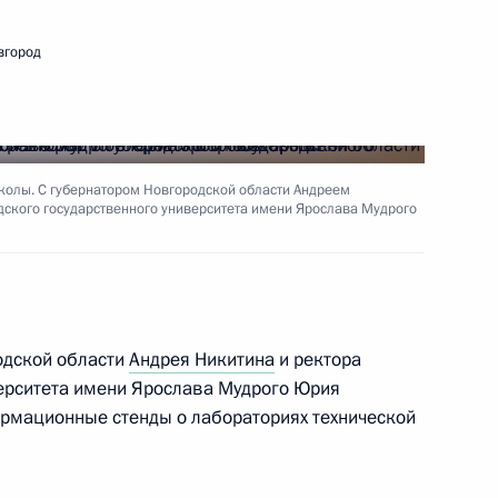
вгород
ом переходного периода Мали
олы. С губернатором Новгородской области Андреем
дского государственного университета имени Ярослава Мудрого
ьгой Любимовой
3
одской области
Андрея Никитина
и ректора
ерситета имени Ярослава Мудрого Юрия
рмационные стенды о лабораториях технической
утных войск России