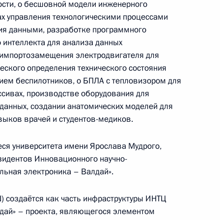
ности, о бесшовной модели инженерного
ах управления технологическими процессами
ия данными, разработке программного
о интеллекта для анализа данных
х импортозамещения электродвигателя для
еского определения технического состояния
ахрейна Хамадом Бен Исой
ием беспилотников, о БПЛА с тепловизором для
ссивах, производстве оборудования для
 данных, создании анатомических моделей для
выков врачей и студентов-медиков.
еся университета имени Ярослава Мудрого,
сте навсегда»
7
9м
зидентов Инновационного научно-
льная электроника – Валдай».
) создаётся как часть инфраструктуры ИНТЦ
дай» – проекта, являющегося элементом
ДНР, ЛНР, Запорожской
10
43м