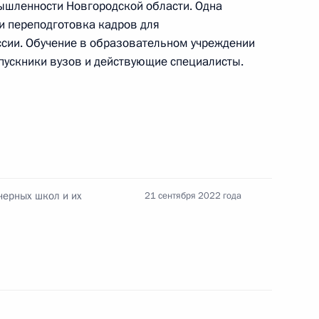
ышленности Новгородской области. Одна
ссии
и переподготовка кадров для
ль
ссии. Обучение в образовательном учреждении
ыпускники вузов и действующие специалисты.
ом Турции Реджепом Тайипом
нерных школ и их
21 сентября 2022 года
 Совета Безопасности
3
4м
ль