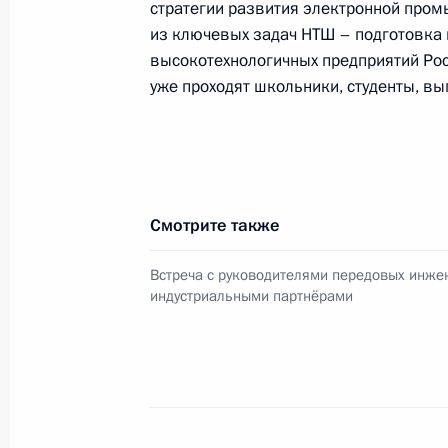
стратегии развития электронной пром
и Херсонской областей в состав Ро
из ключевых задач НТШ – подготовка 
30 сентября 2022 года, 16:00
Москва, Крем
высокотехнологичных предприятий Ро
уже проходят школьники, студенты, в
29 сентября 2022 года, четверг
Телефонный разговор с Президент
Эрдоганом
Смотрите также
29 сентября 2022 года, 20:40
Встреча с руководителями передовых инже
индустриальными партнёрами
Совещание с постоянными членами
29 сентября 2022 года, 20:20
Москва, Крем