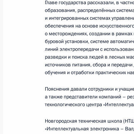
Главе государства рассказали, в част
1 октября 2022 года, 08:50
образования, распределённых систем
и интегрированных системах управлен
обеспечения на основе искусственног
о месторождениях, создании в рамка
30 сентября 2022 года, пятница
буровой установки, системе автоматич
Телефонный разговор с Королём Б
линий электропередачи с использован
Аль Халифой
разведки и поиска людей в лесных ма
источников питания, сбора и передачи
30 сентября 2022 года, 21:35
обучения и отработки практических на
Пояснения давали сотрудники и учащи
Митинг-концерт «Выбор людей. Вме
а также представители компаний – ре
технологического центра «Интеллектуа
30 сентября 2022 года, 19:15
Москва
Новгородская техническая школа (НТШ
«Интеллектуальная электроника – Вал
Подписание договоров о принятии 