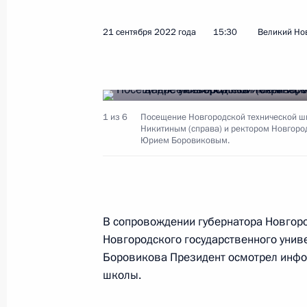
21 сентября 2022 года
15:30
Великий Но
Телефонный разговор с Президент
Ассими Гойтой
4 октября 2022 года, 13:00
1 из 6
Посещение Новгородской технической шк
Никитиным (справа) и ректором Новгоро
Юрием Боровиковым.
3 октября 2022 года, понедельник
Встреча с Министром культуры Ол
3 октября 2022 года, 13:40
Москва, Кремль
В сопровождении губернатора Новгор
Новгородского государственного унив
Боровикова Президент осмотрел инфо
1 октября 2022 года, суббота
школы.
Личному составу и ветеранам Сухоп