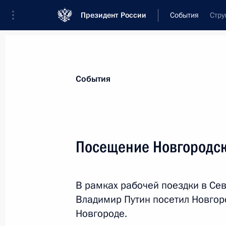
Президент России
События
Стру
Президент
Администрация
Государст
Новости
Стенограммы
Поездки
Те
События
Показа
Посещение Новгородск
4 октября 2022 года, вторник
В рамках рабочей поездки в Се
Встреча с губернатором Ивановско
Владимир Путин посетил Новгор
Воскресенским
Новгороде.
4 октября 2022 года, 14:40
Москва, Кремль