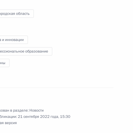
 безопасности и спецслужб
3
7м
ородская область
ль
а и инновации
ессиональное образование
оны
ской области Андреем
4
ль
ован в разделе:
Новости
бликации:
21 сентября 2022 года, 15:30
х работ
ая версия
5
33м