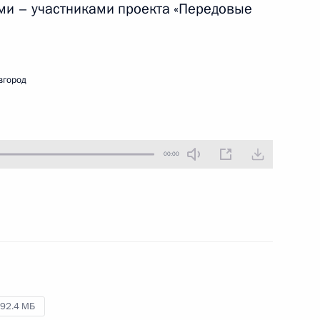
ми – участниками проекта «Передовые
10 октября 2022 года
Аудио, 15 мин.
Президент в режиме
видеоконференции провёл
вгород
встречу с 15 избранными
высшими должностными лицами
субъектов Российской Федерации.
00:00
Совещание
по экономическим вопросам
6 октября 2022 года
Аудио, 4 мин.
92.4 МБ
Владимир Путин в режиме