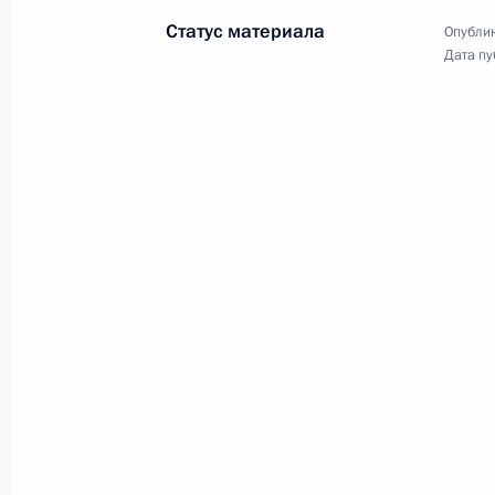
индустриальными партнёрами –
Статус материала
Опублик
участниками проекта «Передовые
Дата пу
инженерные школы».
Совещание
по экономическим вопросам
19 сентября 2022 года
Аудио, 2 мин.