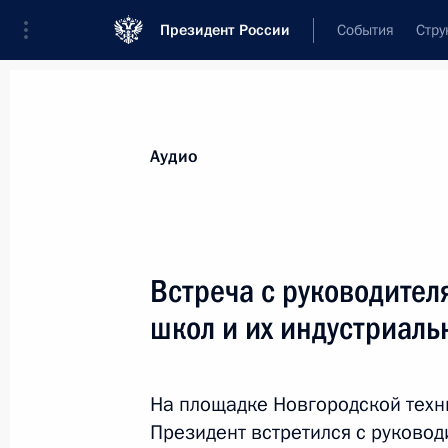
Президент России
События
Стру
Видеозаписи
Фотографии
Аудиозапи
Все материалы
Выступления
Совещан
Аудио
Показа
Встреча с руководите
школ и их индустриал
Cовещание с постоянными
членами Совета
На площадке Новгородской техн
Безопасности
Президент встретился с руково