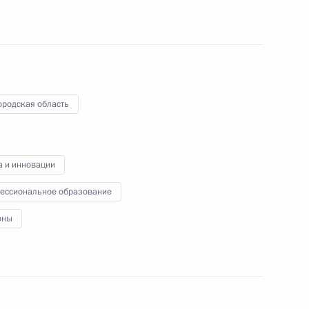
видеоконференции провёл
совещание по экономическим
вопросам.
ородская область
Встреча с руководителями
предприятий ОПК
а и инновации
ессиональное образование
20 сентября 2022 года
Аудио, 7 мин.
оны
В Кремле Президент встретился
с руководителями предприятий
оборонно-промышленного
комплекса. Обсуждались
принимаемые в отрасли меры