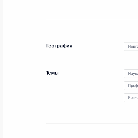
неформальная встреча
руководителей государств –
участников Содружества
Независимых Государств.
География
Новг
Встреча с руководителями
передовых инженерных школ и их
индустриальными партнёрами
Темы
Наук
Проф
21 сентября 2022 года
Аудио, 2 ч.
Реги
На площадке Новгородской
технической школы в Великом
Новгороде Президент встретился
с руководителями передовых
инженерных школ и их