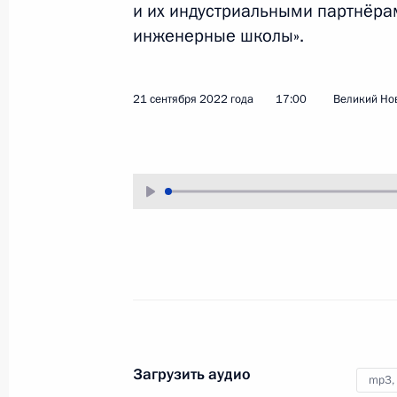
и их индустриальными партнёра
10 октября 2022 года
Аудио, 4 мин.
инженерные школы».
Глава государства в режиме
видеоконференции провёл
21 сентября 2022 года
17:00
Великий Но
оперативное совещание
с постоянными членами Совета
Безопасности.
Неформальная встреча глав
государств СНГ
7 октября 2022 года
Аудио, 5 мин.
Загрузить аудио
mp3,
В Санкт-Петербурге состоялась