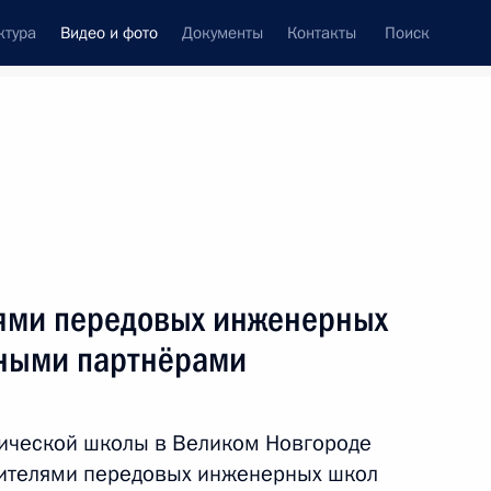
ктура
Видео и фото
Документы
Контакты
Поиск
си
ия, встречи
Встречи со СМИ
октябрь, 2022
ть следующие материалы
лями передовых инженерных
ьными партнёрами
Встреча с избранными
главами регионов
ической школы в Великом Новгороде
дителями передовых инженерных школ