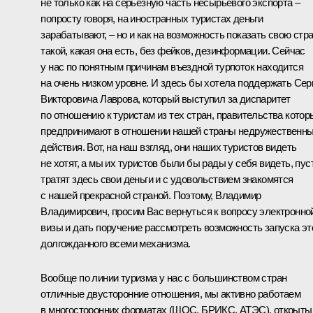
не только как на серьёзную часть несырьевого экспорта –
попросту говоря, на иностранных туристах деньги
зарабатывают, – но и как на возможность показать свою стр
такой, какая она есть, без фейков, дезинформации. Сейчас
у нас по понятным причинам въездной турпоток находится
на очень низком уровне. И здесь бы хотела поддержать Сер
Викторовича Лаврова, который выступил за диспаритет
по отношению к туристам из тех стран, правительства котор
предпринимают в отношении нашей страны недружественн
действия. Вот, на наш взгляд, они наших туристов видеть
не хотят, а мы их туристов были бы рады у себя видеть, пус
тратят здесь свои деньги и с удовольствием знакомятся
с нашей прекрасной страной. Поэтому, Владимир
Владимирович, просим Вас вернуться к вопросу электронно
визы и дать поручение рассмотреть возможность запуска эт
долгожданного всеми механизма.
Вообще по линии туризма у нас с большинством стран
отличные двусторонние отношения, мы активно работаем
в многосторонних форматах (ШОС, БРИКС, АТЭС), открыты