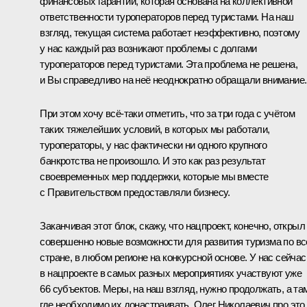
финансовых гарантий, которая основана на коллективной
ответственности туроператоров перед туристами. На наш
взгляд, текущая система работает неэффективно, поэтому
у нас каждый раз возникают проблемы с долгами
туроператоров перед туристами. Эта проблема не решена,
и Вы справедливо на неё неоднократно обращали внимание.
При этом хочу всё-таки отметить, что за три года с учётом
таких тяжелейших условий, в которых мы работали,
туроператоры, у нас фактически ни одного крупного
банкротства не произошло. И это как раз результат
своевременных мер поддержки, которые мы вместе
с Правительством предоставляли бизнесу.
Заканчивая этот блок, скажу, что нацпроект, конечно, открыл
совершенно новые возможности для развития туризма по вс
стране, в любом регионе на конкурсной основе. У нас сейчас
в нацпроекте в самых разных мероприятиях участвуют уже
66 субъектов. Меры, на наш взгляд, нужно продолжать, а та
где необходимо их донастраивать, Олег Николаевич про это