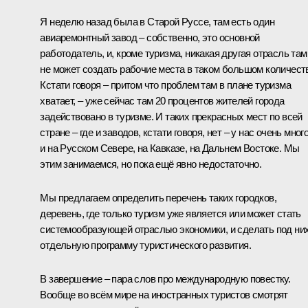
Я неделю назад была в Старой Руссе, там есть один
авиаремонтный завод – собственно, это основной
работодатель, и, кроме туризма, никакая другая отрасль там
не может создать рабочие места в таком большом количест
Кстати говоря – притом что проблем там в плане туризма
хватает, – уже сейчас там 20 процентов жителей города
задействовано в туризме. И таких прекрасных мест по всей
стране – где и заводов, кстати говоря, нет – у нас очень много
и на Русском Севере, на Кавказе, на Дальнем Востоке. Мы
этим занимаемся, но пока ещё явно недостаточно.
Мы предлагаем определить перечень таких городков,
деревень, где только туризм уже является или может стать
системообразующей отраслью экономики, и сделать под ни
отдельную программу туристического развития.
В завершение – пара слов про международную повестку.
Вообще во всём мире на иностранных туристов смотрят