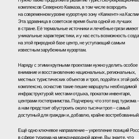
комплексов Северного Кавказа, в том числе возродить
на современном уровне курортную зону «Каякент» на Каспии
Эта здравница в советское время была одной из лучших
в стране. Её термальные источники и лечебные грязи имеют
уникальные характеристики, и у нас есть возможность созд
на этой природной базе центр, не уступающий самым
известным зарубежным курортам.
Наряду с этими крупными проектами нужно уделить особое
внимание и восстановлению национальных, региональных,
местных туристических объектов и троп, подойти к этой раб
комплексно, оснастив такие пешие маршруты необходимой
инфраструктурой: местами отдыха, прокатом инвентаря,
центрами гостеприимства. Подчеркну, что этот вид туризма 
а нам предстоит обустроить около тысячи троп – самый
доступный для граждан и, добавлю, крайне востребованный
Ещё одно ключевое направление – укрепление позиций Рос
в сфере туризма на международной арене. Вы знаете, что