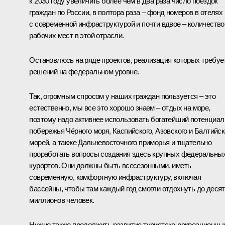
к 2030 году увеличить более чем в два раза число поездок
граждан по России, в полтора раза – фонд номеров в отелях
с современной инфраструктурой и почти вдвое – количество
рабочих мест в этой отрасли.
Остановлюсь на ряде проектов, реализация которых требуе
решений на федеральном уровне.
Так, огромным спросом у наших граждан пользуется – это
естественно, мы все это хорошо знаем – отдых на море,
поэтому надо активнее использовать богатейший потенциал
побережья Чёрного моря, Каспийского, Азовского и Балтийск
морей, а также Дальневосточного приморья и тщательно
проработать вопросы создания здесь крупных федеральны
курортов. Они должны быть всесезонными, иметь
современную, комфортную инфраструктуру, включая
бассейны, чтобы там каждый год смогли отдохнуть до деся
миллионов человек.
Нужно также продолжить развитие туристско-рекреационны