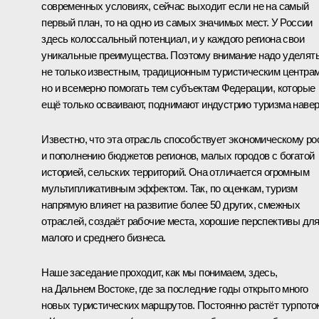
современных условиях, сейчас выходит если не на самый
первый план, то на одно из самых значимых мест. У России
здесь колоссальный потенциал, и у каждого региона свои
уникальные преимущества. Поэтому внимание надо уделят
не только известным, традиционным туристическим центрам
но и всемерно помогать тем субъектам Федерации, которые
ещё только осваивают, поднимают индустрию туризма навер
Известно, что эта отрасль способствует экономическому ро
и пополнению бюджетов регионов, малых городов с богатой
историей, сельских территорий. Она отличается огромным
мультипликативным эффектом. Так, по оценкам, туризм
напрямую влияет на развитие более 50 других, смежных
отраслей, создаёт рабочие места, хорошие перспективы дл
малого и среднего бизнеса.
Наше заседание проходит, как мы понимаем, здесь,
на Дальнем Востоке, где за последние годы открыто много
новых туристических маршрутов. Постоянно растёт турпото