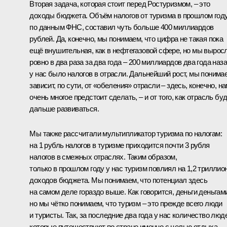
Вторая задача, которая стоит перед Ростуризмом, – это
доходы бюджета. Объём налогов от туризма в прошлом году
по данным ФНС, составил чуть больше 400 миллиардов
рублей. Да, конечно, мы понимаем, что цифра не такая пока
ещё внушительная, как в нефтегазовой сфере, но мы вырос
ровно в два раза за два года – 200 миллиардов два года наз
у нас было налогов в отрасли. Дальнейший рост, мы понима
зависит, по сути, от «обеления» отрасли – здесь, конечно, н
очень многое предстоит сделать, – и от того, как отрасль бу
дальше развиваться.
Мы также рассчитали мультипликатор туризма по налогам:
на 1 рубль налогов в туризме приходится почти 3 рубля
налогов в смежных отраслях. Таким образом,
только в прошлом году у нас туризм повлиял на 1,2 триллио
доходов бюджета. Мы понимаем, что потенциал здесь
на самом деле гораздо выше. Как говорится, деньги деньгам
но мы чётко понимаем, что туризм – это прежде всего люди
и туристы. Так, за последние два года у нас количество люд
которые путешествуют по стране именно с целью отдыха