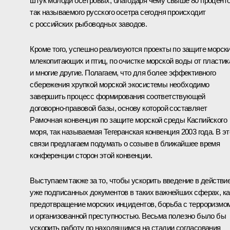
штук молоди осетровых, благодаря чему свыше 80 процент
так называемого русского осетра сегодня происходит
с российских рыбоводных заводов.
Кроме того, успешно реализуются проекты по защите морск
млекопитающих и птиц, по очистке морской воды от пластик
и многие другие. Полагаем, что для более эффективного
сбережения хрупкой морской экосистемы необходимо
завершить процесс формирования соответствующей
договорно-правовой базы, основу которой составляет
Рамочная конвенция по защите морской среды Каспийского
моря, так называемая Тегеранская конвенция 2003 года. В эт
связи предлагаем подумать о созыве в ближайшее время
конференции сторон этой конвенции.
Выступаем также за то, чтобы ускорить введение в действи
уже подписанных документов в таких важнейших сферах, ка
предотвращение морских инцидентов, борьба с терроризмо
и организованной преступностью. Весьма полезно было бы
ускорить работу по находящимся на стадии согласования