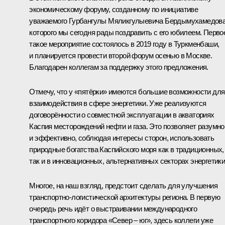
экономическому форуму, созданному по инициативе
уважаемого Гурбангулы Мяликгулыевича Бердымухамедова
которого мы сегодня рады поздравить с его юбилеем. Перво
такое мероприятие состоялось в 2019 году в Туркменбаши,
и планируется провести второй форум осенью в Москве.
Благодарен коллегам за поддержку этого предложения.
Отмечу, что у «пятёрки» имеются большие возможности для
взаимодействия в сфере энергетики. Уже реализуются
договорённости о совместной эксплуатации в акваториях
Каспия месторождений нефти и газа. Это позволяет разумно
и эффективно, соблюдая интересы сторон, использовать
природные богатства Каспийского моря как в традиционных,
так и в инновационных, альтернативных секторах энергетики
Многое, на наш взгляд, предстоит сделать для улучшения
транспортно-логистической архитектуры региона. В первую
очередь речь идёт о выстраивании международного
транспортного коридора «Север – юг», здесь коллеги уже