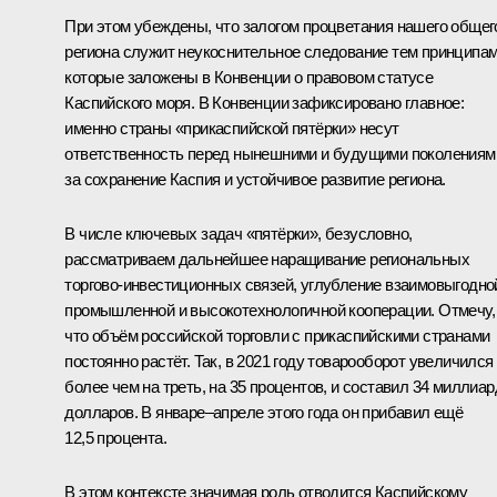
При этом убеждены, что залогом процветания нашего общег
региона служит неукоснительное следование тем принципам
которые заложены в Конвенции о правовом статусе
Каспийского моря. В Конвенции зафиксировано главное:
именно страны «прикаспийской пятёрки» несут
ответственность перед нынешними и будущими поколениям
за сохранение Каспия и устойчивое развитие региона.
В числе ключевых задач «пятёрки», безусловно,
рассматриваем дальнейшее наращивание региональных
торгово-инвестиционных связей, углубление взаимовыгодно
промышленной и высокотехнологичной кооперации. Отмечу,
что объём российской торговли с прикаспийскими странами
постоянно растёт. Так, в 2021 году товарооборот увеличился
более чем на треть, на 35 процентов, и составил 34 миллиар
долларов. В январе–апреле этого года он прибавил ещё
12,5 процента.
В этом контексте значимая роль отводится Каспийскому