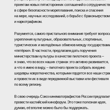
проектам новых пятисторонних соглашений о сотрудничеств
в сфере безопасности мореплавания, поиска и спасения
на море, научных исследований, о борьбе с браконьерством
и наркотрафиком.
Разумеется, самого пристального внимания требуют вопрос
укрепления культурных, образовательных, спортивных,
туристических и молодёжных обменов между государствам
«пятёрки». В частности, предлагаем дать поручения
министерствам культуры в качестве пилотного проекта –
я знаю, что во всех наших странах это активно развивается,
а что я имею в виду, – пилотного проекта собрать воедино
шедевры ковроткачества, которыми гордятся все наши стра
и провести их в виде передвижной выставки или фестиваля
по всему региону.
В свою очередь Союз кинематографистов России предлагае
провести каспийский кинофорум. Это тоже полезная идея,
думаю, её вполне можно было бы поддержать.