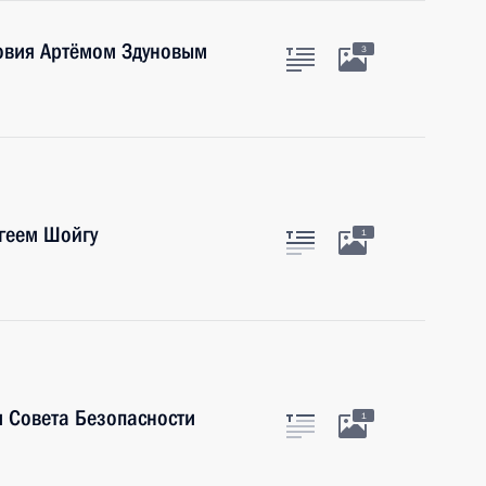
довия Артёмом Здуновым
3
геем Шойгу
1
 Совета Безопасности
1