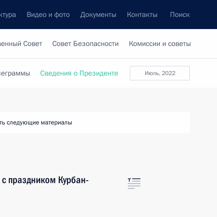
ктура
Видео и фото
Документы
Контакты
Поиск
венный Совет
Совет Безопасности
Комиссии и советы
леграммы
Сведения о Президенте
июль, 2022
ть следующие материалы
 с праздником Курбан-