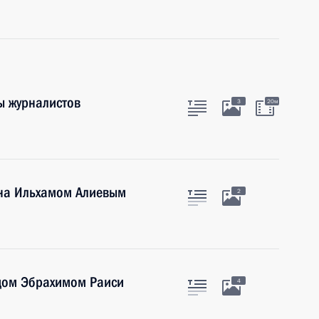
ы журналистов
3
20м
ана Ильхамом Алиевым
2
дом Эбрахимом Раиси
4