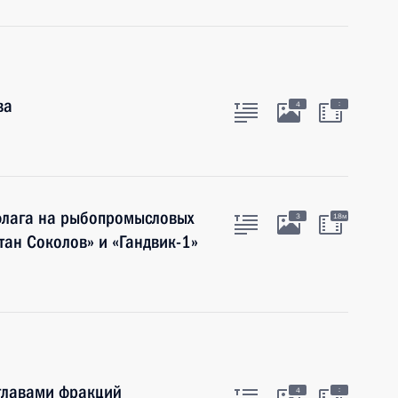
ва
:
4
флага на рыбопромысловых
3
18м
тан Соколов» и «Гандвик-1»
 главами фракций
:
4