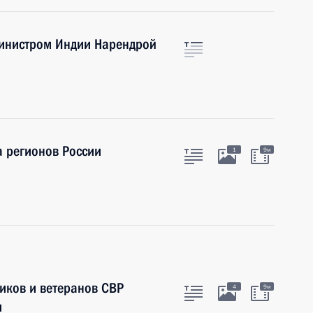
министром Индии Нарендрой
а регионов России
1
9м
иков и ветеранов СВР
4
9м
и