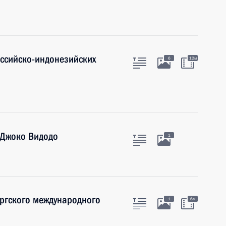
оссийско-индонезийских
6
12м
 Джоко Видодо
1
ургского международного
1
6м