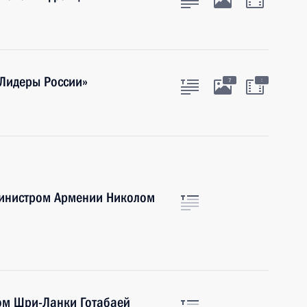
«Лидеры России»
:
7
министром Армении Николом
ом Шри-Ланки Готабаей