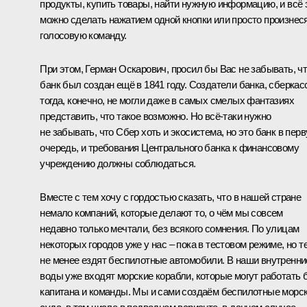
продукты, купить товары, найти нужную информацию, и всё 
можно сделать нажатием одной кнопки или просто произнес
голосовую команду.
При этом, Герман Оскарович, просил бы Вас не забывать, ч
банк был создан ещё в 1841 году. Создатели банка, сберкас
тогда, конечно, не могли даже в самых смелых фантазиях
представить, что такое возможно. Но всё-таки нужно
не забывать, что Сбер хоть и экосистема, но это банк в пер
очередь, и требования Центрального банка к финансовому
учреждению должны соблюдаться.
Вместе с тем хочу с гордостью сказать, что в нашей стране
немало компаний, которые делают то, о чём мы совсем
недавно только мечтали, без всякого сомнения. По улицам
некоторых городов уже у нас – пока в тестовом режиме, но т
не менее ездят беспилотные автомобили. В наши внутренни
воды уже входят морские корабли, которые могут работать 
капитана и команды. Мы и сами создаём беспилотные морс