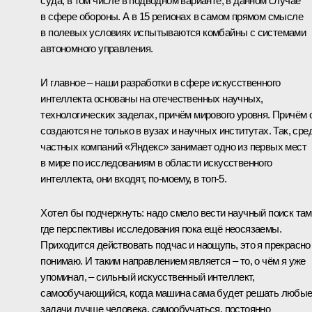
суда, в том числе в подводном варианте, в данном случае
в сфере обороны. А в 15 регионах в самом прямом смысле
в полевых условиях испытываются комбайны с системами
автономного управления.
И главное – наши разработки в сфере искусственного
интеллекта основаны на отечественных научных,
технологических заделах, причём мирового уровня. Причём 
создаются не только в вузах и научных институтах. Так, сре
частных компаний «Яндекс» занимает одно из первых мест
в мире по исследованиям в области искусственного
интеллекта, они входят, по-моему, в топ-5.
Хотел бы подчеркнуть: надо смело вести научный поиск там
где перспективы исследования пока ещё неосязаемы.
Приходится действовать подчас и наощупь, это я прекрасно
понимаю. И таким направлением является – то, о чём я уже
упоминал, – сильный искусственный интеллект,
самообучающийся, когда машина сама будет решать любы
задачи лучше человека, самообучаться, постоянно