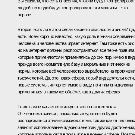
Вы сказали, что есть опасения, что они будут контролирова
людей, но люди будут контролировать эти машины – это
первое.
Второе: есть ли в этой связи какие-то опасности и риски? Да,
есть. Всем хорошо известно, какую роль в жизни современн
человека и человечества играет интернет. Там тоже есть рис
но на интернет должны распространяться все те же правила
которые применяются и применялись до сих пор, имею в ви
прежде всего нормативную базу и моральные и этические
нормы, которые всё человечество выработало на протяжен
тысячелетий. Да, это новая сфера, новый вид деятельности,
новые системы, интернет имею в виду, но и там они должны
применяться в таком же объёме, как в других сферах.
То же самое касается и искусственного интеллекта.
От человека зависит, насколько аккуратно он будет
распоряжаться этими возможностями. Так же как от человек
зависит использование ядерной энергии, других достижений
которые используются в том числе в военной сфере. Поэто