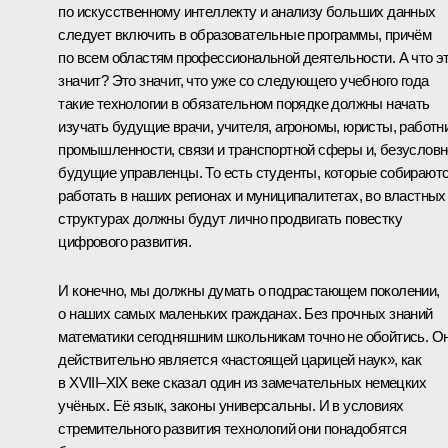
по искусственному интеллекту и анализу больших данных
следует включить в образовательные программы, причём
по всем областям профессиональной деятельности. А что э
значит? Это значит, что уже со следующего учебного года
такие технологии в обязательном порядке должны начать
изучать будущие врачи, учителя, агрономы, юристы, работн
промышленности, связи и транспортной сферы и, безусловн
будущие управленцы. То есть студенты, которые собирают
работать в наших регионах и муниципалитетах, во властных
структурах должны будут лично продвигать повестку
цифрового развития.
И конечно, мы должны думать о подрастающем поколении,
о наших самых маленьких гражданах. Без прочных знаний
математики сегодняшним школьникам точно не обойтись. О
действительно является «настоящей царицей наук», как
в XVIII–XIX веке сказал один из замечательных немецких
учёных. Её язык, законы универсальны. И в условиях
стремительного развития технологий они понадобятся