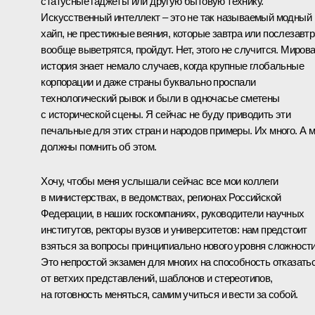
статусные гаджеты или другую бытовую технику.
Искусственный интеллект – это не так называемый модный
хайп, не престижные веяния, которые завтра или послезавтр
вообще выветрятся, пройдут. Нет, этого не случится. Миров
история знает немало случаев, когда крупные глобальные
корпорации и даже страны буквально проспали
технологический рывок и были в одночасье сметены
с исторической сцены. Я сейчас не буду приводить эти
печальные для этих стран и народов примеры. Их много. А 
должны помнить об этом.
Хочу, чтобы меня услышали сейчас все мои коллеги
в министерствах, в ведомствах, регионах Российской
Федерации, в наших госкомпаниях, руководители научных
институтов, ректоры вузов и университетов: нам предстоит
взяться за вопросы принципиально нового уровня сложности
Это непростой экзамен для многих на способность отказать
от ветхих представлений, шаблонов и стереотипов,
на готовность меняться, самим учиться и вести за собой.