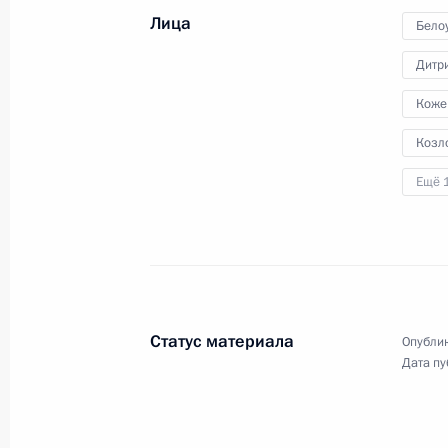
Лица
Бело
28 августа 2018 года
Аудио, 4 мин.
Дитр
В ходе рабочей поездки
в Сибирский федеральный округ
Коже
Владимир Путин прибыл в Омск,
Козл
где проведёт совещание
по социально-экономическим
Ещё 
вопросам.
Статус материала
Опублик
Посещение угольного
Дата пу
разреза «Черниговец»