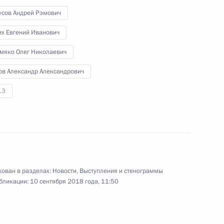
усов Андрей Рэмович
28 августа 2018 года
Аудио, 16 мин.
их Евгений Иванович
мяко Олег Николаевич
ов Александр Александрович
13
ован в разделах:
Новости
,
Выступления и стенограммы
Встреча с представителями
бликации:
10 сентября 2018 года, 11:50
поискового движения России
и ветеранами Великой
Отечественной войны