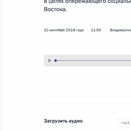
в целях опережающего социаль
Востока.
10 сентября 2018 года
Аудио, 2 ч.
10 сентября 2018 года
11:50
Владивосто
Встреча с победителями
международных олимпиад 2017–
2018 учебного года и их
Загрузить аудио
наставниками
mp3,