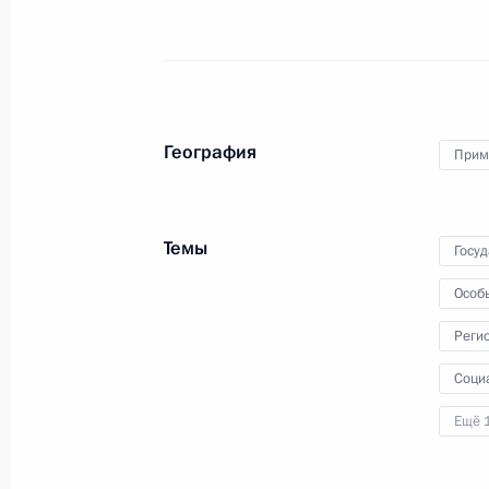
1 сентября 2018 года
Аудио, 50 мин.
География
Прим
Темы
Госу
Особ
Реги
Соци
Президент прибыл в Омск
Ещё 