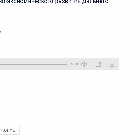
но-экономического развития Дальнего
1 сентября 2018 года
Аудио, 4 мин.
В ходе посещения
образовательного центра «Сириус»
к
Владимир Путин провёл заседание
попечительского совета фонда
«Талант и успех».
00:00
Совещание по социально-
экономическим вопросам
78.4 МБ