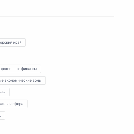
28 августа 2018 года
Аудио, 5 мин.
В рамках рабочей поездки
в Сибирский федеральный округ
Владимир Путин посетил Омск, где
провёл совещание по социально-
орский край
экономическим вопросам.
дарственные финансы
ые экономические зоны
оны
альная сфера
Посещение новой школы
в городе Обь
1