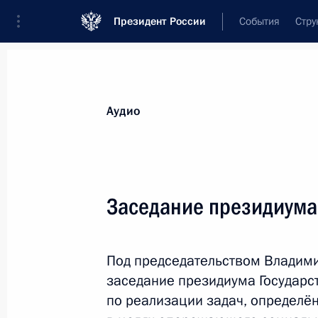
Президент России
События
Стру
Видеозаписи
Фотографии
Аудиозапи
Все материалы
Выступления
Совещан
Аудио
Показа
Заседание президиума
Заседание президиума
Под председательством Владими
Госсовета
заседание президиума Государс
по реализации задач, определё