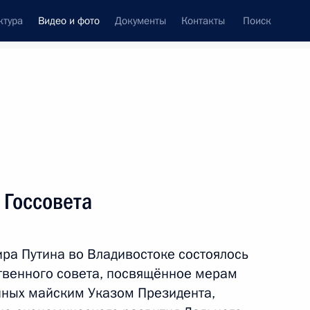
ктура
Видео и фото
Документы
Контакты
Поиск
си
ия, встречи
Встречи со СМИ
сентябрь, 2018
ть следующие материалы
 Госсовета
Заседание попечительского
ра Путина во Владивостоке состоялось
совета фонда «Талант
твенного совета, посвящённое мерам
и успех»
нных майским Указом Президента,