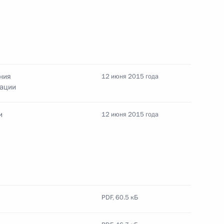
ми – участниками Первых
5
ния
12 июня 2015 года
рации
и
12 июня 2015 года
ана Ильхамом Алиевым
5
PDF,
60.5 кБ
джепом Тайипом Эрдоганом
5