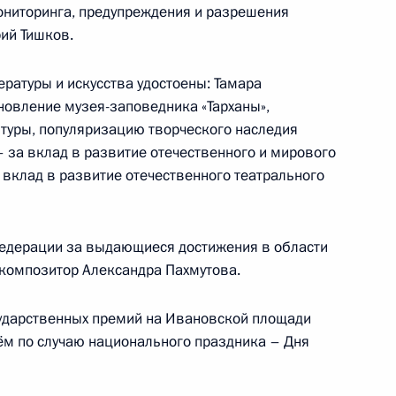
ониторинга, предупреждения и разрешения
ий Тишков.
 Саули Ниинистё
7
ературы и искусства удостоены: Тамара
овление музея-заповедника «Тарханы»,
ть, Ново-Огарёво
туры, популяризацию творческого наследия
 за вклад в развитие отечественного и мирового
 вклад в развитие отечественного театрального
ий форум «Армия-2015»
11
Федерации за выдающиеся достижения в области
 композитор Александра Пахмутова.
сударственных премий на Ивановской площади
я компании «Газпром»
ём по случаю национального праздника – Дня
1