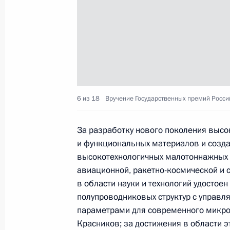
Поздравление Юрию Соломину
18 июня 2015 года, 09:15
17 июня 2015 года, среда
6 из 18
Вручение Государственных премий Росси
Совещание с постоянными членами
17 июня 2015 года, 18:10
Московская облас
За разработку нового поколения выс
и функциональных материалов и созд
высокотехнологичных малотоннажных 
авиационной, ракетно-космической и 
Заседание президиума Госсовета п
в области науки и технологий удостое
государственной антинаркотическо
полупроводниковых структур с управ
17 июня 2015 года, 15:50
Московская облас
параметрами для современного микро
Красников; за достижения в области э