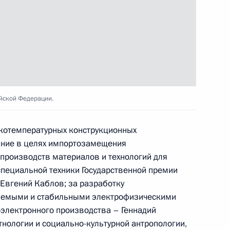
йской Федерации.
 Совета Безопасности
2
ть, Ново-Огарёво
окотемпературных конструкционных
ание в целях импортозамещения
производств материалов и технологий для
специальной техники Государственной премии
о вопросу реализации
4
11м
н Евгений Каблов; за разработку
й политики
ляемыми и стабильными электрофизическими
ть, Ново-Огарёво
электронного производства – Геннадий
тнологии и социально-культурной антропологии,