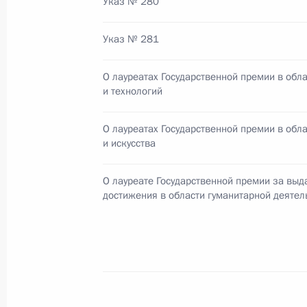
Указ № 280
Указ № 281
12 июня 2015 года, пятница
О лауреатах Государственной премии в обла
Церемония открытия Первых Европ
и технологий
12 июня 2015 года, 21:00
О лауреатах Государственной премии в обл
и искусства
Торжественный приём по случаю Дн
О лауреате Государственной премии за вы
достижения в области гуманитарной деятел
12 июня 2015 года, 14:00
Москва, Кремль
Вручение Государственных премий
12 июня 2015 года, 12:45
Москва, Кремль