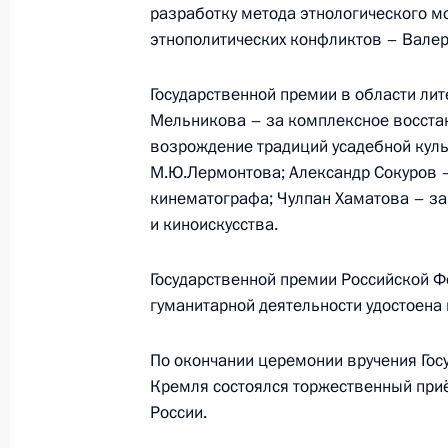
разработку метода этнологического м
этнополитических конфликтов – Валер
16 июня 2015 года, вторник
Встреча с Президентом Финляндии
Государственной премии в области лит
Мельникова – за комплексное восстан
16 июня 2015 года, 20:50
Московская облас
возрождение традиций усадебной куль
М.Ю.Лермонтова; Александр Сокуров –
кинематографа; Чулпан Хаматова – за
Международный военно-техническ
и киноискусства.
16 июня 2015 года, 14:50
Кубинка
Государственной премии Российской 
гуманитарной деятельности удостоена
15 июня 2015 года, понедельник
По окончании церемонии вручения Го
Встреча с председателем правлени
Кремля состоялся торжественный при
Алексеем Миллером
России.
15 июня 2015 года, 13:40
Москва, Кремль