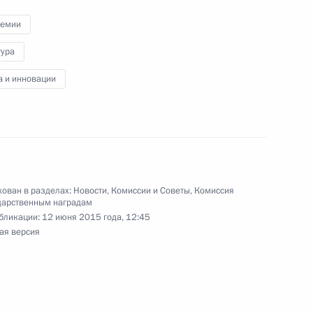
ремии
тура
имиром Фортовым
3
а и инновации
идентом Финляндии Саули
ован в разделах:
Новости
,
Комиссии и Советы
,
Комиссия
дарственным наградам
бликации:
12 июня 2015 года, 12:45
ая версия
еменно исполняющим
й области