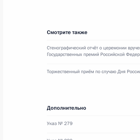
13 июня 2015 года, суббота
Смотрите также
Встреча с российскими спортсмена
Стенографический отчёт о церемонии вруче
Европейских игр
Государственных премий Российской Феде
13 июня 2015 года, 16:00
Баку
Торжественный приём по случаю Дня Росси
Встреча с Президентом Азербайдж
13 июня 2015 года, 12:50
Баку
Дополнительно
Указ № 279
Встреча с Президентом Турции Ре
13 июня 2015 года, 09:40
Баку