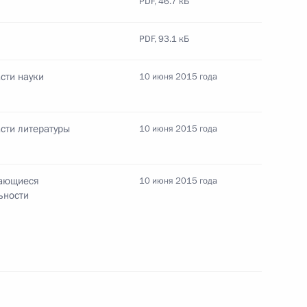
PDF,
46.7 кБ
PDF,
93.1 кБ
сти науки
10 июня 2015 года
ейских игр
18
асти литературы
10 июня 2015 года
я России
4
3м
дающиеся
10 июня 2015 года
ьности
 Российской Федерации
18
42м