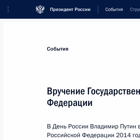
Президент России
События
Стру
Президент
Администрация
Государст
Новости
Стенограммы
Поездки
Те
События
Показа
Вручение Государстве
Федерации
Встреча с Премьер-министром Мо
Сайханбилэгом
18 июня 2015 года, 21:00
Санкт-Петербург
В День России Владимир Путин 
Российской Федерации 2014 года