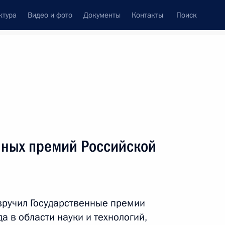
ктура
Видео и фото
Документы
Контакты
Поиск
венный Совет
Совет Безопасности
Комиссии и советы
леграммы
Сведения о Президенте
июнь, 2015
ть следующие материалы
нных премий Российской
нголии Чимэдийн
1
вручил Государственные премии
 в области науки и технологий,