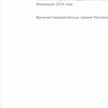
Федерации 2014 года
Вручение Государственных премий Российс
В России во исполнение поручения
Президента появится единый
научно-методический центр
по продвижению русского языка
за рубежом
14 июля 2026 года, 16:00