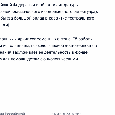
ийской Федерации в области литературы
ической карте
 ролей классического и современного репертуара).
бы (за большой вклад в развитие театрального
пехи).
ванных и ярких современных актрис. Её работы
ым исполнением, психологической достоверностью
ссии
знания заслуживает её деятельность в фонде
ду для помощи детям с онкологическими
Мария Львова-Белова
посетила Свердловскую
область
17 июля 2026 года, 18:00
ии Российской
10 июня 2015 года