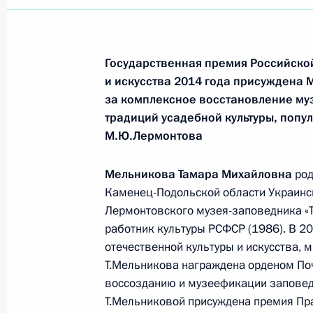
Государственная премия Российско
и искусства 2014 года присуждена
за комплексное восстановление му
традиций усадебной культуры, попу
М.Ю.Лермонтова
Мельникова
Тамара Михайловна
род
Каменец-Подольской области Украинск
Лермонтовского музея-заповедника «Т
работник культуры РСФСР (1986). В 20
отечественной культуры и искусства,
Т.Мельникова награждена орденом Поч
воссозданию и музеефикации заповед
Т.Мельниковой присуждена премия Пр
Встреча с руководством