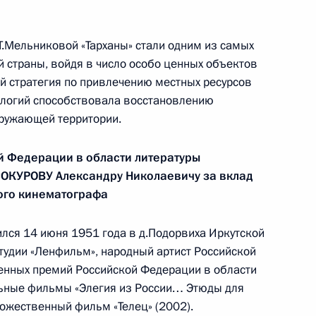
Центризбиркома Эллой
Памфиловой
Т.Мельниковой «Тарханы» стали одним из самых
 страны, войдя в число особо ценных объектов
5 августа 2026 года, 18:15
ей стратегия по привлечению местных ресурсов
ологий способствовала восстановлению
кружающей территории.
й Федерации в области литературы
ОКУРОВУ Александру Николаевичу за вклад
ого кинематографа
лся 14 июня 1951 года в д.Подорвиха Иркутской
тудии «Ленфильм», народный артист Российской
венных премий Российской Федерации в области
льные фильмы «Элегия из России… Этюды для
удожественный фильм «Телец» (2002).