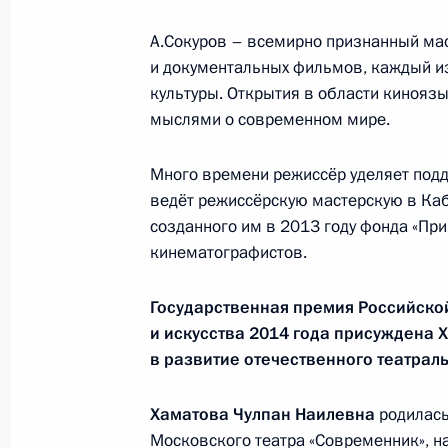
А.Сокуров – всемирно признанный мас
Телефонный разговор с командир
и документальных фильмов, каждый и
76-й гвардейской десантно-
культуры. Открытия в области кинояз
штурмовой дивизии ВДВ гвардии
мыслями о современном мире.
полковником Абдулазизом
Шихабидовым
Много времени режиссёр уделяет подд
ведёт режиссёрскую мастерскую в Каб
6 августа 2026 года, 20:50
созданного им в 2013 году фонда «П
кинематографистов.
Встреча с председателем Союза
Государственная премия Российско
театральных деятелей России
и искусства 2014 года присуждена
Х
Владимиром Машковым
в развитие отечественного театрал
5 августа 2026 года, 19:00
Хаматова Чулпан Наилевна
родилась
Московского театра «Современник», н