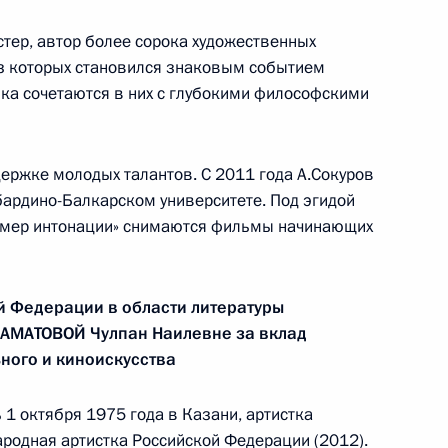
тер, автор более сорока художественных
ом
Обращение к участникам VIII
з которых становился знаковым событием
Российско-Киргизского
ыка сочетаются в них с глубокими философскими
экономического форума и XII
Российско-Киргизской
межрегиональной конференции
ержке молодых талантов. С 2011 года А.Сокуров
ардино-Балкарском университете. Под эгидой
6 августа 2026 года, 09:00
ример интонации» снимаются фильмы начинающих
Встреча с врио губернатора
й Федерации в области литературы
Белгородской области Александром
АМАТОВОЙ Чулпан Наилевне за вклад
Шуваевым
ьного и киноискусства
5 августа 2026 года, 16:40
 1 октября 1975 года в Казани, артистка
ародная артистка Российской Федерации (2012).