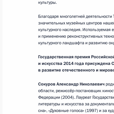
культуры.
Министерства обороны
Благодаря многолетней деятельности 
значительных музейных центров нашей
5 августа 2026 года, 12:40
культурного наследия. Используемая 
и применению реконструктивных техн
культурного ландшафта и развитию о
Государственная премия Российско
и искусства 2014 года присуждена
С
в развитие отечественного и миров
Сокуров
Александр Николаевич
роди
области, режиссёр-постановщик кинос
Федерации (2004). Лауреат Государст
литературы и искусства за документа
Президент России
сна», «Духовные голоса» (1997) и за х