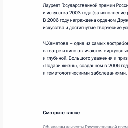
Лауреат Государственной премии Росс
События и поездки на географ
и искусства 2003 года (за исполнение
В 2006 году награждена орденом Друж
искусства и достигнутые творческие ус
Ч.Хаматова – одна из самых востребо
в театре и кино отличаются виртуозн
Администрация Президента Ро
и глубиной. Большого уважения и при
«Подари жизнь», созданном в 2006 го
и гематологическими заболеваниями.
Руслан Эдельгериев посетил
Азербайджан
23 июля 2026 года, 19:00
Смотрите также
Объявлены лауреаты Государственной прем