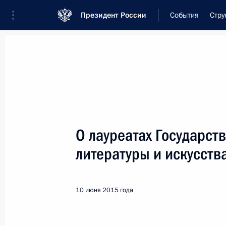
Президент России
События
Стру
Встреча с военнослужащими Во
26 июля 2026 года
О лауреатах Государст
Рабочая встреча с ви
литературы и искусств
Президента в ДФО Юр
1 день
назад
10 июня 2015 года