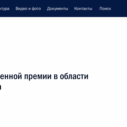
ктура
Видео и фото
Документы
Контакты
Поиск
енно-Морского Флота
венной премии в области
це-премьером – полпредом
а
ием Трутневым