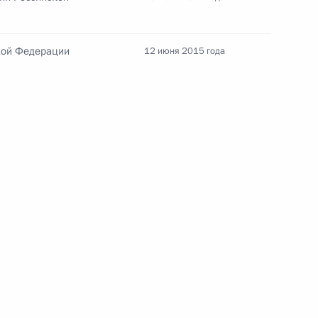
кой Федерации
12 июня 2015 года
Заседание межведомственной
рабочей группы по повышению
эффективности сохранения объектов
культурного наследия, находящихся
в неудовлетворительном состоянии
14 июля 2026 года, 15:00