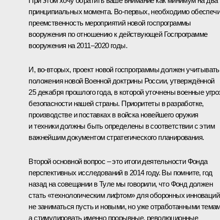
При этом хочу обратить ваше внимание как минимум на два
принципиальных момента. Во‑первых, необходимо обеспеч
преемственность мероприятий новой госпрограммы
вооружения по отношению к действующей Госпрограмме
вооружения на 2011–2020 годы.
И, во‑вторых, проект новой госпрограммы должен учитывать
положения новой Военной доктрины России, утверждённой
25 декабря прошлого года, в которой уточнены военные угр
безопасности нашей страны. Приоритеты в разработке,
производстве и поставках в войска новейшего оружия
и техники должны быть определены в соответствии с этим
важнейшим документом стратегического планирования.
Второй основной вопрос – это итоги деятельности Фонда
перспективных исследований в 2014 году. Вы помните, год
назад на совещании в Туле мы говорили, что Фонд должен
стать «технологическим лифтом» для оборонных инноваций
не заниматься пусть и новыми, но уже отработанными темам
а стимулировать именно прорывные, революционные