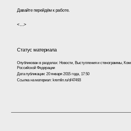
Давайте перейдём к работе.
<…>
Статус материала
Опубликован в разделах:
Новости
,
Выступления и стенограммы
,
Ком
Российской Федерации
Дата публикации:
20 января 2015 года, 17:50
Ссылка на материал:
kremlin.ru/d/47493