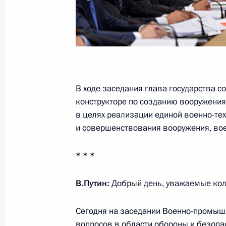
Владимир Путин посетит Венгрию
21 января 2015 года, 12:00
20 января 2015 года, вторник
В ходе заседания глава государства 
конструкторе по созданию вооружения,
Заседание Военно-промышленной 
в целях реализации единой военно-тех
20 января 2015 года, 17:50
Московская обл
и совершенствования вооружения, вое
* * *
Указ о генеральном конструкторе 
военной и специальной техники
В.Путин:
Добрый день, уважаемые кол
20 января 2015 года, 17:45
Сегодня на заседании Военно-промыш
вопросов в области обороны и безопа