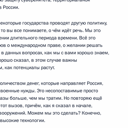
асть, Ново-Огарёво
в России.
некоторые государства проводят другую политику,
то вы все понимаете, о чём идёт речь. Мы это
ении длительного периода времени. Всё это
 Николасом Мадуро
4
ров о международном праве, о желании решать
асть, Ново-Огарёво
в данных вопросах, как мы с вами хорошо знаем,
орошо сказал, в этом случае важны
, как потенциалы растут.
 Садовничим
1
оличеством денег, которые направляет Россия,
 военные нужды. Это несопоставимые просто
разы больше, чем мы тратим. Но повторяю ещё
тот вызов, причём, как я сказал в начале,
 вооружений. Можем мы это сделать? Конечно,
 общество»
6
12м
 высокие технологии.