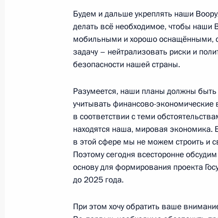
Будем и дальше укреплять наши Воор
делать всё необходимое, чтобы наши
14 января 2015 года, среда
мобильными и хорошо оснащёнными, 
задачу – нейтрализовать риски и поли
Владимир Путин встретится с През
безопасности нашей страны.
Мадуро
14 января 2015 года, 14:00
Разумеется, наши планы должны быть 
учитывать финансово-экономические в
в соответствии с теми обстоятельства
находятся наша, мировая экономика. 
Рабочая встреча с губернатором Т
в этой сфере мы не можем строить и с
Груздевым
Поэтому сегодня всесторонне обсудим
14 января 2015 года, 13:40
Москва, Кремль
основу для формирования проекта Го
до 2025 года.
При этом хочу обратить ваше внимани
Телефонный разговор с Королём Ио