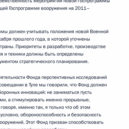
реемственность мероприятий новой госпрограммы
щей Госпрограмме вооружения на 2011–
нно исполняющим
аммы должен учитывать положения новой Военной
рий Эл
абря прошлого года, в которой уточнены
траны. Приоритеты в разработке, производстве
ия и техники должны быть определены
ументом стратегического планирования.
ть предыдущие материалы
деятельности Фонда перспективных исследований
а совещании в Туле мы говорили, что Фонд должен
боронных инноваций: не заниматься пусть
ми, а стимулировать именно прорывные,
оворя, именно так, я только что об этом
зусловно, обороноспособность и безопасность
вооружений. Этот Фонд призван способствовать
енно-Морского Флота