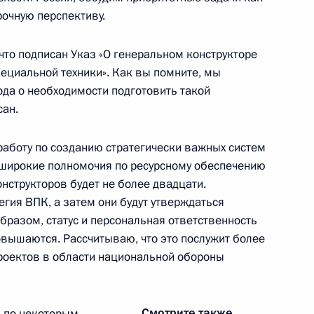
рочную перспективу.
следовательского института
5
что подписан Указ «О генеральном конструкторе
асть, Климовск
пециальной техники». Как вы помните, мы
ода о необходимости подготовить такой
сан.
работу по созданию стратегически важных систем
1
 широкие полномочия по ресурсному обеспечению
онструкторов будет не более двадцати.
асть, Ново-Огарёво
гия ВПК, а затем они будут утверждаться
бразом, статус и персональная ответственность
овышаются. Рассчитываю, что это послужит более
 – полпредом Президента
1
оектов в области национальной обороны
асть, Ново-Огарёво
Смотрите также
я по некоторым