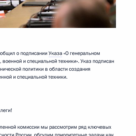
сообщил о подписании
Указа
«О генеральном
 военной и специальной техники». Указ подписан
комиссии
2
8м
нической политики в области создания
асть, Ново-Огарёво
нной и специальной техники.
по созданию вооружения,
леги!
ленной комиссии мы рассмотрим ряд ключевых
сности России, обсудим приоритетные задачи как