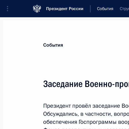
Президент России
События
Стру
Президент
Администрация
Государст
Новости
Стенограммы
Поездки
Те
События
Показа
Заседание Военно-пр
Рабочая встреча с губернатором М
Воробьёвым
Президент провёл заседание В
22 января 2015 года, 17:15
Московская обл
Обсуждались, в частности, вопр
обеспечения Госпрограммы воор