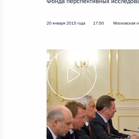
Фонда перспективных исследов
Поздравление актрисе Валентине 
22 января 2015 года, 09:10
20 января 2015 года
17:50
Московская о
21 января 2015 года, среда
Совещание с членами Правительст
21 января 2015 года, 16:00
Московская обл
Рабочая встреча с Председателем 
Медведевым
21 января 2015 года, 15:30
Московская обл