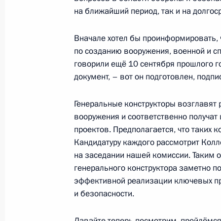
на ближайший период, так и на долгос
Посещение Центрального научно-ис
точного машиностроения
Вначале хотел бы проинформировать, 
20 января 2015 года, 15:30
Московская обл
по созданию вооружения, военной и с
говорили ещё 10 сентября прошлого г
документ, – вот он подготовлен, подпи
19 января 2015 года, понедельник
Генеральные конструкторы возглавят 
Встреча с Алексеем Мордашовым
вооружения и соответственно получат
проектов. Предполагается, что таких к
19 января 2015 года, 14:20
Московская обл
Кандидатуру каждого рассмотрит Колле
на заседании нашей комиссии. Таким о
генерального конструктора заметно п
Рабочая встреча с вице-премьером
эффективной реализации ключевых пр
в ДФО Юрием Трутневым
и безопасности.
19 января 2015 года, 13:15
Московская обл
Давайте теперь посмотрим, пройдёмс