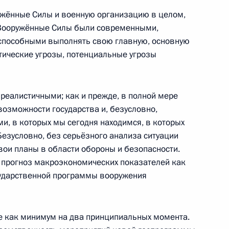
ужённые Силы и военную организацию в целом,
 Вооружённые Силы были современными,
способными выполнять свою главную, основную
тические угрозы, потенциальные угрозы
идентом Венесуэлы Николасом
реалистичными; как и прежде, в полной мере
озможности государства и, безусловно,
ми, в которых мы сегодня находимся, в которых
Безусловно, без серьёзного анализа ситуации
ульской области Владимиром
2
вои планы в области обороны и безопасности.
 прогноз макроэкономических показателей как
сударственной программы вооружения
е как минимум на два принципиальных момента.
рдании Абдаллой II