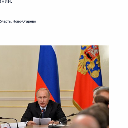
аний.
Талызиной с юбилеем
бласть, Ново-Огарёво
ва
2
21м
асть, Ново-Огарёво
Правительства Дмитрием
2
асть, Ново-Огарёво