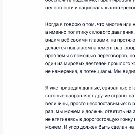
16 января 2015 года, 12:30
Московская обл
целостности и национальных интересо
Когда я говорю о том, что многие или 
15 января 2015 года, четверг
а именно политику силового давления, 
видим всё своими глазами, на протяж
Встреча с Президентом Венесуэлы
делается под аккомпанемент разгово
15 января 2015 года, 17:30
Московская обл
проблемы с помощью переговоров, но 
один из мировых деятелей прошлого х
не намерения, а потенциалы. Мы видим
Встреча с ректором МГУ Виктором
Я уже приводил данные, связанные с к
15 января 2015 года, 16:30
Москва
которые направляют другие страны на
величины, просто несопоставимые: в 
раз, мы можем и должны ответить на э
не втягиваясь в дорогостоящую гонку
Форум «Государство и гражданское
можем. И упор должен быть сделан на
15 января 2015 года, 15:30
Москва