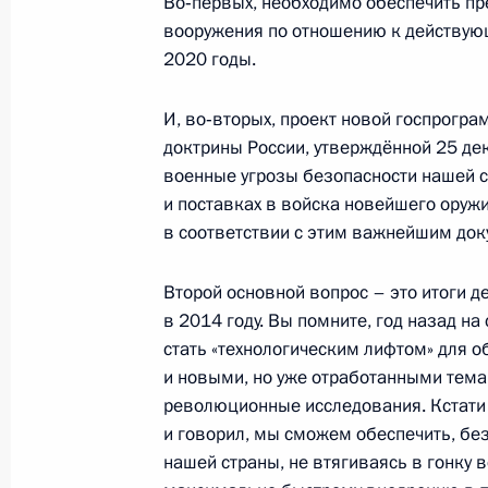
Во‑первых, необходимо обеспечить п
14 января 2015 года, 13:20
вооружения по отношению к действую
2020 годы.
Леонид Маркелов назначен време
И, во‑вторых, проект новой госпрогр
обязанности Главы Республики Ма
доктрины России, утверждённой 25 дек
военные угрозы безопасности нашей с
14 января 2015 года, 12:45
и поставках в войска новейшего оруж
в соответствии с этим важнейшим док
Показа
Второй основной вопрос – это итоги 
в 2014 году. Вы помните, год назад н
стать «технологическим лифтом» для о
и новыми, но уже отработанными тема
революционные исследования. Кстати г
и говорил, мы сможем обеспечить, бе
нашей страны, не втягиваясь в гонку 
Встреча с военнослужащими Во