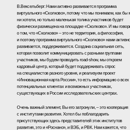
В.Вексельберг:
Нами активно развивается программа
виртуального «Сколково», потому что мы понимаем, как бы
ни хотели, но только маленькая толика участников будет
физически размещена на площадке «Сколково». И мы говор
о том, что «Сколково» – это не территория, а философия,
и поэтому программа виртуального «Сколково» нами активн
развивается, поддерживается. Создана социальная сеть,
которая позволит коммуницировать с разными группами
участников, мы будем проводить road-show, мы откроем
кадровый центр, который будет поддерживать спрос
на специалистов разного уровня, и реализуем проект
«Инновационная карта России», то есть информацию о всех
потенциальных клиентах и возможных участниках,
существующих в России исследовательских центрах.
Очень важный элемент, Вы его затронули, – это кооперация
с институтами развития. Хотел бы поблагодарить
присутствующих здесь представителей этих институтов
развития, это и «Роснано», и ВЭБ, и РВК. Нам кажется, что