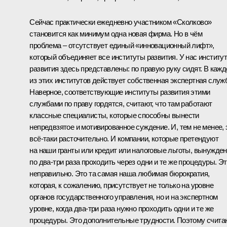
Сейчас практически ежедневно участником «Сколково»
становится как минимум одна новая фирма. Но в чём
проблема – отсутствует единый «инновационный лифт»,
который объединяет все институты развития. У нас институ
развития здесь представлены: по правую руку сидят. В каж
из этих институтов действует собственная экспертная служ
Наверное, соответствующие институты развития этими
службами по праву гордятся, считают, что там работают
классные специалисты, которые способны вынести
непредвзятое и мотивированное суждение. И, тем не менее, 
всё‑таки расточительно. И компании, которые претендуют
на наши гранты или кредит или налоговые льготы, вынужде
по два-три раза проходить через одни и те же процедуры. Э
неправильно. Это та самая наша любимая бюрократия,
которая, к сожалению, присутствует не только на уровне
органов государственного управления, но и на экспертном
уровне, когда два-три раза нужно проходить одни и те же
процедуры. Это дополнительные трудности. Поэтому счита