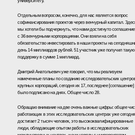
университету.
Отдельным вопросом, конечно, для нас является вопрос
софинансирования проектов через венчурный капитал. Здес
мы хотели бы подчеркнуть, что нами достигнуто соглашение
с 36 венчурными корпорациями. Они взяли на себя
обязательство инвестировать в наши проекты на сегодняшн
день 14 миллиардов рублей. 51 участник уже получил такую
поддержку в сумме 1 миллиард.
Дмитрий Анатольевич уже говорил, что мы реализуем
намеченные планы по созданию исследовательских центро
крупных корпораций, сегодня их 17, последнее [соглашение]
было подписано на днях. Общее число 28.
Обращаю внимание на две очень важные цифры: общее чи
работающих в этих исследовательских центрах уже сегодн
достигает 2 тысяч человек, это высококвалифицированные
люди, обладающие опытом работы в исследовательских
международных центрах, и они наряду с университетом