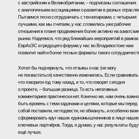
с австрийским и Великобритании, – подписаны соглашения
с аналогичными ассоциациями о развитии в разных отрасля
Пытаемся тесно сотрудничать с технопарками, с четырьмя
лучшими, как мы считаем, у нас сложились уже рабочие
отношения в плане продвижения более активно на азиатски
рынки. Надеемся, что ряд ближайших мероприятий в рамках
ЕврАзЭС и грядущего форума у нас во Владивостоке нам
позволит найти более тесные форматы такого сотрудничест
Хотел бы подчеркнуть, что отзывы о нас (не могу
не похвастаться) качественно изменились. Если сравнивать 
что говорили год тому назад, и то, что говорят сегодня
о проекте, – большая разница. То есть негативных
комментариев практически нет. Конечно же, нам очень важно
быть вровень с теми задачами и целями, которые мы перед
собой поставили, не подвести, не обмануть, и особенно важ
сформировать круг наших единомышленников в лице наших
ключевых партнёров. Тогда, я думаю, у нас результаты буду
ещё лучше.