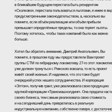
в ближайшем будущем перестала быть резидентом
«Сколково», перестала пользоваться льготами, я имею в ви
предусмотренными законодательством, а, насколько вы
помните, если объём реализации или объём прибыли
превышает определённые пределы, то она теряет льготы.
Поэтому хотелось, чтобы таких компаний было как можно
больше.
Хотел бы обратить внимание, Дмитрий Анатольевич, Вы
помните, в прошлом году мы предоставляли Вам проект
группы СТМ по гибридному локомотиву. 27-го этот локомоти
уже должен тронуться с Рижского вокзала, то есть проект
живёт своей жизнью. И надеемся, что это тоже будет
очередной успех нашего сотрудничества. И корпорация
«Элтон», получив грант, уже реализовала свою продукцию
крупной корпорации «Трансмашхолдинг». Она продала част
своего бизнеса, тем самым реализовала свою стоимость
и на сегодняшний день превратилась в реальную
индустриальную компанию, собственно говоря, с достаточн