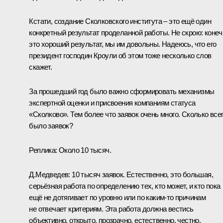
Кстати, создание Сколковского института – это ещё один
конкретный результат проделанной работы. Не скрою: конеч
это хороший результат, мы им довольны. Надеюсь, что его
президент господин Кроули об этом тоже несколько слов
скажет.
За прошедший год было важно сформировать механизмы
экспертной оценки и присвоения компаниям статуса
«Сколково». Тем более что заявок очень много. Сколько все
было заявок?
Реплика:
Около 10 тысяч.
Д.Медведев:
10 тысяч заявок. Естественно, это большая,
серьёзная работа по определению тех, кто может, и кто пока
ещё не дотягивает по уровню или по каким‑то причинам
не отвечает критериям. Эта работа должна вестись
объективно, открыто, прозрачно, естественно, честно.