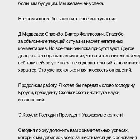
большим будущим. Мы желаем ей успеха.
На этом я хотел бы закончить своё выступление.
Д.Медведев:
Спасибо, Виктор Феликсович. Спасибо
за объяснение текущей ситуации насчёт негативных
комментариев. Но всё‑таки они пока присутствуют. Другое
дело, я стал обращать внимание, что они в значительной ме
всё‑таки сейчас уже носят не содержательный, а политичес
характер. Это уже несколько иная плоскость отношений.
Продолжим работу. Я хотел бы передать слово господину
Кроули, президенту Сколковского института науки
и технологий.
Э.Кроули:
Господин Президент! Уважаемые коллеги!
Сегодня я хочу доложить вам о значительных успехах,
которых мы добились всего за шесть месяцев с основания