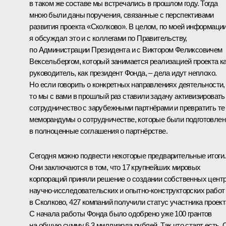
в таком же составе мы встречались в прошлом году. Тогда
мною были даны поручения, связанные с перспективами
развития проекта «Сколково». В целом, по моей информации
я обсуждал это и с коллегами по Правительству,
по Администрации Президента и с Виктором Феликсовичем
Вексельбергом, который занимается реализацией проекта к
руководитель, как президент Фонда, – дела идут неплохо.
Но если говорить о конкретных направлениях деятельности,
то мы с вами в прошлый раз ставили задачу активизировать
сотрудничество с зарубежными партнёрами и превратить те
меморандумы о сотрудничестве, которые были подготовлен
в полноценные соглашения о партнёрстве.
Сегодня можно подвести некоторые предварительные итоги.
Они заключаются в том, что 17 крупнейших мировых
корпораций приняли решение о создании собственных цент
научно-исследовательских и опытно-конструкторских работ
в Сколково, 427 компаний получили статус участника проект
С начала работы Фонда было одобрено уже 100 грантов
на общую сумму 6,3 миллиарда рублей. Так что старт есть. 