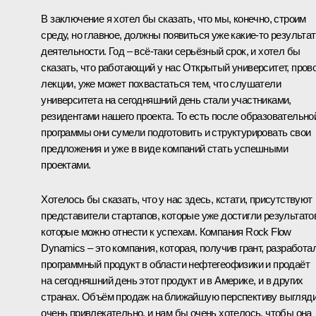
В заключение я хотел бы сказать, что мы, конечно, строим
среду, но главное, должны появиться уже какие‑то результа
деятельности. Год – всё‑таки серьёзный срок, и хотел бы
сказать, что работающий у нас Открытый университет, пров
лекции, уже может похвастаться тем, что слушатели
университета на сегодняшний день стали участниками,
резидентами нашего проекта. То есть после образовательно
программы они сумели подготовить и структурировать свои
предложения и уже в виде компаний стать успешными
проектами.
Хотелось бы сказать, что у нас здесь, кстати, присутствуют
представители стартапов, которые уже достигли результато
которые можно отнести к успехам. Компания Rock Flow
Dynamics – это компания, которая, получив грант, разработа
программный продукт в области нефтегеофизики и продаёт
на сегодняшний день этот продукт и в Америке, и в других
странах. Объём продаж на ближайшую перспективу выгляд
очень привлекательно, и нам бы очень хотелось, чтобы она