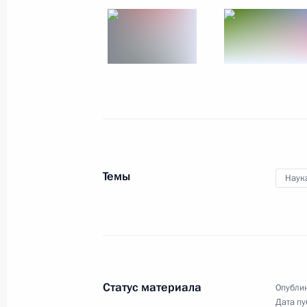
Встреча с активом партии «Единая 
27 апреля 2012 года, 14:00
Московская обла
Поздравление лётчику-космонавту
27 апреля 2012 года, 13:30
Темы
Наук
Указ о награждении иностранных г
мировой войны медалью Ушакова
27 апреля 2012 года, 11:30
Статус материала
Опублик
26 апреля 2012 года, четверг
Дата пу