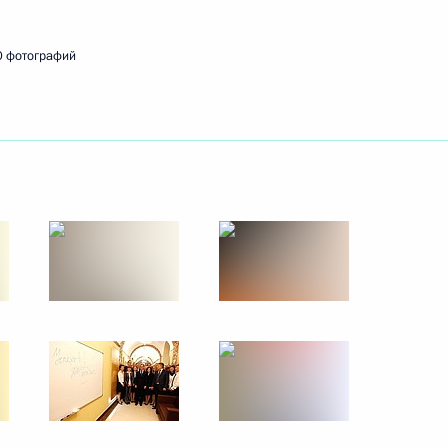
0 фотографий
посвящённое вопросам
7
9м
сть, Горки
 внутренних дел Татарстана
Госсовета Китая Ли Кэцяном
3
сть, Горки