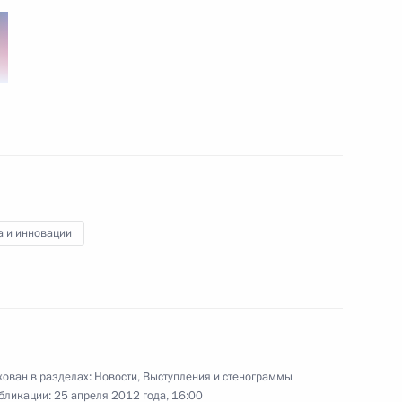
Россия»
6
10м
сть, Горки
 Валерию Полякову
а и инновации
раждан – участников Второй
ован в разделах:
Новости
,
Выступления и стенограммы
бликации:
25 апреля 2012 года, 16:00