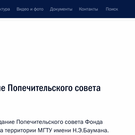
ктура
Видео и фото
Документы
Контакты
Поиск
венный Совет
Совет Безопасности
Комиссии и советы
леграммы
Сведения о Президенте
апрель, 2012
ть следующие материалы
е Попечительского совета
звития конкуренции
дание Попечительского совета Фонда
на территории МГТУ имени Н.Э.Баумана.