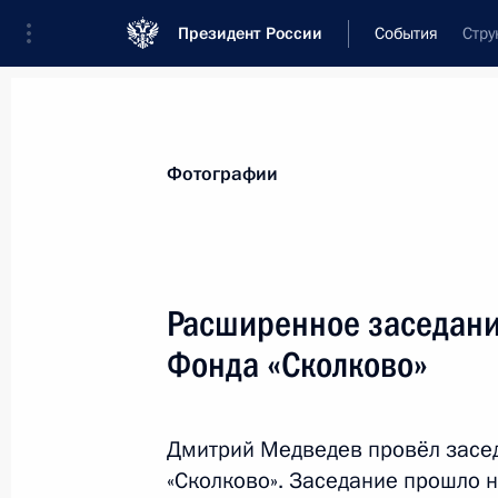
Президент России
События
Стру
Президент
Администрация
Государст
Новости
Стенограммы
Поездки
Те
Фотографии
Показа
Расширенное заседани
Фонда «Сколково»
27 апреля 2012 года, пятница
Перечень поручений по вопросу ра
и предпринимательства
Дмитрий Медведев провёл засе
«Сколково». Заседание прошло 
27 апреля 2012 года, 19:20