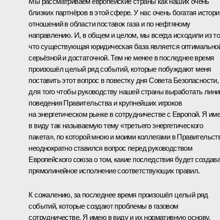
Мы рассматриваем европейские страны как наших очень
близких партнёров в этой сфере. У нас очень богатая истори
отношений в области поставок газа и по нефтяному
направлению. И, в общем и целом, мы всегда исходили из то
что существующая юридическая база является оптимально
серьёзной и достаточной. Тем не менее в последнее время
произошёл целый ряд событий, которые побуждают меня
поставить этот вопрос в повестку дня Совета Безопасности,
для того чтобы руководству нашей страны выработать лин
поведения Правительства и крупнейших игроков
на энергетическом рынке в сотрудничестве с Европой. Я им
в виду так называемую тему «третьего энергетического
пакета», по которой мною и моими коллегами в Правительст
неоднократно ставился вопрос перед руководством
Европейского союза о том, какие последствия будет создав
прямолинейное исполнение соответствующих правил.
К сожалению, за последнее время произошёл целый ряд
событий, которые создают проблемы в газовом
сотрудничестве. Я имею в виду и их нормативную основу,