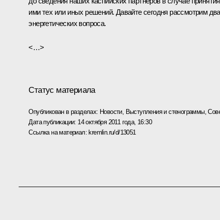
до сведения наших каспийских партнёров в случае принятия
ими тех или иных решений. Давайте сегодня рассмотрим дв
энергетических вопроса.
<…>
Статус материала
Опубликован в разделах:
Новости
,
Выступления и стенограммы
,
Сов
Дата публикации:
14 октября 2011 года, 16:30
Ссылка на материал:
kremlin.ru/d/13051