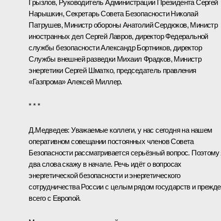
Грызлов
, Руководитель Администрации Президента
Сергей
Нарышкин
, Секретарь Совета Безопасности
Николай
Патрушев
, Министр обороны
Анатолий Сердюков
, Министр
иностранных дел
Сергей Лавров
, директор Федеральной
службы безопасности
Александр Бортников
, директор
Службы внешней разведки
Михаил Фрадков
, Министр
энергетики Сергей Шматко, председатель правления
«Газпрома» Алексей Миллер.
* * *
Д.Медведев:
Уважаемые коллеги, у нас сегодня на нашем
оперативном совещании постоянных членов Совета
Безопасности рассматривается серьёзный вопрос. Поэтому 
два слова скажу в начале. Речь идёт о вопросах
энергетической безопасности и энергетического
сотрудничества России с целым рядом государств и прежде
всего с Европой.