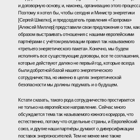
и договорную основу, и, наконец, организацию этого процесса
Поэтому я хотел бы, чтобы сегодня и Министр энергетики
[
Сергей Шматко
], и председатель правления «Газпрома»
[
Алексей Миллер
] представили свои предложения о том, ка
образом выстраивать отношения с нашими европейскими
партнёрами с учётом реализации правил так называемого
«третьего энергетического пакета». Конечно, мы будем
исполнять все существующие договоры, все те соглашения,
которые действуют далеко не первый год, которые всегда
были добротной базой нашего энергетического
сотрудничества, но именно в целях энергетической
безопасности мы должны подумать и о будущем.
Кстати сказать, такого рода сотрудничество простирается
не только на европейское направление. Сейчас много
обсуждается тема так называемого южного коридора, что
естественно, потому что отдельные страны, и Европейский
союз, и другие наши партнёры думают о диверсификации
поставок энергоносителей. Тем не менее мне также