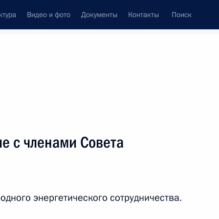
ктура
Видео и фото
Документы
Контакты
Поиск
е с членами Совета
дного энергетического сотрудничества.