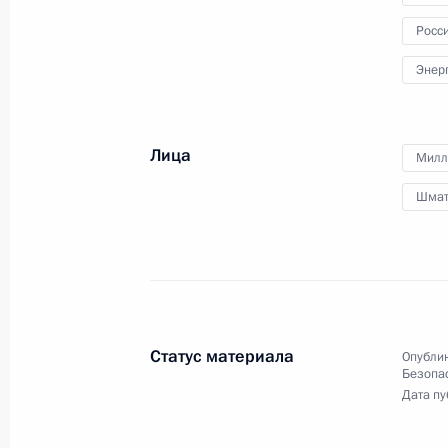
Росс
Энер
Лица
Милл
Шмат
Статус материала
Опублик
Безопа
Дата пу