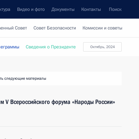
ктура
Видео и фото
Документы
Контакты
Поиск
венный Совет
Совет Безопасности
Комиссии и советы
леграммы
Сведения о Президенте
октябрь, 2024
ть следующие материалы
ям V Всероссийского форума «Народы России»