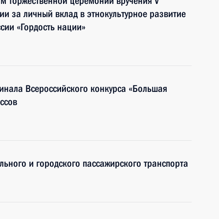
ям торжественной церемонии вручения V
и за личный вклад в этнокультурное развитие
ссии «Гордость нации»
инала Всероссийского конкурса «Большая
ассов
ьного и городского пассажирского транспорта