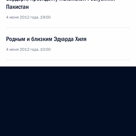
Пакистан
4 июня 2012 года, 19:00
Родным и близким Эдуарда Хиля
4 июня 2012 года, 10:00
Участникам и гостям XXIII Открытого российского
кинофестиваля «Кинотавр»
3 июня 2012 года, 19:10
Её Величеству Елизавете II, Королеве
Соединённого Королевства Великобритании
и Северной Ирландии