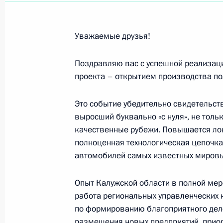
Аде Роговцевой, актрисе театра и 
16 июля 2012 года, 10:00
Уважаемые друзья!
Поздравляю вас с успешной реализаци
Участникам финальных соревновани
проекта – открытием производства полн
игр
14 июля 2012 года, 20:00
Это событие убедительно свидетельств
выросший буквально «с нуля», не толь
качественные рубежи. Повышается ло
Выпускникам Московского универс
полноценная технологическая цепочка
автомобилей самых известных мировы
14 июля 2012 года, 11:10
Опыт Калужской области в полной мер
работа региональных управленческих 
Франсуа Олланду, Президенту Фран
по формированию благоприятного дело
размещения новых предприятий, прио
14 июля 2012 года, 11:00