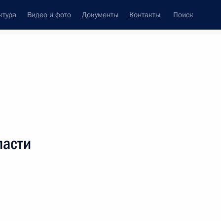
ктура
Видео и фото
Документы
Контакты
Поиск
венный Совет
Совет Безопасности
Комиссии и советы
леграммы
Сведения о Президенте
Июль, 2012
ть следующие материалы
ласти
му артисту России