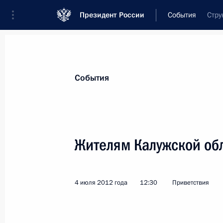
Президент России
События
Стру
Президент
Администрация
Государст
Новости
Стенограммы
Поездки
Те
События
Показа
Жителям Калужской об
Григорию Лепсу, певцу, заслуженно
16 июля 2012 года, 11:00
4 июля 2012 года
12:30
Приветствия