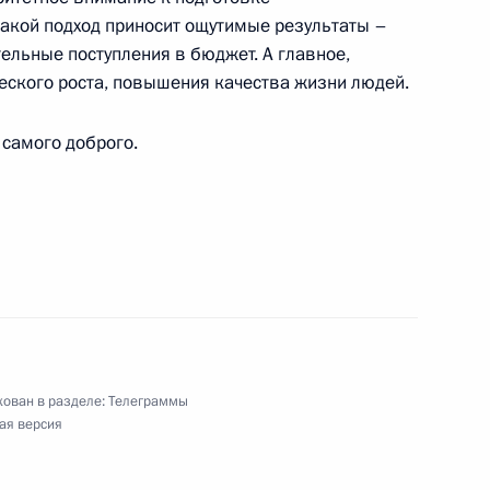
акой подход приносит ощутимые результаты –
ельные поступления в бюджет. А главное,
ского роста, повышения качества жизни людей.
зиденту Южно-Африканской Республики
самого доброго.
нту Федеративной Республики Нигерии
у по правам человека в России
ован в разделе:
Телеграммы
ая версия