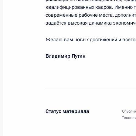
квалифицированных кадров. Именно т
современные рабочие места, дополнит
задаётся высокая динамика экономиче
Джейкобу Гедлейхлекисе Зуме, Пре
13 июля 2012 года, 18:15
Желаю вам новых достижений и всего 
Владимир Путин
Гудлаку Эбеле Джонатану, Президе
13 июля 2012 года, 18:10
Владимиру Лукину, Уполномоченном
Статус материала
Опублик
13 июля 2012 года, 14:30
Текстов