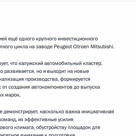
кино, народной артистке СССР
ей ещё одного крупного инвестиционного
й IX Всероссийских летних сельских спортивных
ого цикла на заводе Peugeot Citroen Mitsubishi.
ует, что калужский автомобильный кластер,
ко развивается, но и выходит на новые
кализация производства, формируется
итета МВД России
: от создания автокомпонентов до выпуска
х марок.
е демонстрирует, насколько важна инициативная
команд, их эффективные усилия
цузской Республики
вого климата, обустройству площадок для
ритетное внимание к подготовке