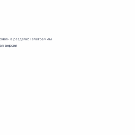
лимпийскому чемпиону, девятикратному
, президенту Музея хоккейной славы России
ован в разделе:
Телеграммы
ая версия
регионального форума «Российско-
ям II Международного форума «Технологии