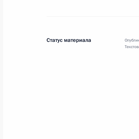
Владимиру Петрову, двукратному о
чемпиону мира по хоккею с шайбой
30 июня 2012 года, 11:30
Статус материала
Опублик
Текстов
Жителям Республики Алтай
29 июня 2012 года, 11:00
Участникам и гостям Третьего меж
азербайджанский диалог – 2012»
28 июня 2012 года, 10:30
Участникам, организаторам и гост