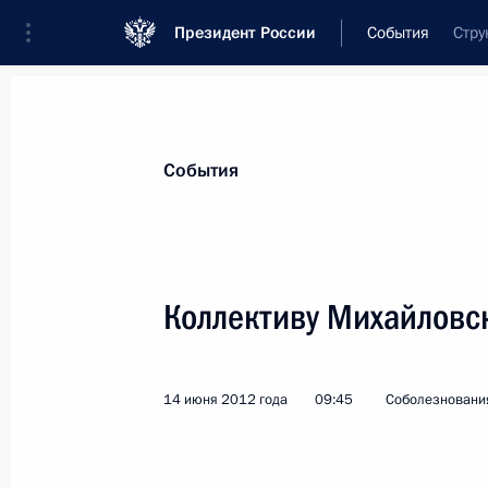
Президент России
События
Стру
Президент
Администрация
Государст
Новости
Стенограммы
Поездки
Те
События
Показа
Коллективу Михайловск
Жителям Калужской области
4 июля 2012 года, 12:30
14 июня 2012 года
09:45
Соболезновани