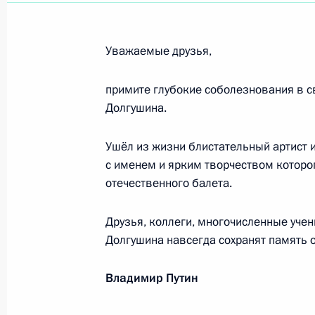
Татьяне Битрих (Еремеевой), наро
4 июля 2012 года, 11:00
Уважаемые друзья,
примите глубокие соболезнования в с
Работникам и ветеранам морского 
Долгушина.
1 июля 2012 года, 12:00
Ушёл из жизни блистательный артист и
с именем и ярким творчеством котор
Июнь 2012 года
отечественного балета.
Владимиру Михалкину, маршалу арт
Друзья, коллеги, многочисленные учен
Отечественной войны
Долгушина навсегда сохранят память 
30 июня 2012 года, 11:40
Владимир Путин