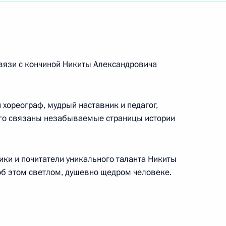
дной артистке России
вязи с кончиной Никиты Александровича
и речного транспорта
 хореограф, мудрый наставник и педагог,
ого связаны незабываемые страницы истории
иллерии в отставке, участнику Великой
ики и почитатели уникального таланта Никиты
об этом светлом, душевно щедром человеке.