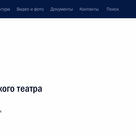
ктура
Видео и фото
Документы
Контакты
Поиск
венный Совет
Совет Безопасности
Комиссии и советы
леграммы
Сведения о Президенте
июнь, 2012
ть следующие материалы
ого театра
я