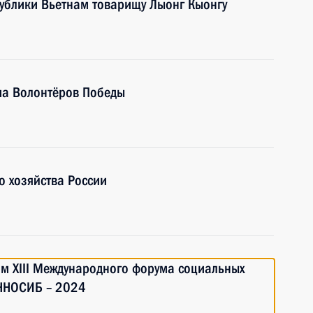
публики Вьетнам товарищу Лыонг Кыонгу
ма Волонтёров Победы
о хозяйства России
ям XIII Международного форума социальных
ИННОСИБ – 2024