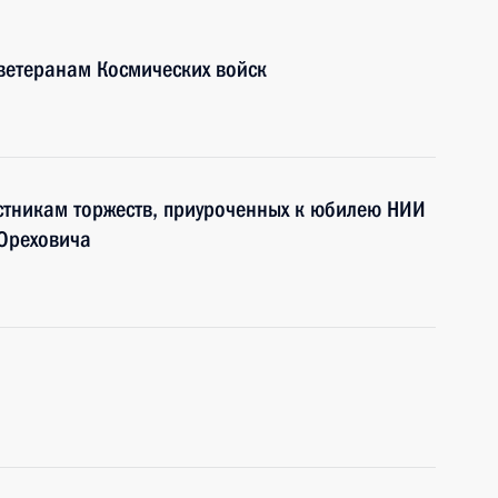
ветеранам Космических войск
стникам торжеств, приуроченных к юбилею НИИ
Ореховича