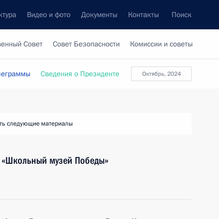
ктура
Видео и фото
Документы
Контакты
Поиск
венный Совет
Совет Безопасности
Комиссии и советы
леграммы
Сведения о Президенте
Октябрь, 2024
ть следующие материалы
а «Школьный музей Победы»