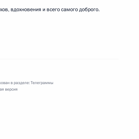
ов, вдохновения и всего самого доброго.
евнований XIV Всероссийских летних сельских
м II Всероссийского детского экологического
ован в разделе:
Телеграммы
ая версия
ям XV Международного благотворительного