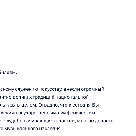
ма Волонтёров Победы
о хозяйства России
билеем.
ям XIII Международного форума социальных
ИННОСИБ – 2024
скому служению искусству, внесли огромный
витие великих традиций национальной
ьтуры в целом. Отрадно, что и сегодня Вы
сийским государственным симфоническим
е в судьбе начинающих талантов, многое делаете
рального форума «Производительность 360»
о музыкального наследия.