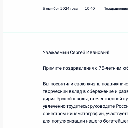
Участникам Международного фору
5 октября 2024 года
10:40
Поздравления
21 октября 2024 года, 11:40
Работникам и ветеранам дорожног
20 октября 2024 года, 09:00
Уважаемый Сергей Иванович!
Примите поздравления с 75-летним ю
Участникам, организаторам и гост
предпринимателей и инвесторов 
Вы посвятили свою жизнь подвижниче
творческий вклад в сбережение и раз
18 октября 2024 года, 08:00
дирижёрской школы, отечественной кул
увлечённо трудитесь: руководите Рос
оркестром кинематографии, участвует
Участникам и гостям Шестого феде
для популяризации нашего богатейшег
17 октября 2024 года, 11:00