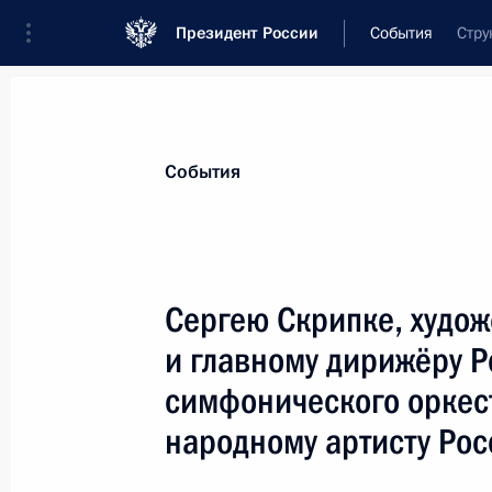
Президент России
События
Стру
Президент
Администрация
Государст
Новости
Стенограммы
Поездки
Те
События
Показа
Сергею Скрипке, худо
и главному дирижёру Р
Президенту Социалистической Рес
симфонического оркес
21 октября 2024 года, 13:30
народному артисту Рос