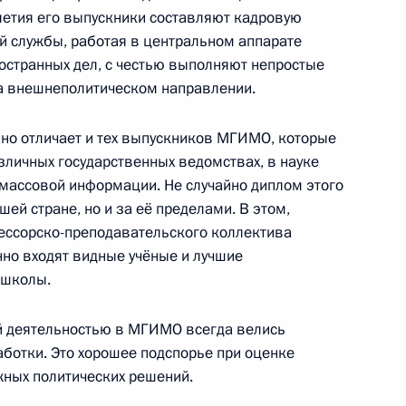
летия его выпускники составляют кадровую
й службы, работая в центральном аппарате
остранных дел, с честью выполняют непростые
рального форума «Производительность 360»
на внешнеполитическом направлении.
о отличает и тех выпускников МГИМО, которые
азличных государственных ведомствах, в науке
 массовой информации. Не случайно диплом этого
евнований XIV Всероссийских летних сельских
шей стране, но и за её пределами. В этом,
ессорско-преподавательского коллектива
онно входят видные учёные и лучшие
 школы.
й деятельностью в МГИМО всегда велись
м II Всероссийского детского экологического
аботки. Это хорошее подспорье при оценке
жных политических решений.