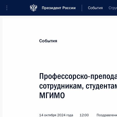
Президент России
События
Стру
Президент
Администрация
Государст
Новости
Стенограммы
Поездки
Те
События
Показа
Профессорско-препода
сотрудникам, студента
Участникам Всероссийского съезд
МГИМО
24 октября 2024 года, 11:00
14 октября 2024 года
12:00
Поздравлен