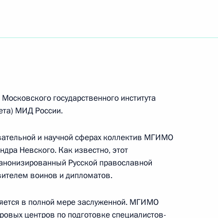
публики Вьетнам товарищу Лыонг Кыонгу
ма Волонтёров Победы
 Московского государственного института
ета) МИД России.
о хозяйства России
ательной и научной сферах коллектив МГИМО
дра Невского. Как известно, этот
канонизированный Русской православной
вителем воинов и дипломатов.
ям XIII Международного форума социальных
ИННОСИБ – 2024
ляется в полной мере заслуженной. МГИМО
ировых центров по подготовке специалистов-