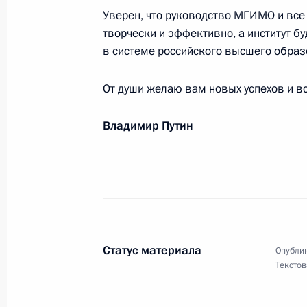
Уверен, что руководство МГИМО и все 
творчески и эффективно, а институт б
Участникам, организаторам и гост
в системе российского высшего образ
фестиваля «Белая трость»
От души желаю вам новых успехов и вс
15 октября 2024 года, 19:00
Владимир Путин
Профессорско-преподавательскому 
аспирантам и выпускникам МГИМ
14 октября 2024 года, 12:00
Статус материала
Опублик
Главе Республики Тыва В.Т.Ховалыг
Текстов
11 октября 2024 года, 11:00