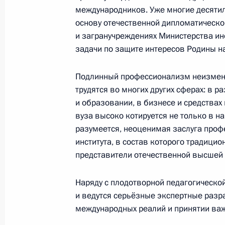
международников. Уже многие десяти
основу отечественной дипломатическо
и загранучреждениях Министерства ин
Участникам и гостям Шестого феде
задачи по защите интересов Родины 
17 октября 2024 года, 11:00
Подлинный профессионализм неизменн
трудятся во многих других сферах: в р
и образовании, в бизнесе и средствах
Участникам и гостям финальных сор
вуза высоко котируется не только в на
спортивных игр
разумеется, неоценимая заслуга проф
16 октября 2024 года, 11:30
института, в состав которого традици
представители отечественной высшей
Наряду с плодотворной педагогическо
Участникам, организаторам и гостя
и ведутся серьёзные экспертные разр
форума
международных реалий и принятии ва
16 октября 2024 года, 09:00