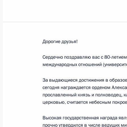
Президенту Социалистической Рес
21 октября 2024 года, 13:30
Участникам Международного фору
Дорогие друзья!
21 октября 2024 года, 11:40
Сердечно поздравляю вас с 80-летием
международных отношений (университ
Работникам и ветеранам дорожног
За выдающиеся достижения в образов
20 октября 2024 года, 09:00
сегодня награждается орденом Алексан
прославленный князь и полководец, 
церковью, считается небесным покро
Участникам, организаторам и гост
предпринимателей и инвесторов 
Высокая государственная награда яв
прочно утвердился в числе ведущих м
18 октября 2024 года, 08:00