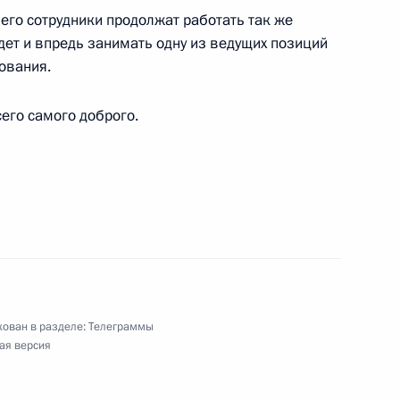
его сотрудники продолжат работать так же
удет и впредь занимать одну из ведущих позиций
ям XV Международного благотворительного
ования.
его самого доброго.
коллективу, сотрудникам, студентам,
О
ован в разделе:
Телеграммы
у, жителям Республики Тыва
ая версия