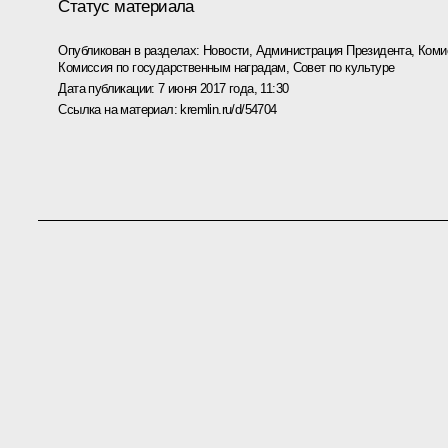
Статус материала
Опубликован в разделах:
Новости
,
Администрация Президента
,
Коми
Комиссия по государственным наградам
,
Совет по культуре
Дата публикации:
7 июня 2017 года, 11:30
Ссылка на материал:
kremlin.ru/d/54704