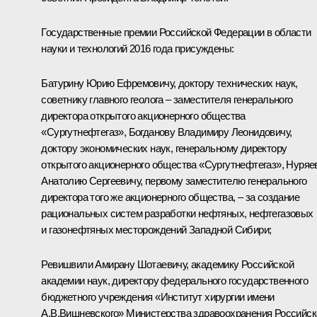
Государственные премии Российской Федерации в области
науки и технологий 2016 года присуждены:
Батурину Юрию Ефремовичу, доктору технических наук,
советнику главного геолога – заместителя генерального
директора открытого акционерного общества
«Сургутнефтегаз», Богданову Владимиру Леонидовичу,
доктору экономических наук, генеральному директору
открытого акционерного общества «Сургутнефтегаз», Нуряе
Анатолию Сергеевичу, первому заместителю генерального
директора того же акционерного общества, – за создание
рациональных систем разработки нефтяных, нефтегазовых
и газонефтяных месторождений Западной Сибири;
Ревишвили Амирану Шотаевичу, академику Российской
академии наук, директору федерального государственного
бюджетного учреждения «Институт хирургии имени
А.В.Вишневского» Министерства здравоохранения Российск