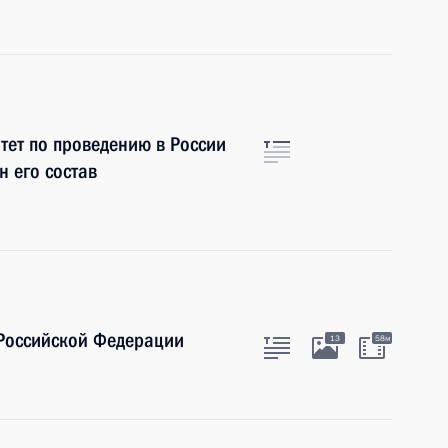
ет по проведению в России
н его состав
 Российской Федерации
13
58м