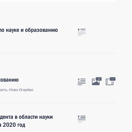
 по науке и образованию
зованию
:
3
асть, Ново-Огарёво
ента в области науки
а 2020 год