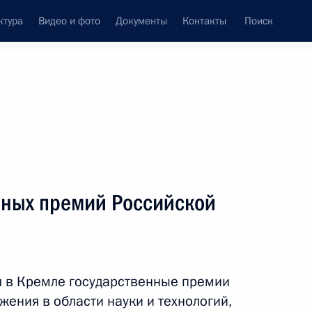
ктура
Видео и фото
Документы
Контакты
Поиск
венный Совет
Совет Безопасности
Комиссии и советы
ах
июль, 2018
Показать
нных премий Российской
л в Кремле государственные премии
ения в области науки и технологий,
ть следующие материалы