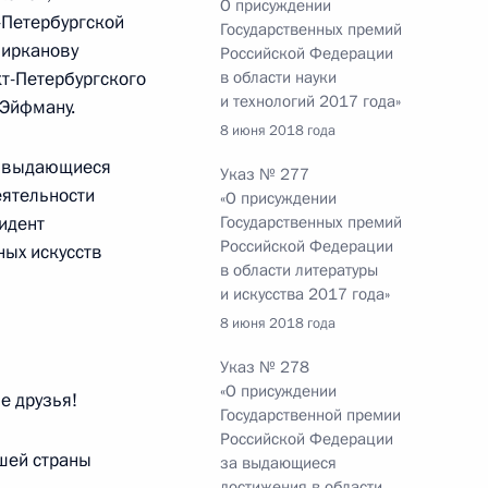
О присуждении
-Петербургской
Государственных премий
ирканову
Российской Федерации
т-Петербургского
в области науки
и технологий 2017 года»
 Эйфману.
8 июня 2018 года
ы по подготовке совместного
культуры и спорта
а выдающиеся
Указ № 277
еятельности
тета «Россия-2018»
«О присуждении
идент
Государственных премий
Российской Федерации
ных искусств
в области литературы
и искусства 2017 года»
8 июня 2018 года
Указ № 278
отовке совместного заседания
«О присуждении
е друзья!
льтуры и спорта
Государственной премии
тета «Россия-2018»
Российской Федерации
ашей страны
за выдающиеся
достижения в области