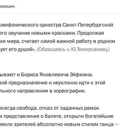
дерации.
симфонического оркестра Санкт-Петербургской
 его звучание новыми красками. Продолжая
и мира, считает самой важной работу в родном
дует его душой».
(Обращаясь к Ю.Темирканову.)
м международного
3
2м
ывают и Бориса Яковлевича Эйфмана.
воё предназначение и неуклонно идти к этой
ельного направления в хореографии.
всегда свобода, отказ от заданных рамок
и представления о балете, открыли богатейшие
л рабочую поездку в ХМАО
влекли зрителей абсолютно новым стилем танца –