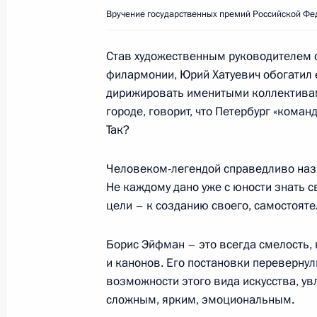
в правоохранительных органах
Вручение государственных премий Российской Фе
29 мая 2018 года, 14:00
Став художественным руководителем 
филармонии, Юрий Хатуевич обогатил
дирижировать именитыми коллективам
24 мая 2018 года, четверг
городе, говорит, что Петербург «коман
Вручение госнаград представителя
Так?
инвестсообщества
Человеком-легендой справедливо наз
24 мая 2018 года, 23:25
Санкт-Петербург
Не каждому дано уже с юности знать с
цели – к созданию своего, самостоят
22 мая 2018 года, вторник
Борис Эйфман – это всегда смелость, 
и канонов. Его постановки перевернул
Магомедсалам Магомедов соверши
возможности этого вида искусства, у
22 мая 2018 года, 16:30
Ханты-Мансийск
сложным, ярким, эмоциональным.