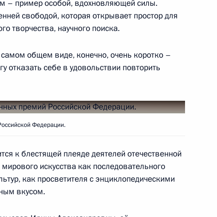
ом – пример особой, вдохновляющей силы.
ельному рассмотрению
енней свободой, которая открывает простор для
деральных судов
го творчества, научного поиска.
в самом общем виде, конечно, очень коротко –
гу отказать себе в удовольствии повторить
при Президенте
3
иям
Российской Федерации.
тся к блестящей плеяде деятелей отечественной
ю мирового искусства как последовательного
льтур, как просветителя с энциклопедическими
ным вкусом.
 Российской Федерации
20
53м