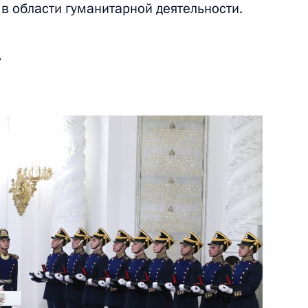
 в области гуманитарной деятельности.
ь
азвитию физической культуры
:
10
а Оргкомитета «Россия-2018»
и совещательных
езиденте