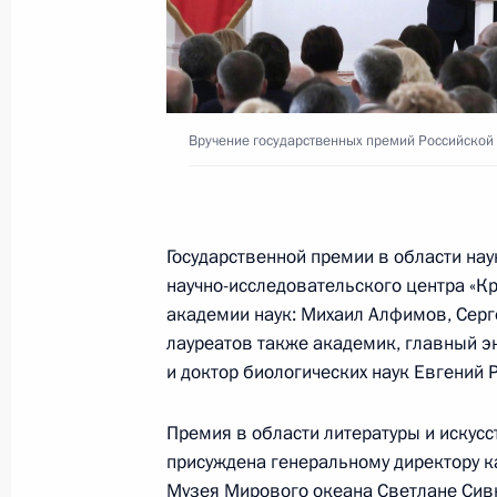
Заседание Комиссии по предварит
кандидатур на должности судей фе
19 июля 2018 года, 13:00
Вручение государственных премий Российской
18 июля 2018 года, среда
Внесены изменения в состав Комис
рассмотрению кандидатур на должн
Государственной премии в области нау
судов
научно-исследовательского центра «К
академии наук: Михаил Алфимов, Серг
18 июля 2018 года, 16:00
лауреатов также академик, главный 
и доктор биологических наук Евгений 
13 июля 2018 года, пятница
Премия в области литературы и искусс
присуждена генеральному директору к
Заседание президиума Совета по
Музея Мирового океана Светлане Сив