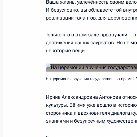
Ваша жизнь, увлечённость своим дел
Заседание Комиссии по предварит
И безусловно, вы обладаете той внутр
кандидатур на должности судей фе
реализации талантов, для дерзновенно
21 июня 2018 года, 16:45
Москва
Только что в этом зале прозвучали – 
достижения наших лауреатов. Но не мо
некоторые вещи.
20 июня 2018 года, среда
Заседание Национального совета 
по профессиональным квалификац
На церемонии вручения государственных премий 
20 июня 2018 года, 17:30
Москва
Ирина Александровна Антонова относи
культуры. Её имя уже вошло в истори
сторонника и вдохновителя диалога ку
12 июня 2018 года, вторник
знаниями и безупречным художествен
Вручение государственных премий