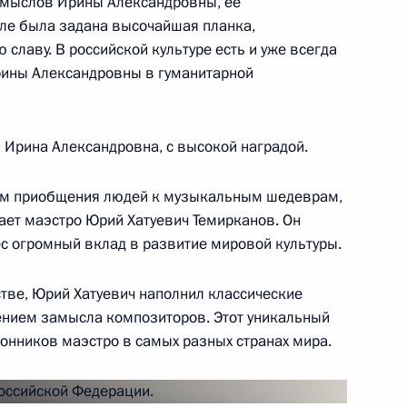
амыслов Ирины Александровны, её
еле была задана высочайшая планка,
славу. В российской культуре есть и уже всегда
рины Александровны в гуманитарной
ремии 2017 года
 Ирина Александровна, с высокой наградой.
ом приобщения людей к музыкальным шедеврам,
ет маэстро Юрий Хатуевич Темирканов. Он
17 года
ёс огромный вклад в развитие мировой культуры.
2
стве, Юрий Хатуевич наполнил классические
нием замысла композиторов. Этот уникальный
онников маэстро в самых разных странах мира.
кадровой политики