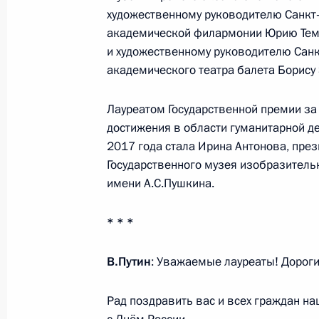
отношениям
художественному руководителю Санкт
13 июля 2018 года, 17:00
академической филармонии Юрию Тем
и художественному руководителю Санк
академического театра балета Борису
Итоговое заседание рабочей групп
заседания Совета по развитию физ
Лауреатом Государственной премии з
достижения в области гуманитарной д
и наблюдательного совета оргкоми
2017 года стала Ирина Антонова, през
13 июля 2018 года, 15:30
Москва
Государственного музея изобразитель
имени А.С.Пушкина.
5 июля 2018 года, четверг
* * *
Заседание рабочей группы по подг
В.Путин
: Уважаемые лауреаты! Дороги
Совета по развитию физической ку
и наблюдательного совета оргкоми
Рад поздравить вас и всех граждан н
5 июля 2018 года, 18:00
Москва