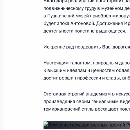
Благодаря реализации новаторских з
12 июня 2018 года, 13:00
Москва, Кремль
подвижническому труду в музейном д
а Пушкинский музей приобрёл мировую 
будет эпоха Антоновой. Достижения И
8 июня 2018 года, пятница
деятельности поистине выдающиеся.
Подписаны указы о лауреатах Госп
Искренне рад поздравить Вас, дорогая
8 июня 2018 года, 13:15
Настоящим талантом, природным дар
к высшим идеалам и ценностям облада
Объявлены лауреаты Госпремии 20
достиг вершин профессии и славы, вн
8 июня 2018 года, 13:15
Москва, Кремль
Отстаивая строгий академизм в искус
произведения своим гениальным виде
темиркановский стиль восхищает покл
29 мая 2018 года, вторник
Заседание Комиссии по вопросам 