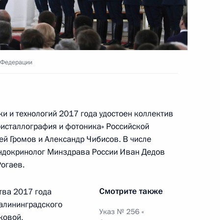
ельному рассмотрению
деральных судов
 Федерации
сии по предварительному
ости судей федеральных
ки и технологий 2017 года удостоен коллектив
ристаллография и фотоника» Российской
ей Громов и Александр Чибисов. В числе
эндокринолог Минздрава России Иван Дедов
Рогаев.
Смотрите также
тва 2017 года
алининградского
 межнациональным
Указ № 256 «
ковой,