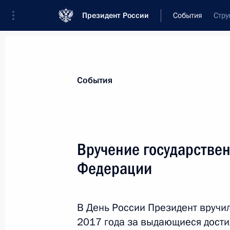
Президент России
События
Стру
Президент
Администрация
Государст
Новости
Сведения о комиссиях и совет
События
Отдельная комиссия или совет
Все комиссии и советы
Вручение государстве
Федерации
В День России Президент вручи
2017 года за выдающиеся достиж
Показа