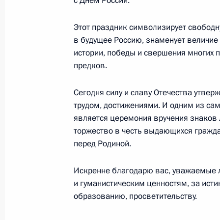
с Днём России.
Этот праздник символизирует свободн
26 июня 2018 года, вторник
в будущее Россию, знаменует величие
истории, победы и свершения многих 
Антон Вайно провёл заседание пре
предков.
по противодействию коррупции
Сегодня силу и славу Отечества утве
26 июня 2018 года, 17:45
Москва
трудом, достижениями. И одним из са
является церемония вручения знаков 
торжество в честь выдающихся гражда
Заседание Комиссии по вопросам 
перед Родиной.
в правоохранительных органах
26 июня 2018 года, 15:00
Искренне благодарю вас, уважаемые л
и гуманистическим ценностям, за исти
образованию, просветительству.
21 июня 2018 года, четверг