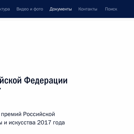
ктура
Видео и фото
Документы
Контакты
Поиск
 документов
Справка
Конституция России
ийской Федерации
7
 премий Российской
 и искусства 2017 года
дата принятия