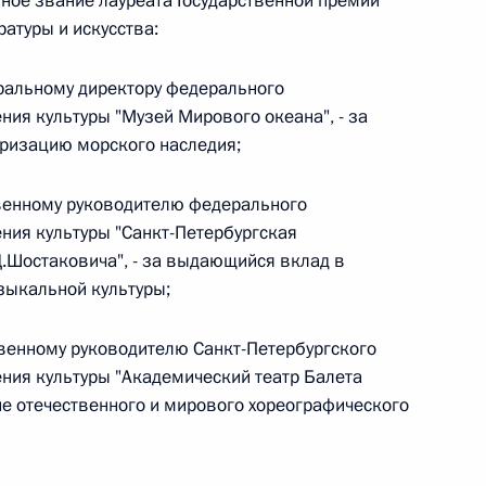
тное звание лауреата Государственной премии
атуры и искусства:
 г. № 242-ФЗ
ральному директору федерального
части первой и статью 227–1 части второй Налогового
ия культуры "Музей Мирового океана", - за
яризацию морского наследия;
твенному руководителю федерального
ния культуры "Санкт-Петербургская
.Шостаковича", - за выдающийся вклад в
 г. № 246-ФЗ
зыкальной культуры;
 Российской Федерации
венному руководителю Санкт-Петербургского
ния культуры "Академический театр Балета
ие отечественного и мирового хореографического
 г. № 268-ФЗ
кон «О пробации в Российской Федерации»