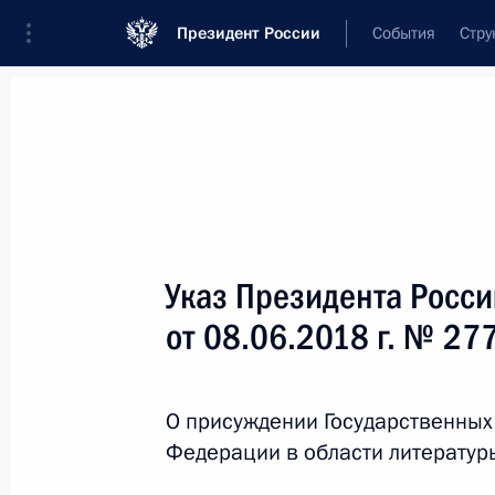
Президент России
События
Стру
Новости
Поручения Президента
Банк
Название документа или его номер
Указ Президента Росс
Текст в документе
от 08.06.2018 г. № 27
Вид документа
О присуждении Государственных
Все
Федерации в области литературы
Дата вступления в силу...
или 