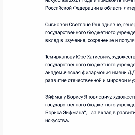
искусства 2017 года и присвоить поче
Российской Федерации в области литер
Федеральный закон от 26.07.2026
Сивковой Светлане Геннадьевне, гене
О внесении изменений в статьи 85 и 102 
государственного бюджетного учрежден
кодекса Российской Федерации
вклад в изучение, сохранение и попул
26 июля 2026 года
Темирканову Юре Хатиевичу, художес
государственного бюджетного учрежде
академическая филармония имени Д.Д
Федеральный закон от 26.07.2026
развитие отечественной и мировой му
О внесении изменений в Трудовой кодекс
26 июля 2026 года
Эйфману Борису Яковлевичу, художест
государственного бюджетного учрежде
Бориса Эйфмана", - за вклад в развит
искусства.
Федеральный закон от 26.07.2026
О внесении изменений в Федеральный за