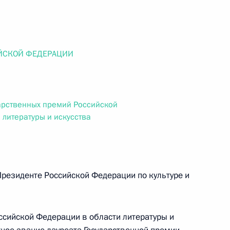
ального закона «О персональных данных» и отдельные
ации
ЙСКОЙ ФЕДЕРАЦИИ
 г. № 256-ФЗ
кон «О присяжных заседателях федеральных судов общей
арственных премий Российской
 литературы и искусства
 г. № 263-ФЗ
резиденте Российской Федерации по культуре и
ального закона «О государственной регистрации
ссийской Федерации в области литературы и