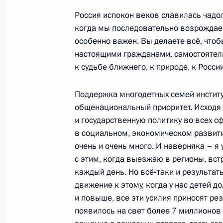
Россия испокон веков славилась чад
Константин Ильковский назначен
когда мы последовательно возрождае
обязанности губернатора Забайкал
особенно важен. Вы делаете всё, что
настоящими гражданами, самостояте
28 февраля 2013 года, 13:15
к судьбе ближнего, к природе, к России
Поддержка многодетных семей институ
Кадровые изменения в системе Гос
общенациональный приоритет. Исходя 
противопожарной службы
и государственную политику во всех с
в социальном, экономическом развитии
16 ноября 2012 года, 11:20
очень и очень много. И наверняка – я
с этим, когда выезжаю в регионы, вст
каждый день. Но всё‑таки и результат
Кадровые изменения в системе МВ
движение к этому, когда у нас детей 
и повыше, все эти усилия приносят рез
2 октября 2012 года, 14:30
появилось на свет более 7 миллионов 