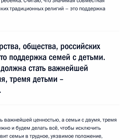
 ребёнка. Считаю, что значимая совместная
ских традиционных религий – это поддержка
рденом «Родительская слава»
рства, общества, российских
оводящих сотрудников МЧС
то поддержка семей с детьми.
 должна стать важнейшей
мя, тремя детьми –
.
 из резервного фонда
ь важнейшей ценностью, а семьи с двумя, тремя
ужно и будем делать всё, чтобы исключить
вит семьи в трудное, уязвимое положение,
ом комитете России