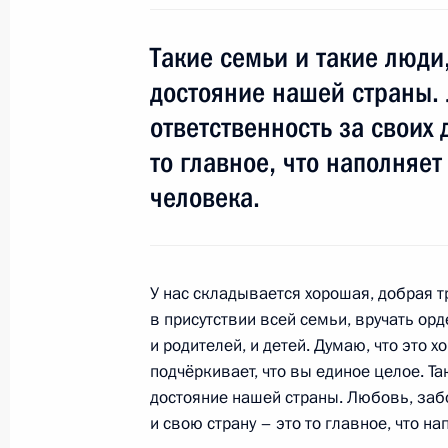
Владимир Путин посетит Сахалинск
Такие семьи и такие люди,
край
достояние нашей страны. 
15 июля 2013 года, 15:00
ответственность за своих 
то главное, что наполняе
человека.
Геннадий Подзноев назначен руков
управления Следственного комитет
9 мая 2013 года, 11:50
У нас складывается хорошая, добрая 
в присутствии всей семьи, вручать орд
и родителей, и детей. Думаю, что это х
Поездка в Сибирский федеральный 
подчёркивает, что вы единое целое. Та
Госсовета
достояние нашей страны. Любовь, забо
11 апреля 2013 года
и свою страну – это то главное, что 