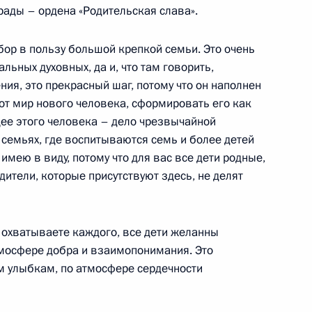
рады – ордена «Родительская слава».
точного и Центрального
ор в пользу большой крепкой семьи. Это очень
льных духовных, да и, что там говорить,
ния, это прекрасный шаг, потому что он наполнен
от мир нового человека, сформировать его как
щее этого человека – дело чрезвычайной
о семьях, где воспитываются семь и более детей
 имею в виду, потому что для вас все дети родные,
одители, которые присутствуют здесь, не делят
 охватываете каждого, все дети желанны
ской ситуации
тмосфере добра и взаимопонимания. Это
м улыбкам, по атмосфере сердечности