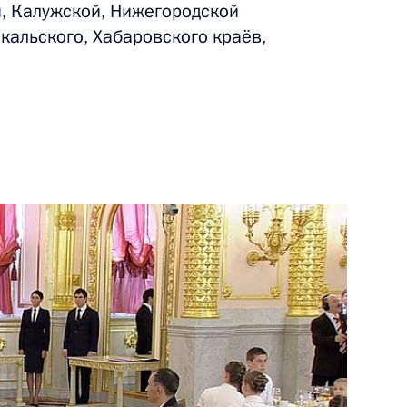
й, Калужской, Нижегородской
кальского, Хабаровского краёв,
ского края
евая и трудовая слава