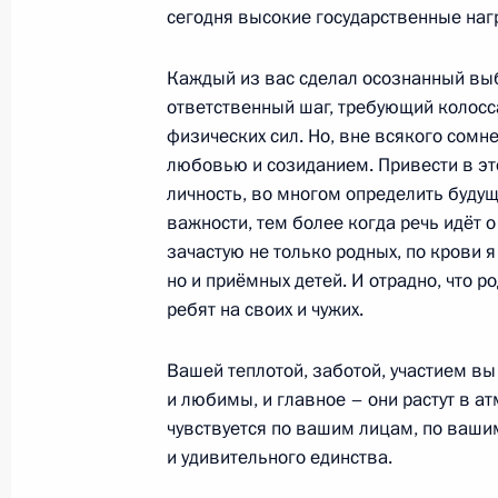
сегодня высокие государственные наг
Проверка боеготовности войск Вос
Каждый из вас сделал осознанный выб
военных округов
ответственный шаг, требующий колосса
физических сил. Но, вне всякого сомне
17 июля 2013 года, 08:00
любовью и созиданием. Привести в эт
личность, во многом определить буду
важности, тем более когда речь идёт 
Поездка в Забайкальский край
зачастую не только родных, по крови я
16 − 17 июля 2013 года
но и приёмных детей. И отрадно, что р
ребят на своих и чужих.
Вашей теплотой, заботой, участием вы
Совещание о социально-экономиче
и любимы, и главное – они растут в а
в Забайкальском крае
чувствуется по вашим лицам, по ваши
16 июля 2013 года, 19:15
и удивительного единства.