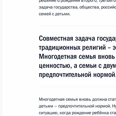
решение о рождении второго, третьего
задача государства, общества, россий
Награждение многодетных семей о
семей с детьми.
2 июня 2012 года, 13:30
Совместная задача госуда
Освобождён от должности ряд рук
традиционных религий – э
8 марта 2012 года, 11:00
Многодетная семья вновь
ценностью, а семьи с дву
предпочтительной нормой
Распоряжение о выделении средств
Президента
7 февраля 2012 года, 10:30
Многодетная семья вновь должна стат
детьми – предпочтительной нормой. Н
ситуацию, когда рождение ребёнка ста
Кадровые изменения в Следственн