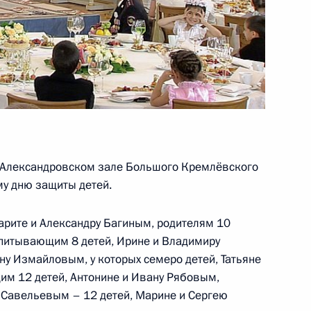
очую поездку в Читу
 из резервного фонда
 Александровском зале Большого Кремлёвского
у дню защиты детей.
ещания по вопросу
гарите и Александру Багиным, родителям 10
айной ситуации
спитывающим 8 детей, Ирине и Владимиру
ьного округа
ну Измайловым, у которых семеро детей, Татьяне
м 12 детей, Антонине и Ивану Рябовым,
у Савельевым – 12 детей, Марине и Сергею