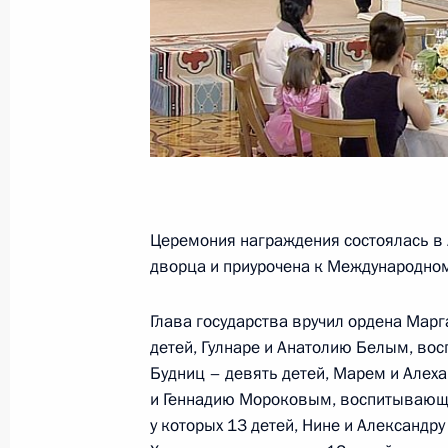
2 сентября Президент совершит раб
1 сентября 2015 года, 15:05
Распоряжение о выделении средств
Президента
20 июля 2015 года, 16:15
Церемония награждения состоялась в
дворца и приурочена к Международном
Перечень поручений по итогам сов
Глава государства вручил ордена Мар
о ликвидации последствий чрезвыч
детей, Гулнаре и Анатолию Белым, во
на территории Сибирского федерал
Будниц – девять детей, Марем и Алеха
и Геннадию Мороковым, воспитывающи
25 апреля 2015 года, 18:00
у которых 13 детей, Нине и Александр