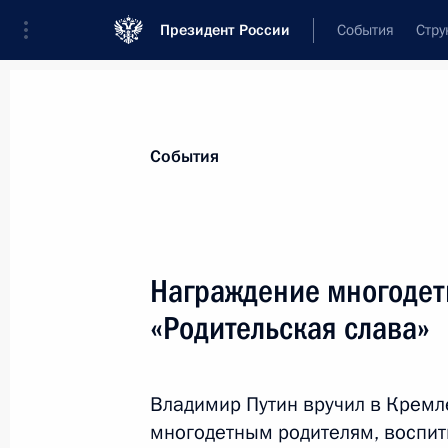
Президент России
События
Стру
Материалы по выбранной теме
События
Забайкальский край,
60 результат
Награждение многодет
Показа
«Родительская слава»
Наталья Жданова назначена испо
губернатора Забайкальского края
Владимир Путин вручил в Крем
многодетным родителям, воспит
17 февраля 2016 года, 20:35