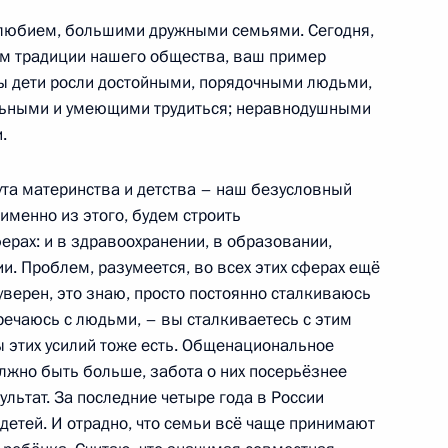
олюбием, большими дружными семьями. Сегодня,
 временно исполняющим
м традиции нашего общества, ваш пример
ьского края
бы дети росли достойными, порядочными людьми,
льными и умеющими трудиться; неравнодушными
.
та материнства и детства – наш безусловный
ударственной
именно из этого, будем строить
ферах: и в здравоохранении, в образовании,
. Проблем, разумеется, во всех этих сферах ещё
 уверен, это знаю, просто постоянно сталкиваюсь
речаюсь с людьми, – вы сталкиваетесь с этим
ы этих усилий тоже есть. Общенациональное
Д
должно быть больше, забота о них посерьёзнее
ультат. За последние четыре года в России
детей. И отрадно, что семьи всё чаще принимают