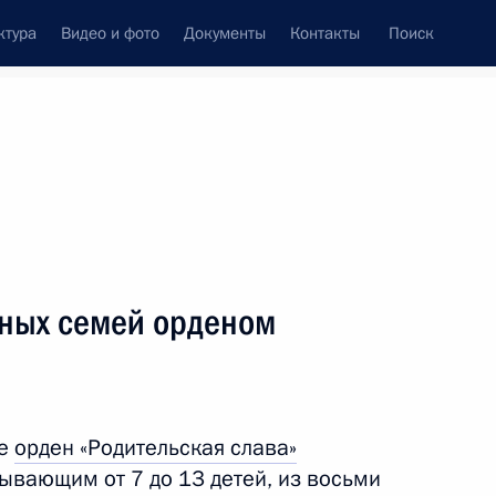
ктура
Видео и фото
Документы
Контакты
Поиск
Все темы
Подписаться на ленту
ов
ных семей орденом
ть следующие материалы
лняющей обязанности
ле
орден «Родительская слава»
ывающим от 7 до 13 детей, из восьми