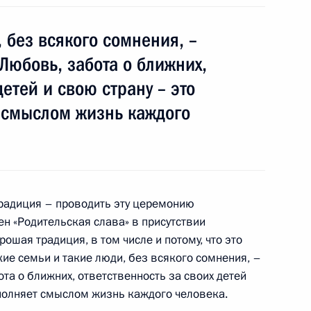
ую область и Забайкальский
 без всякого сомнения, –
Любовь, забота о ближних,
детей и свою страну – это
т смыслом жизнь каждого
одителем следственного
а по Забайкальскому краю
традиция – проводить эту церемонию
ен «Родительская слава» в присутствии
орошая традиция, в том числе и потому, что это
округ. Заседание президиума
кие семьи и такие люди, без всякого сомнения, –
та о ближних, ответственность за своих детей
наполняет смыслом жизнь каждого человека.