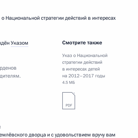
льных государственных
 о Национальной стратегии действий в интересах
Смотрите также
еждён
Указом
Указ о Национальной
 из резервного фонда
стратегии действий
орденов
в интересах детей
дителям.
на 2012–2017 годы
4.5 МБ
PDF
ъектов Российской
с
емлёвского дворца и с удовольствием вручу вам