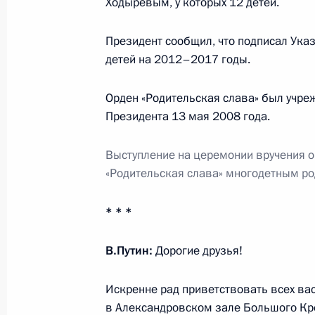
Ходыревым, у которых 12 детей.
Кадровые изменения в ряде федера
Президент сообщил, что подписал Указ
органов
детей на 2012–2017 годы.
11 сентября 2014 года, 12:00
Орден «Родительская слава» был учр
Президента 13 мая 2008 года.
Распоряжения о выделении средств
Выступление на церемонии вручения 
Президента
«Родительская слава» многодетным ро
23 декабря 2013 года, 12:50
* * *
Встреча с избранными главами суб
В.Путин:
Дорогие друзья!
Федерации
Искренне рад приветствовать всех ва
10 сентября 2013 года, 16:00
в Александровском зале Большого Кр