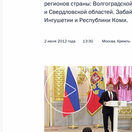
регионов страны: Волгоградско
и Свердловской областей, Забай
Ингушетии и Республики Коми.
Принята отставка главы Забайкаль
17 февраля 2016 года, 10:05
2 июня 2012 года
13:30
Москва, Кремль
Поездка в Читу
2 сентября 2015 года
Возложение венка к мемориалу «Бо
забайкальцев»
2 сентября 2015 года, 10:00