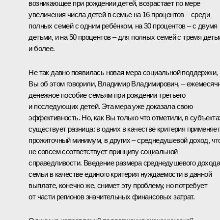
возникающее при рождении детей, возрастает по мере
увеличения числа детей в семье на 16 процентов – среди
полных семей с одним ребёнком, на 30 процентов – с двумя
детьми, и на 50 процентов – для полных семей с тремя деть
и более.
Не так давно появилась новая мера социальной поддержки,
Вы об этом говорили, Владимир Владимирович, – ежемесяч
денежное пособие семьям при рождении третьего
и последующих детей. Эта мера уже доказала свою
эффективность. Но, как Вы только что отметили, в субъекта
существует разница: в одних в качестве критерия применяе
прожиточный минимум, в других – среднедушевой доход, чт
не совсем соответствует принципу социальной
справедливости. Введение размера среднедушевого дохода
семьи в качестве единого критерия нуждаемости в данной
выплате, конечно же, снимет эту проблему, но потребует
от части регионов значительных финансовых затрат.