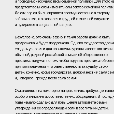
и проводимой государством семейной политики. Для этого н
предстоит во многом изменить сам вектор семейной политик
До сих пор он был направлен преимущественно в сторону
заботы о тех, кто оказался в трудной жизненной ситуации
и нуждается в социальной защите.
Безусловно, это очень важно, и такая работа должна быть
продолжена и будет продолжена. Однако государство долж
создать условия и для повышения уровня и качества жизни
обычной, рядовой российской семьи и её общественного
престижа, подумать о том, чтобы поднять престиж этой сем
при том понимании, что ответственность за судьбу своих
детей, конечно, кроме государства, должна нести и сама се
и, наверное, прежде всего сама семья.
Остановлюсь на некоторых направлениях, требующих наше
особого внимания и, соответственно, обсуждения. В послед
годы немало сделано для повышения авторитета семьи,
утверждения её определяющей роли в воспитании детей,
учреждены государственные награды, в том числе