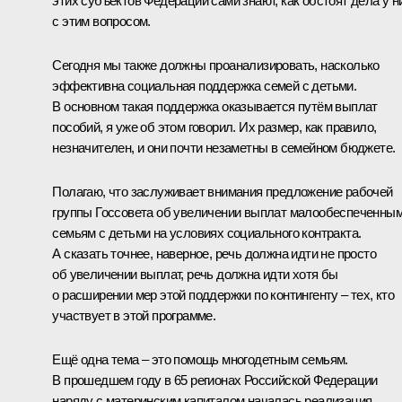
этих субъектов Федерации сами знают, как обстоят дела у н
с этим вопросом.
Сегодня мы также должны проанализировать, насколько
эффективна социальная поддержка семей с детьми.
В основном такая поддержка оказывается путём выплат
пособий, я уже об этом говорил. Их размер, как правило,
незначителен, и они почти незаметны в семейном бюджете.
Полагаю, что заслуживает внимания предложение рабочей
группы Госсовета об увеличении выплат малообеспеченны
семьям с детьми на условиях социального контракта.
А сказать точнее, наверное, речь должна идти не просто
об увеличении выплат, речь должна идти хотя бы
о расширении мер этой поддержки по контингенту – тех, кто
участвует в этой программе.
Ещё одна тема – это помощь многодетным семьям.
В прошедшем году в 65 регионах Российской Федерации
наряду с материнским капиталом началась реализация